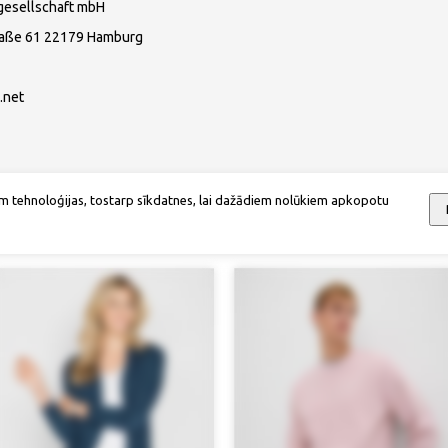
gesellschaft mbH
raße 61 22179 Hamburg
.net
m tehnoloģijas, tostarp sīkdatnes, lai dažādiem nolūkiem apkopotu
Mēs iesakām