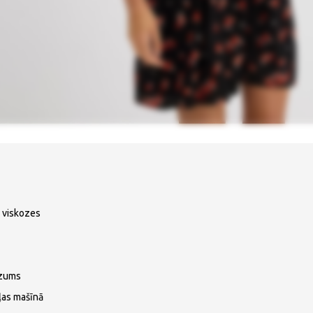
 viskozes
ezums
ļas mašīnā