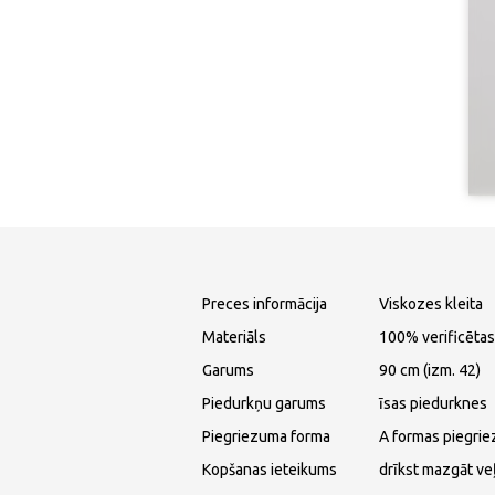
Preces informācija
Viskozes kleita
Materiāls
100% verificētas
Garums
90 cm (izm. 42)
Piedurkņu garums
īsas piedurknes
Piegriezuma forma
A formas piegri
Kopšanas ieteikums
drīkst mazgāt ve