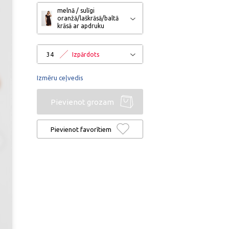
melnā / sulīgi
oranžā/laškrāsā/baltā
krāsā ar apdruku
34
Izpārdots
Izmēru ceļvedis
Pievienot grozam
Pievienot favorītiem