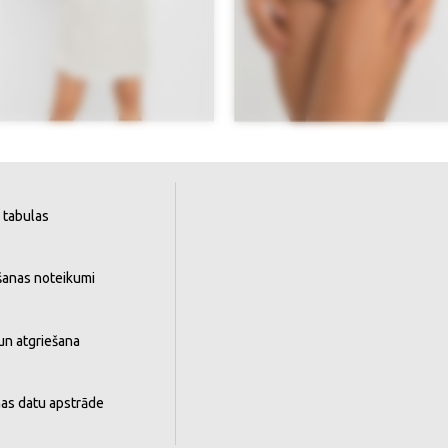
 tabulas
šanas noteikumi
un atgriešana
as datu apstrāde