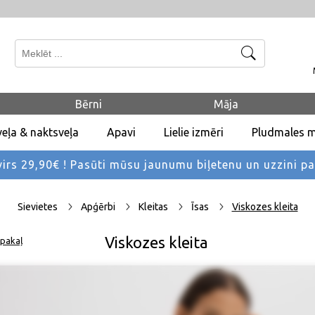
Meklēt
Bērni
Māja
eļa & naktsveļa
Apavi
Lielie izmēri
Pludmales 
rs 29,90€ !
Pasūti mūsu jaunumu biļetenu un uzzini p
Sievietes
Apģērbi
Kleitas
Īsas
Viskozes kleita
Viskozes kleita
pakaļ