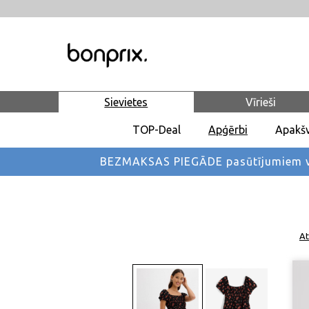
Sievietes
Vīrieši
TOP-Deal
Apģērbi
Apakšv
BEZMAKSAS PIEGĀDE pasūtījumiem vi
At