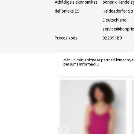
Atbildīgais ekonomikas
bonprix Handels
dalībnieks ES
Haldesdorfer St
Deutschland
service@bonprix
Preces kods
922991B9
Mēs un mūsu biznesa partneri izmantoja
par jums informāciju