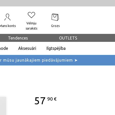
Vēlmju
Mans konts
Grozs
saraksts
Tendences
OUTLETS
mode
Aksesuāri
Ilgtspējība
ar mūsu jaunākajiem piedāvājumiem ➤
57
90
€