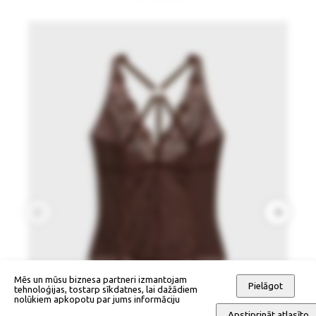
Mēs un mūsu biznesa partneri izmantojam
Pielāgot
tehnoloģijas, tostarp sīkdatnes, lai dažādiem
nolūkiem apkopotu par jums informāciju
Apstiprināt atlasīto