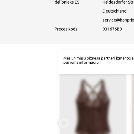
dalībnieks ES
Haldesdorfer St
Deutschland
service@bonprix
Preces kods
931676B9
Mēs un mūsu biznesa partneri izmantoja
par jums informāciju