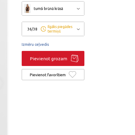
tumši brūnā krāsā
Ilgāks piegādes
36/38
termiņš
Izmēru ceļvedis
Pievienot grozam
Pievienot favorītiem