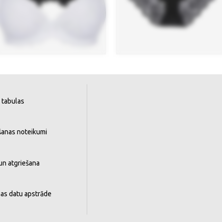
 tabulas
šanas noteikumi
un atgriešana
as datu apstrāde