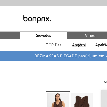
Sievietes
Vīrieši
TOP-Deal
Apģērbi
Apakšv
BEZMAKSAS PIEGĀDE pasūtījumiem vi
At