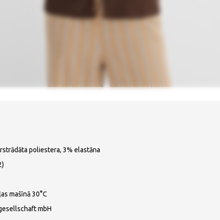
ārstrādāta poliestera, 3% elastāna
2)
ļas mašīnā 30°C
gesellschaft mbH