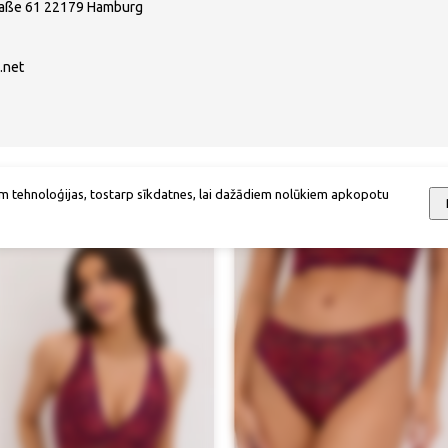
raße 61 22179 Hamburg
.net
Mēs iesakām
m tehnoloģijas, tostarp sīkdatnes, lai dažādiem nolūkiem apkopotu