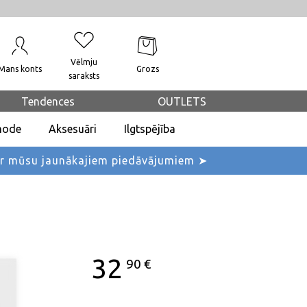
Vēlmju
Mans konts
Grozs
saraksts
Tendences
OUTLETS
mode
Aksesuāri
Ilgtspējība
ar mūsu jaunākajiem piedāvājumiem ➤
32
90
€