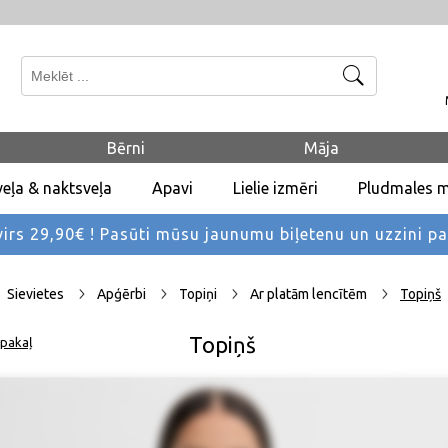
Meklēt
Bērni
Māja
eļa & naktsveļa
Apavi
Lielie izmēri
Pludmales 
rs 29,90€ !
Pasūti mūsu jaunumu biļetenu un uzzini p
Sievietes
Apģērbi
Topiņi
Ar platām lencītēm
Topiņš
Topiņš
pakaļ