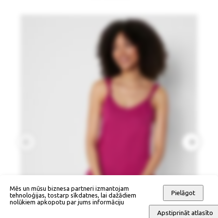
Mēs un mūsu biznesa partneri izmantojam
Pielāgot
tehnoloģijas, tostarp sīkdatnes, lai dažādiem
nolūkiem apkopotu par jums informāciju
Apstiprināt atlasīto