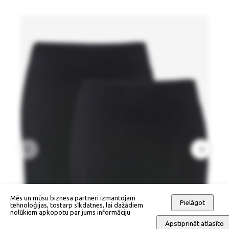
Mēs un mūsu biznesa partneri izmantojam
Pielāgot
tehnoloģijas, tostarp sīkdatnes, lai dažādiem
nolūkiem apkopotu par jums informāciju
Apstiprināt atlasīto