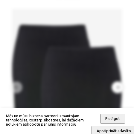
Mēs un mūsu biznesa partneri izmantojam
Pielāgot
tehnoloģijas, tostarp sīkdatnes, lai dažādiem
nolūkiem apkopotu par jums informāciju
Apstiprināt atlasīto