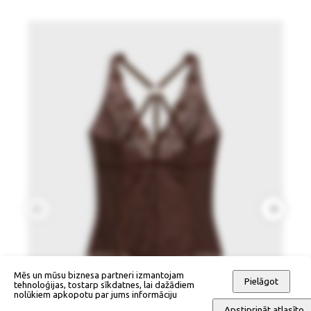
Mēs un mūsu biznesa partneri izmantojam
Pielāgot
tehnoloģijas, tostarp sīkdatnes, lai dažādiem
nolūkiem apkopotu par jums informāciju
Apstiprināt atlasīto