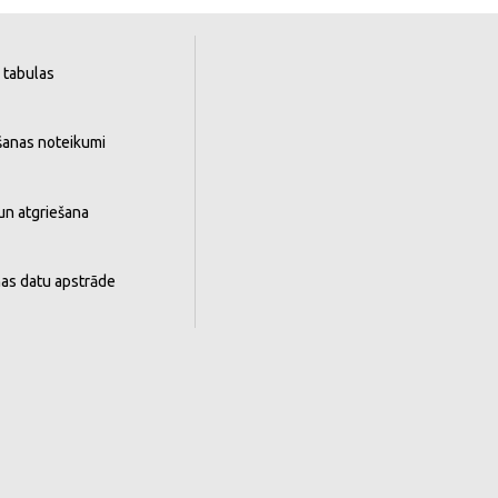
 tabulas
šanas noteikumi
un atgriešana
as datu apstrāde