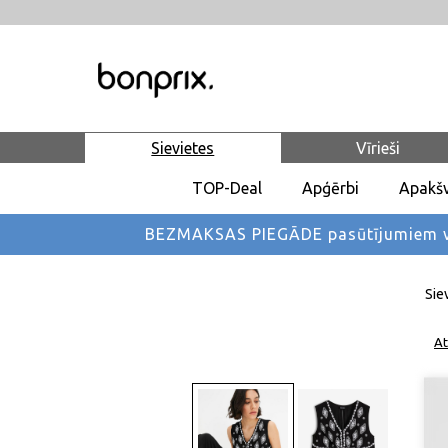
Sievietes
Vīrieši
TOP-Deal
Apģērbi
Apakšv
BEZMAKSAS PIEGĀDE pasūtījumiem vi
Sie
At