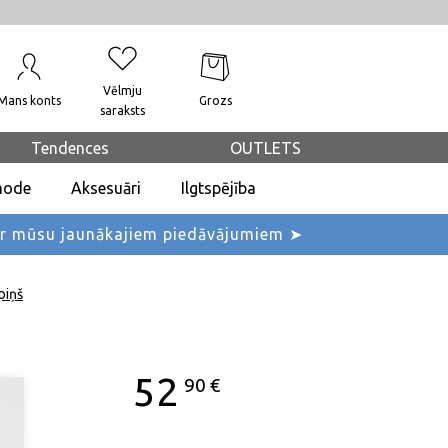
Vēlmju
Mans konts
Grozs
saraksts
Tendences
OUTLETS
mode
Aksesuāri
Ilgtspējība
ar mūsu jaunākajiem piedāvājumiem ➤
piņš
52
90
€