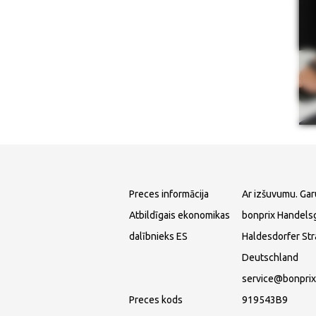
Preces informācija
Ar izšuvumu. Gar
Atbildīgais ekonomikas
bonprix Handels
dalībnieks ES
Haldesdorfer St
Deutschland
service@bonprix
Preces kods
919543B9