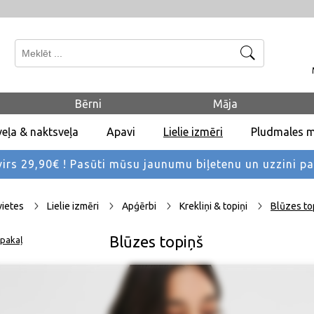
Meklēt
Bērni
Māja
eļa & naktsveļa
Apavi
Lielie izmēri
Pludmales 
rs 29,90€ !
Pasūti mūsu jaunumu biļetenu un uzzini p
vietes
Lielie izmēri
Apģērbi
Krekliņi & topiņi
Blūzes to
Blūzes topiņš
pakaļ