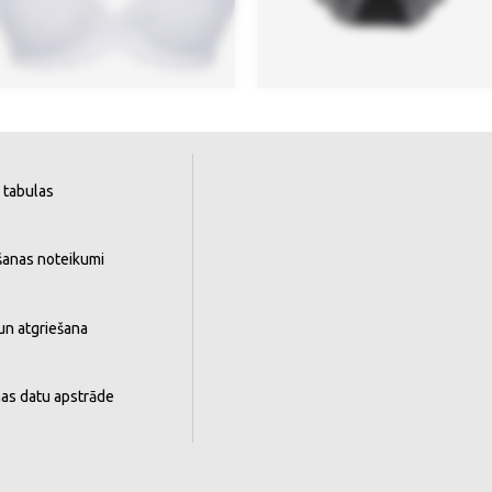
 tabulas
šanas noteikumi
un atgriešana
as datu apstrāde