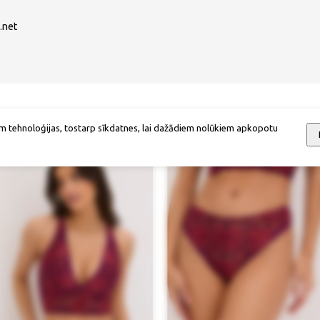
.net
Mēs iesakām
m tehnoloģijas, tostarp sīkdatnes, lai dažādiem nolūkiem apkopotu