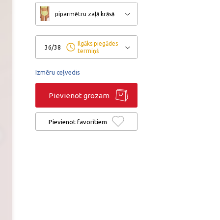
piparmētru zaļā krāsā
Ilgāks piegādes
36/38
termiņš
Izmēru ceļvedis
Pievienot grozam
Pievienot favorītiem