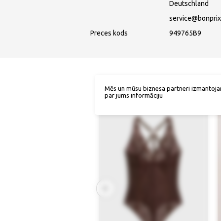
Deutschland
service@bonprix
Preces kods
949765B9
Mēs un mūsu biznesa partneri izmantoja
par jums informāciju