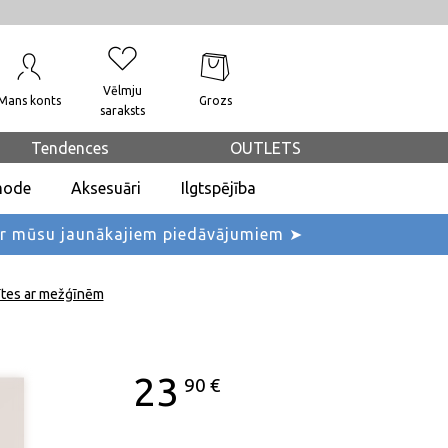
Vēlmju
Mans konts
Grozs
saraksts
Tendences
OUTLETS
mode
Aksesuāri
Ilgtspējība
ar mūsu jaunākajiem piedāvājumiem ➤
ītes ar mežģīnēm
23
90
€