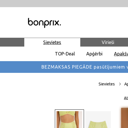
Sievietes
Vīrieši
TOP-Deal
Apģērbi
Apakšv
BEZMAKSAS PIEGĀDE pasūtījumiem vi
Sievietes
A
At