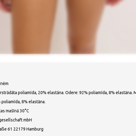
ģīnēm
ārstrādāta poliamīda, 20% elastāna. Odere: 92% poliamīda, 8% elastāna.
poliamīda, 8% elastāna.
ļas mašīnā 30°C
gesellschaft mbH
raße 61 22179 Hamburg