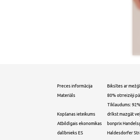
Preces informācija
Biksītes ar mež
Materiāls
80% otrreizēji p
Tīklaudums: 92% 
Kopšanas ieteikums
drīkst mazgāt ve
Atbildīgais ekonomikas
bonprix Handels
dalībnieks ES
Haldesdorfer St