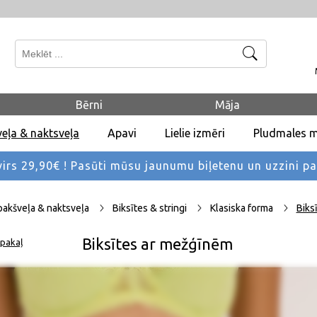
Meklēt
Bērni
Māja
eļa & naktsveļa
Apavi
Lielie izmēri
Pludmales 
rs 29,90€ !
Pasūti mūsu jaunumu biļetenu un uzzini p
pakšveļa & naktsveļa
Biksītes & stringi
Klasiska forma
Biks
Biksītes ar mežģīnēm
pakaļ