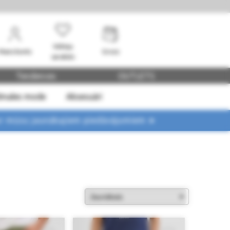
Vēlmju
Mans konts
Grozs
saraksts
Tendences
OUTLETS
dmales mode
Aksesuāri
ar mūsu jaunākajiem piedāvājumiem ➤