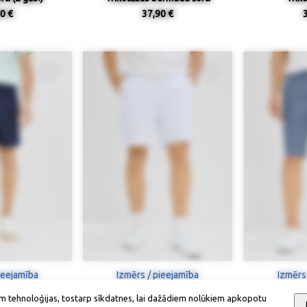
0 €
37,90 €
ieejamība
Izmērs / pieejamība
Izmērs
m tehnoloģijas, tostarp sīkdatnes, lai dažādiem nolūkiem apkopotu