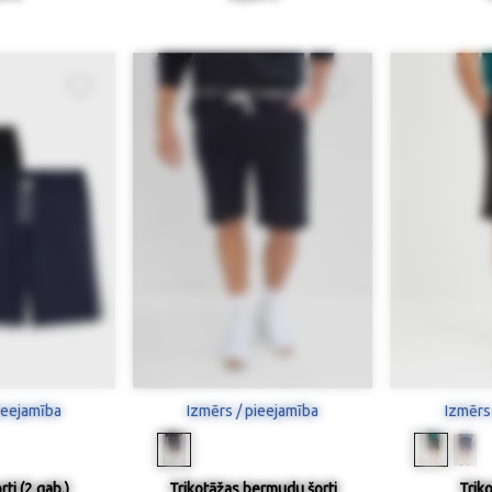
ieejamība
Izmērs / pieejamība
Izmērs
ti (2 gab.)
Trikotāžas bermudu šorti
Triko