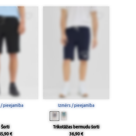
 / pieejamība
Izmērs / pieejamība
Šorti
Trikotāžas bermudu šorti
45,90 €
36,90 €