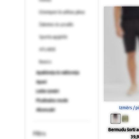
Džemperi & adītas jakas
Žaketes & uzvalki
Sporta apģērbi
ATLAIDE
Basics
Apakšveļa & naktsveļa
Apavi
Lielie izmēri
Pludmales mode
Izmērs / p
Aksesuāri
Bermudu šorti ar
Filtrs
39,9