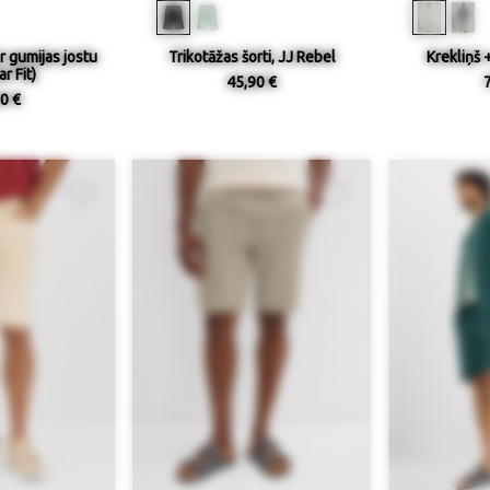
r gumijas jostu
Trikotāžas šorti, JJ Rebel
Krekliņš +
r Fit)
45,90 €
0 €