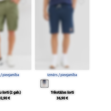
 / pieejamība
Izmērs / pieejamība
šorti (2 gab.)
Trikotāžas šorti
92,90 €
36,90 €