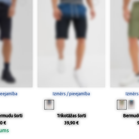
ieejamība
Izmērs / pieejamība
Izmērs
ermudu šorti
Trikotāžas šorti
Bermudu 
0 €
39,90 €
nums