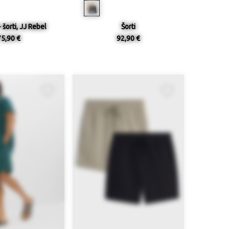
 šorti, JJ Rebel
Šorti
75,90 €
92,90 €