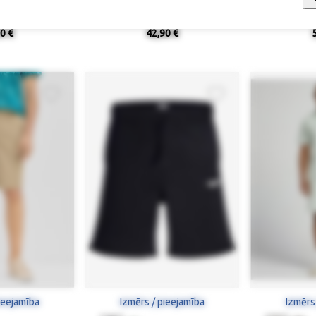
ostu (Regular Fit)
Šorti
Šorti ar el
0 €
42,90 €
ieejamība
Izmērs / pieejamība
Izmērs