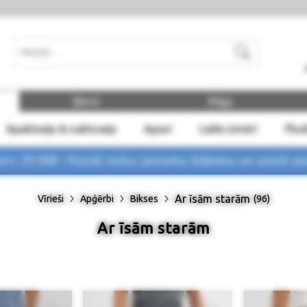
Meklēt
Bērni
Māja
Apakšveļa & naktsveļa
Apavi
Lielie izmēri
Plu
rs 29,90€ !
Pasūti mūsu jaunumu biļetenu un uzzini p
Ar īsām starām
Vīrieši
Apģērbi
Bikses
(96)
Ar īsām starām