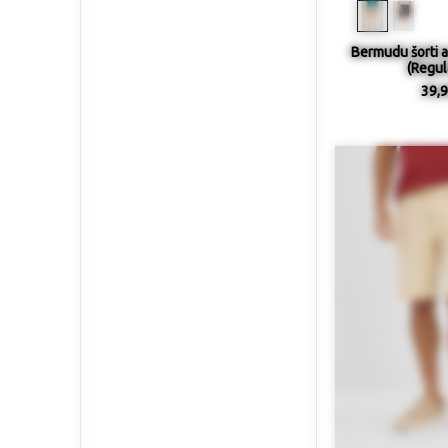
Bermudu šorti a
(Regula
39,9