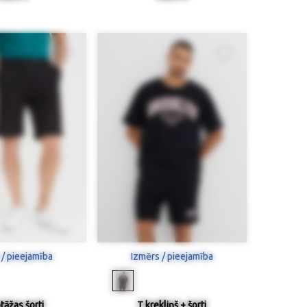
 / pieejamība
Izmērs / pieejamība
tāžas šorti
T krekliņš + šorti