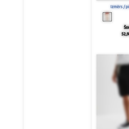
Izmērs / p
Šor
52,9