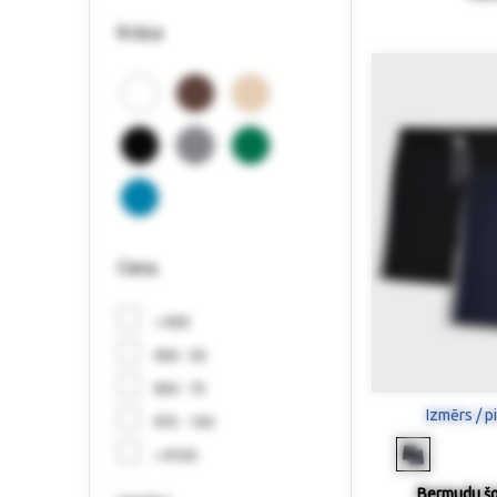
Krāsa
Cena
< €30
€30 - 50
€50 - 75
Izmērs / p
€75 - 150
> €150
Bermudu šor