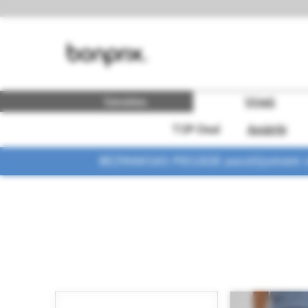
Sievietes
Vīrieši
TOP-Deal
Apģērbi
BEZMAKSAS PIEGĀDE pasūtījumiem vi