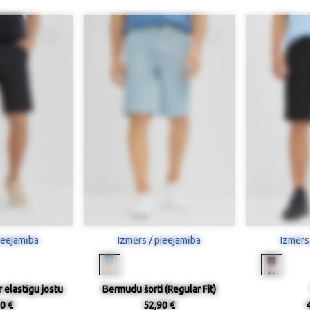
ieejamība
Izmērs / pieejamība
Izmērs
 elastīgu jostu
Bermudu šorti (Regular Fit)
0 €
52,90 €