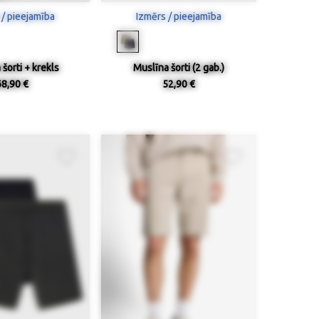
 / pieejamība
Izmērs / pieejamība
šorti + krekls
Muslīna šorti (2 gab.)
68,90 €
52,90 €