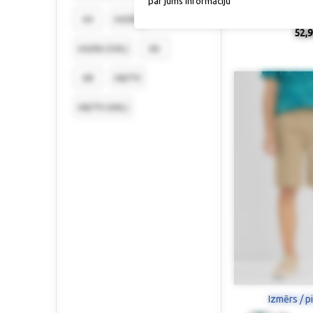
par jums informāciju
Šorti ar gumijas j
64
64/66
52,9
64/66 (3XL)
66
68
68/70
68/70 (4XL)
Izmērs / p