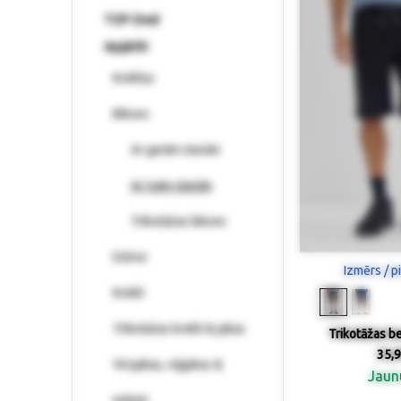
TOP-Deal
Apģērbi
Krekliņi
Bikses
Ar garām starām
Ar īsām starām
Trikotāžas bikses
Džinsi
Izmērs / p
Krekli
Trikotāžas krekli & jakas
Trikotāžas b
35,9
Virsjakas, vējjakas &
Jau
mēteļi