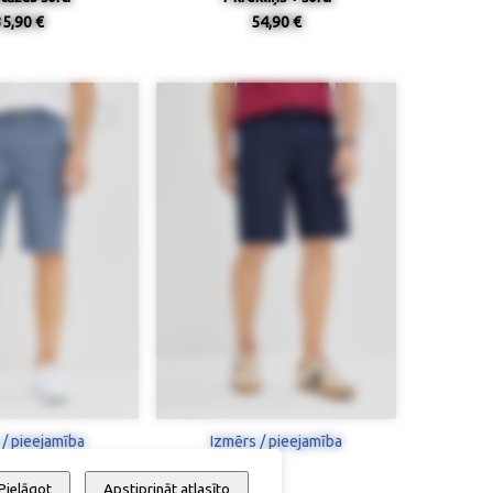
35,90 €
54,90 €
 / pieejamība
Izmērs / pieejamība
Pielāgot
Apstiprināt atlasīto