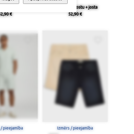
astīgu jostasvietu
Šorti ar ērtu jostu + josta
52,90 €
52,90 €
 / pieejamība
Izmērs / pieejamība