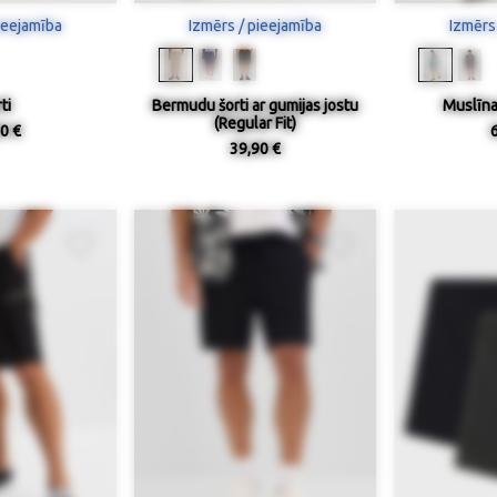
ieejamība
Izmērs / pieejamība
Izmērs
ti
Bermudu šorti ar gumijas jostu
Muslīna 
(Regular Fit)
0 €
39,90 €