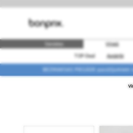
Sievietes
Vīrieši
TOP-Deal
Apģērbi
BEZMAKSAS PIEGĀDE pasūtījumiem vi
Vīr