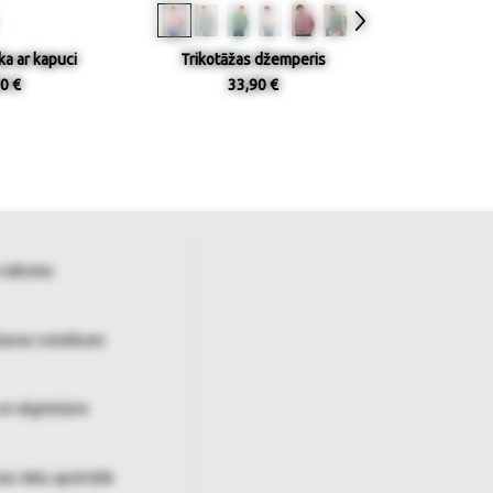
ka ar kapuci
Trikotāžas džemperis
0 €
33,90 €
 tabulas
šanas noteikumi
un atgriešana
as datu apstrāde