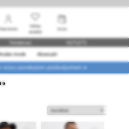
Vēlmju
Mans konts
Grozs
saraksts
Tendences
OUTLETS
dmales mode
Aksesuāri
ar mūsu jaunākajiem piedāvājumiem ➤
14)