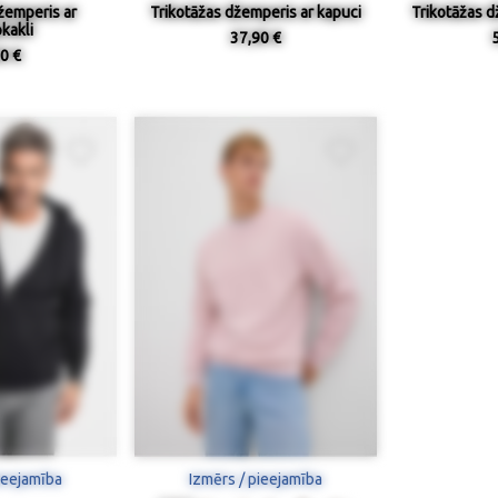
žemperis ar
Trikotāžas džemperis ar kapuci
Trikotāžas d
kakli
37,90 €
0 €
ieejamība
Izmērs / pieejamība