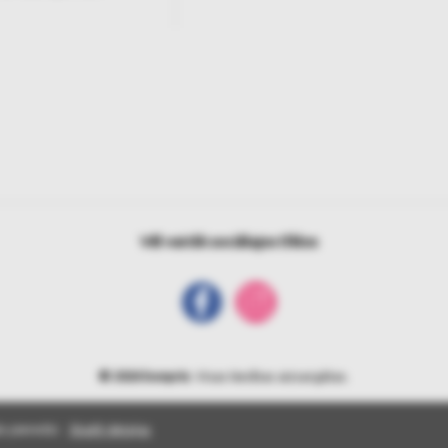
Vēl vairāk sociālajos tīklos
© 2026 bonprix
. Visas tiesības aizsargātas.
s pieredzi.
Skatīt detaļas