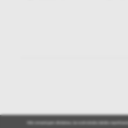
Mēs izmantojam sīkdatnes, lai nodrošinātu labāko iepirkšanā