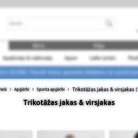
Meklēt
Bērni
Māja
Apakšveļa & naktsveļa
Apavi
Lielie izmēri
Plu
rs 29,90€ !
Pasūti mūsu jaunumu biļetenu un uzzini p
Trikotāžas jakas & virsjakas
ieši
Apģērbi
Sporta apģērbi
(
Trikotāžas jakas & virsjakas