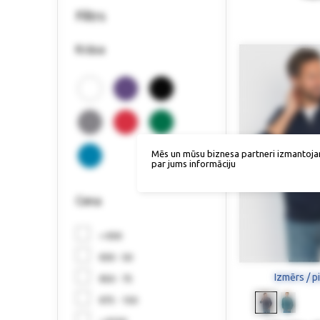
Filtrs
Krāsa
Mēs un mūsu biznesa partneri izmantoja
par jums informāciju
Cena
< €30
€30 - 50
Izmērs / p
€50 - 75
€75 - 150