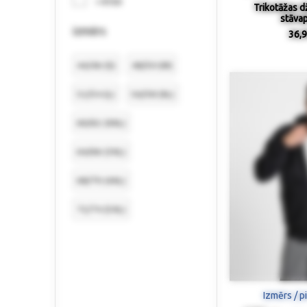
> €150
Trikotāžas d
stāvap
izmērs
36,9
44/46 (S)
48/50 (M)
52/54 (L)
56/58 (XL)
60/62 (XXL)
64/66 (3XL)
68/70 (4XL)
72/74 (5XL)
Izmērs / p