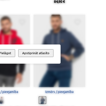
84,90 €
Pielāgot
Apstiprināt atlasīto
 / pieejamība
Izmērs / pieejamība