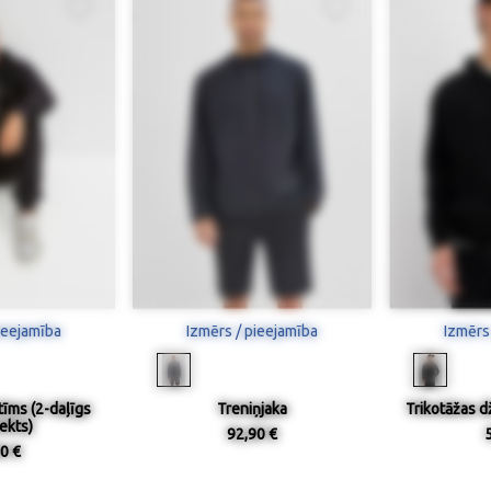
ieejamība
Izmērs / pieejamība
Izmērs
tīms (2-daļīgs
Treniņjaka
Trikotāžas d
ekts)
92,90 €
0 €