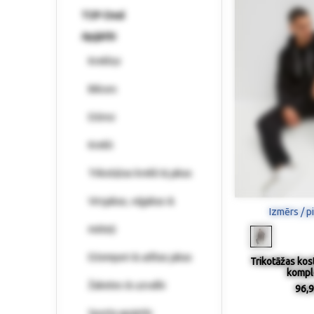
TOP-Deal
Apģērbi
Krekliņi
Bikses
Džinsi
Krekli
Trikotāžas krekli & jakas
Virsjakas, vējjakas &
Izmērs / p
mēteļi
Džemperi & adītas jakas
Trikotāžas kos
kompl
Žaketes & uzvalki
96,9
Sporta apģērbi