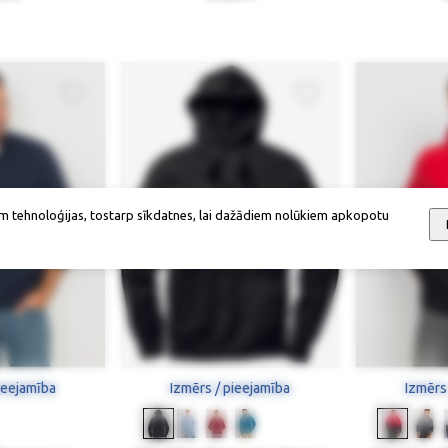
m tehnoloģijas, tostarp sīkdatnes, lai dažādiem nolūkiem apkopotu
ieejamība
Izmērs / pieejamība
Izmērs