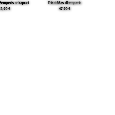
žemperis ar kapuci
Trikotāžas džemperis
52,90 €
47,90 €