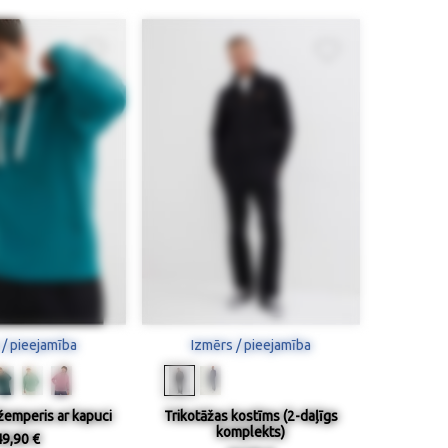
 / pieejamība
Izmērs / pieejamība
žemperis ar kapuci
Trikotāžas kostīms (2-daļīgs
komplekts)
49,90 €