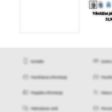
Trikotāžas ja
52,9
Kontakti
Izmēru
Pasūtīšanas informācija
Pasūtī
Piegādes informācija
Maiņa 
Maksāšanas veidi
Person