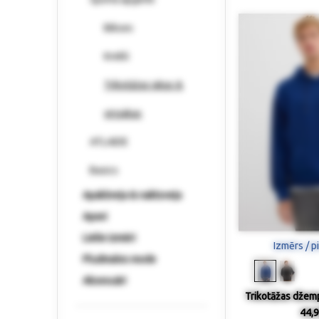
Bikses
Krekli
Trikotāžas jakas &
virsjakas
ATLAIDE
Basics
Apakšveļa & naktsveļa
Apavi
Lielie izmēri
Izmērs / p
Pludmales mode
Aksesuāri
Trikotāžas džemp
44,9