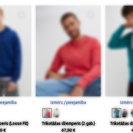
ieejamība
Izmērs / pieejamība
Izmērs
eris (Loose Fit)
Trikotāžas džemperis (2 gab.)
Trikotāžas d
0 €
67,90 €