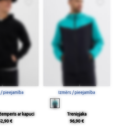
 / pieejamība
Izmērs / pieejamība
žemperis ar kapuci
Treniņjaka
52,90 €
96,90 €