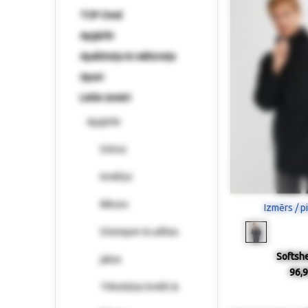
TOP-Deal
Apģērbi
Apakšveļa & naktsveļa
Apavi
Lielie izmēri
Apģērbi
Džinsi
Krekliņi
Bikses
Izmērs / p
Džemperi & adītas
Softshe
jakas
96,9
Trikotāžas krekli &