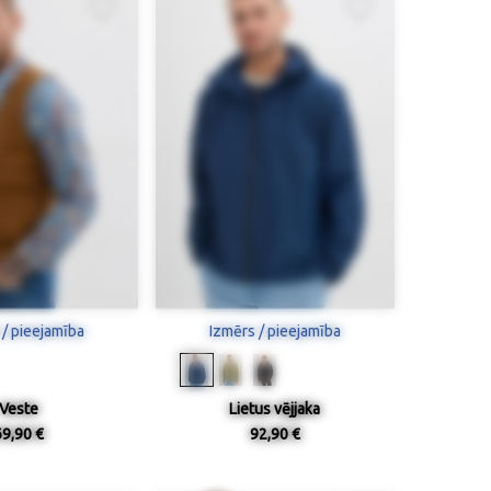
 / pieejamība
Izmērs / pieejamība
Veste
Lietus vējjaka
69,90 €
92,90 €