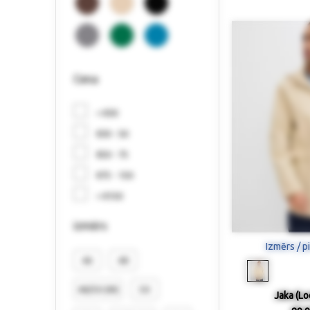
Cena
< €30
€30 - 50
€50 - 75
€75 - 150
> €150
izmērs
Izmērs / p
46
48
48/50 (M)
50
Jaka (Lo