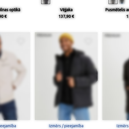
ilnas optikā
Vējjaka
Pusmētelis a
90 €
137,90 €
1
ieejamība
Izmērs / pieejamība
Izmērs