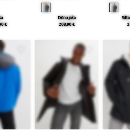
ka
Dūnu jaka
Silta
90 €
208,90 €
2