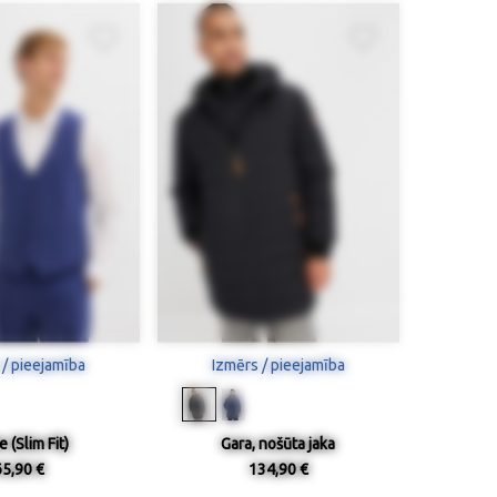
 / pieejamība
Izmērs / pieejamība
 (Slim Fit)
Gara, nošūta jaka
65,90 €
134,90 €