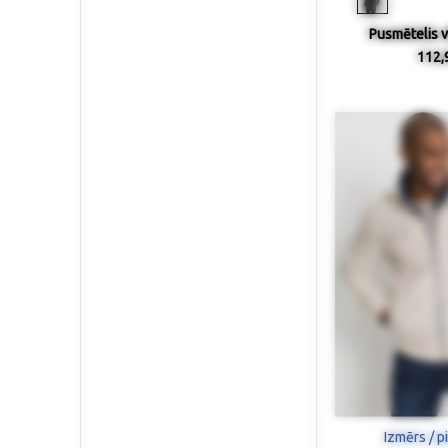
Pusmētelis v
112,
Izmērs / p