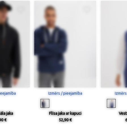
ieejamība
Izmērs / pieejamība
Izmērs
āla jaka
Flīsa jaka ar kapuci
Veste
90 €
52,90 €