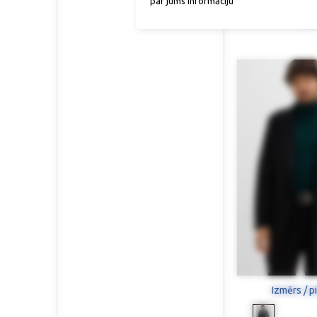
par jums informāciju
Funkcionāla 
126,
Izmērs / p