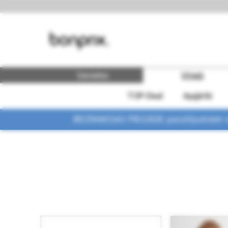
Sievietes
Vīrieši
TOP-Deal
Apģērbi
BEZMAKSAS PIEGĀDE pasūtījumiem vi