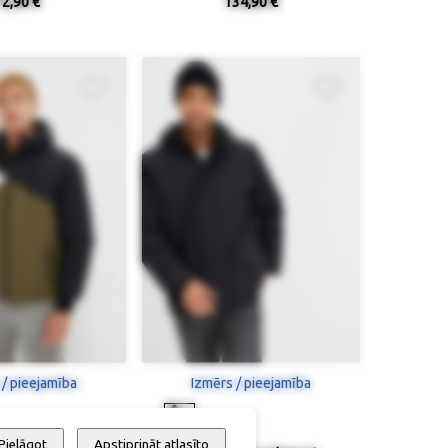
72,90 €
134,90 €
 / pieejamība
Izmērs / pieejamība
Pielāgot
Apstiprināt atlasīto