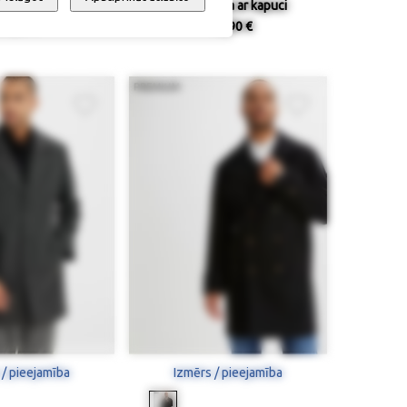
jaka ar kapuci
Ziemas jaka ar kapuci
04,90 €
112,90 €
 / pieejamība
Izmērs / pieejamība