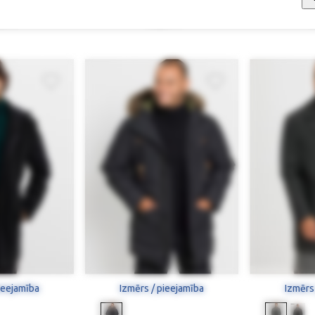
ziemas jaka
Īss mētelis ar vēja aizturi
Ziemas 
90 €
156,90 €
1
ieejamība
Izmērs / pieejamība
Izmērs