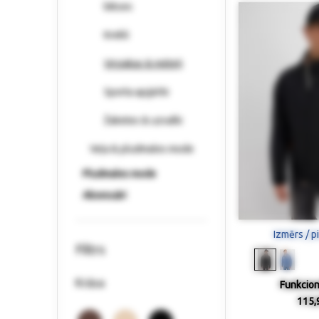
bikses
Krekli
Virsjakas & mēteļi
Sporta apģērbi
Žaketes & uzvalki
Veļa & pludmales mode
Pludmales mode
Aksesuāri
Izmērs / p
Filtrs
Krāsa
Funkcion
115,