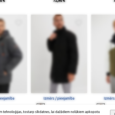
0 €
72,90 €
ieejamība
Izmērs / pieejamība
Izmērs
m tehnoloģijas, tostarp sīkdatnes, lai dažādiem nolūkiem apkopotu