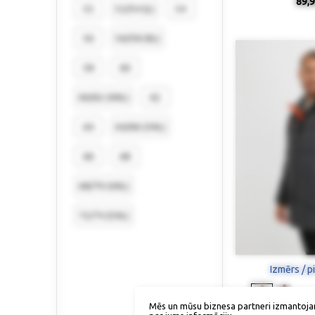
89,9
52
52/54 (L)
54
56
56/58 (XL)
58
60
60/62 (XXL)
62
64
64/66 (3XL)
66
68
68/70 (4XL)
72/74 (5XL)
Izmērs / p
Mēs un mūsu biznesa partneri izmantoja