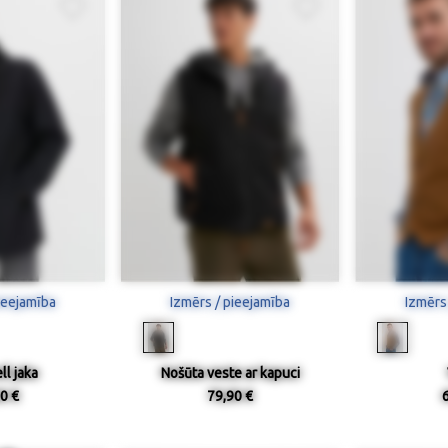
ieejamība
Izmērs / pieejamība
Izmērs
ll jaka
Nošūta veste ar kapuci
0 €
79,90 €