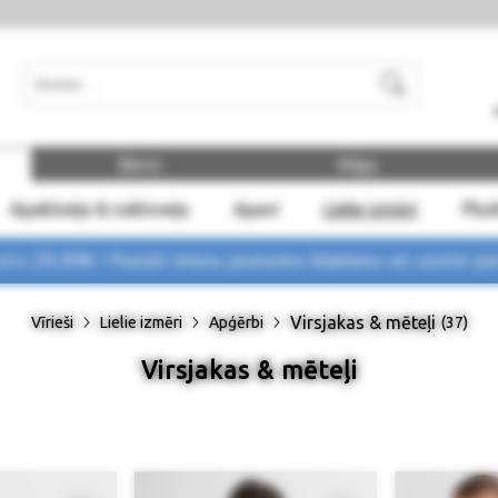
Meklēt
Bērni
Māja
Apakšveļa & naktsveļa
Apavi
Lielie izmēri
Plu
rs 29,90€ !
Pasūti mūsu jaunumu biļetenu un uzzini p
Virsjakas & mēteļi
Vīrieši
Lielie izmēri
Apģērbi
(37)
Virsjakas & mēteļi