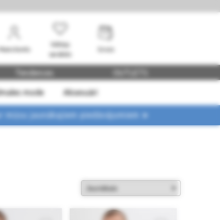
Vēlmju
Mans konts
Grozs
saraksts
Tendences
OUTLETS
dmales mode
Aksesuāri
ar mūsu jaunākajiem piedāvājumiem ➤