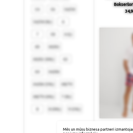
Bokseršort
54
56
56/58
34,9
56/58 (XL)
6
7
58
6 (L)
60
60/62
60/62 (XXL)
62
64
64/66
64/66 (3XL)
68/70
68/70 (4XL)
7 (XL)
8
8 (XXL)
9 (3XL)
Izmērs / p
Mēs un mūsu biznesa partneri izmantoja