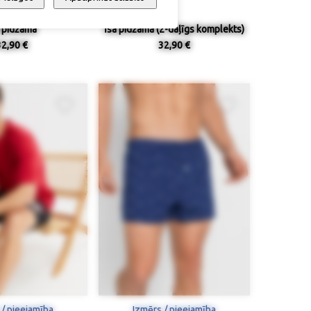
a pidžama
Īsa pidžama (2-daļīgs komplekts)
32,90 €
32,90 €
 / pieejamība
Izmērs / pieejamība