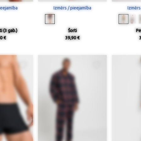
ieejamība
Izmērs / pieejamība
Izmērs
i (3 gab.)
Šorti
Pe
0 €
39,90 €