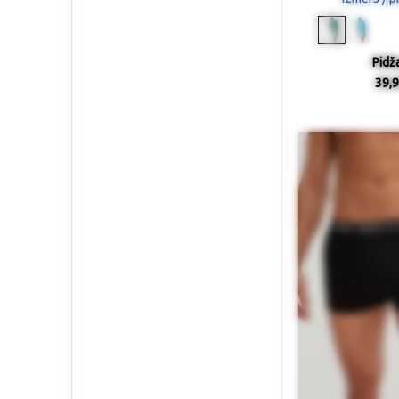
Pidž
39,9