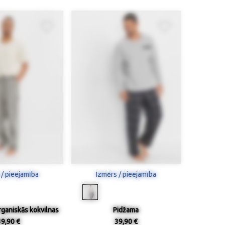
 / pieejamība
Izmērs / pieejamība
rganiskās kokvilnas
Pidžama
39,90 €
39,90 €