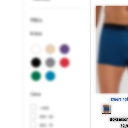
Filtrs
Krāsa
Cena
Izmērs / p
< €30
€30 - 50
Bokseršort
€50 - 75
32,9