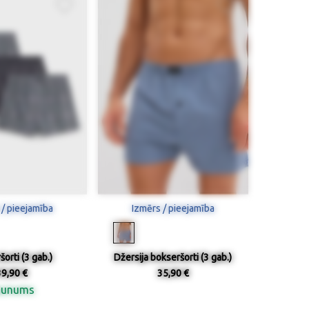
 / pieejamība
Izmērs / pieejamība
orti (3 gab.)
Džersija bokseršorti (3 gab.)
39,90 €
35,90 €
aunums