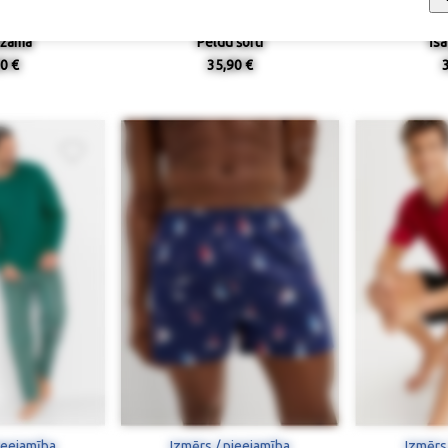
džama
Peldu šorti
Īs
0 €
35,90 €
ieejamība
Izmērs / pieejamība
Izmērs