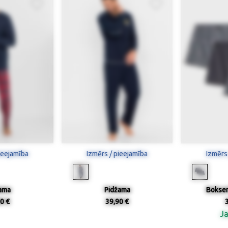
ieejamība
Izmērs / pieejamība
Izmērs
ama
Pidžama
Bokserš
0 €
39,90 €
J