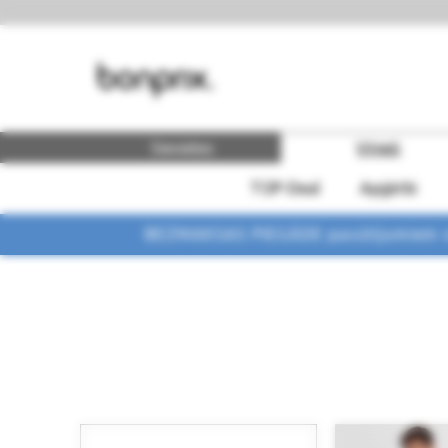
Sievietes
Vīrieši
TOP-Deal
Apģērbi
BEZMAKSAS PIEGĀDE pasūtījumiem vi