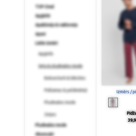
TOP-Deal
Apģērbi
Apakšveļa & naktsveļa
Apavi
Lielie izmēri
Apģērbi
Veļa & pludmales mode
Bokseršorti & biksītes
Pidžamas & peldmēteļi
Izmērs / p
Pludmales mode
Pidž
Zeķes
39,9
Pludmales mode
Aksesuāri