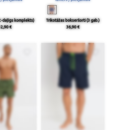
2-daļīgs komplekts)
Trikotāžas bokseršorti (3 gab.)
32,90 €
36,90 €