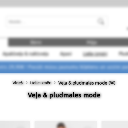
Meklēt
Bērni
Māja
Apakšveļa & naktsveļa
Apavi
Lielie izmēri
Plu
rs 29,90€ !
Pasūti mūsu jaunumu biļetenu un uzzini p
Veļa & pludmales mode
Vīrieši
Lielie izmēri
(80)
Veļa & pludmales mode