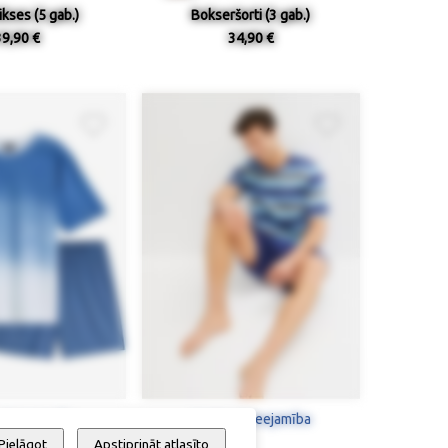
kses (5 gab.)
Bokseršorti (3 gab.)
39,90 €
34,90 €
 / pieejamība
Izmērs / pieejamība
Pielāgot
Apstiprināt atlasīto