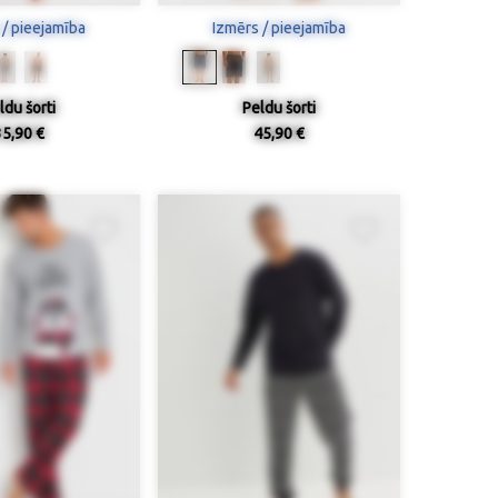
 / pieejamība
Izmērs / pieejamība
ldu šorti
Peldu šorti
35,90 €
45,90 €