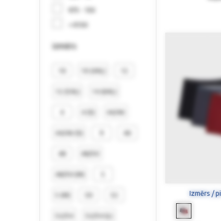
€75 - 150
> €150
izmērs
10
10 (4XL)
12
12 (5XL)
14 (6XL)
4
4 (S)
44/46
44/46 (S)
9
46
48
48/50
48/50 (M)
5
Izmērs / p
5 (M)
50
52
52/54
52/54 (L)