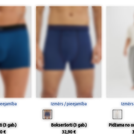
ieejamība
Izmērs / pieejamība
Izmērs
i (3 gab.)
Bokseršorti (3 gab.)
Pidžama no o
0 €
32,90 €