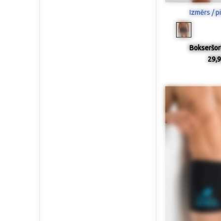
Izmērs / p
Bokseršort
29,9