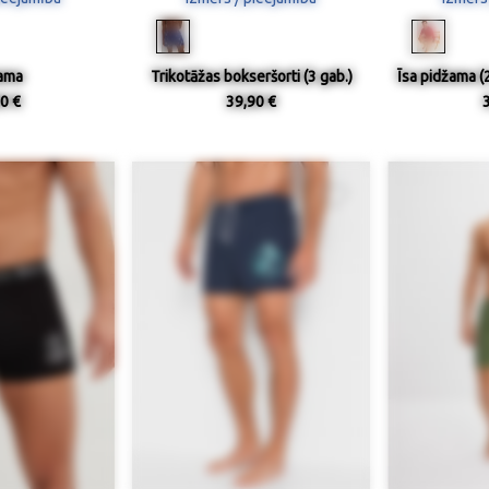
ama
Trikotāžas bokseršorti (3 gab.)
Īsa pidžama (
0 €
39,90 €