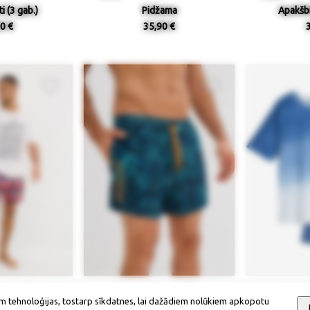
i (3 gab.)
Pidžama
Apakšbi
0 €
35,90 €
ieejamība
Izmērs / pieejamība
Izmērs
m tehnoloģijas, tostarp sīkdatnes, lai dažādiem nolūkiem apkopotu