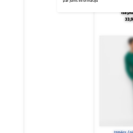
par jums informāciju
Īsa pi
33,9
Izmērs / p