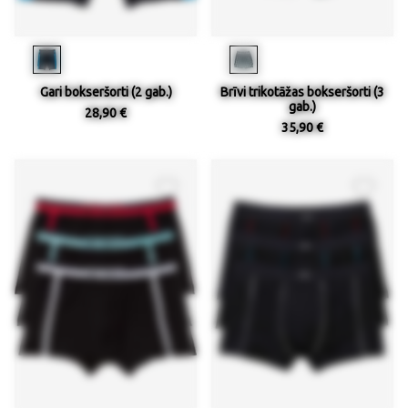
Gari bokseršorti (2 gab.)
Brīvi trikotāžas bokseršorti (3
gab.)
28,90 €
35,90 €