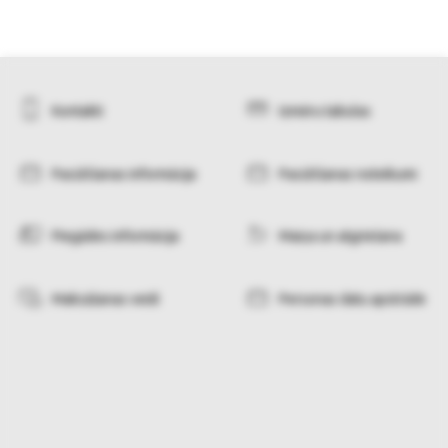
Kontakti
Izmēru tabulas
Pasūtīšanas informācija
Pasūtīšanas noteikumi
Piegādes informācija
Maiņa un atgriešana
Maksāšanas veidi
Personas datu apstrāde