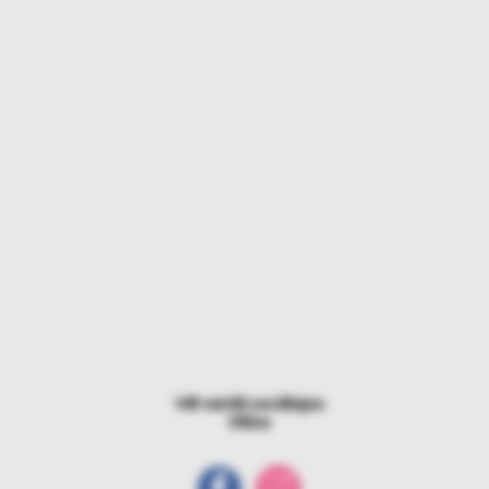
Vēl vairāk sociālajos
tīklos