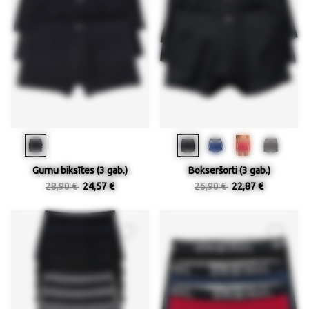
Gurnu biksītes (3 gab.)
Bokseršorti (3 gab.)
28,90 €
24,57 €
26,90 €
22,87 €