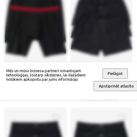
Mēs un mūsu biznesa partneri izmantojam
Pielāgot
tehnoloģijas, tostarp sīkdatnes, lai dažādiem
nolūkiem apkopotu par jums informāciju
Gari bokseršorti (2 gab.)
Brīvi trikotāžas bokseršorti (3
Apstiprināt atlasīto
gab.)
28,90 €
32,90 €
27,97 €