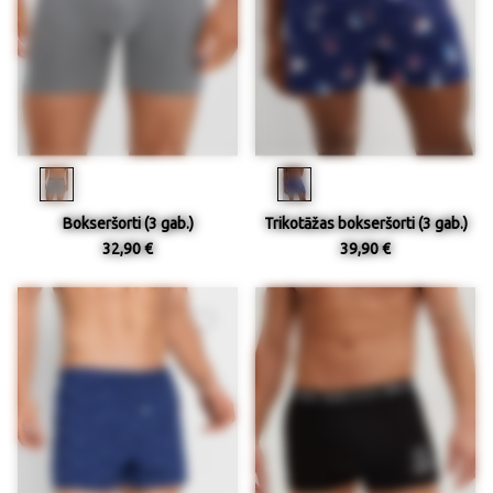
Bokseršorti (3 gab.)
Trikotāžas bokseršorti (3 gab.)
32,90 €
39,90 €