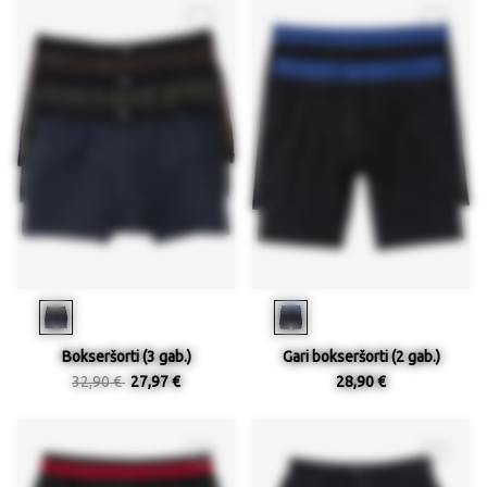
Bokseršorti (3 gab.)
Gari bokseršorti (2 gab.)
32,90 €
27,97 €
28,90 €