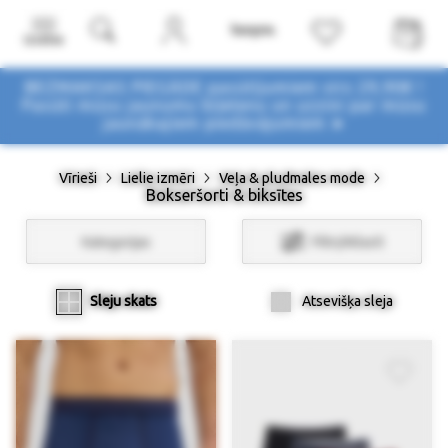
Izvēlne
BEZMAKSAS PIEGĀDE pasūtījumiem virs 29,90€ !
Pasūti mūsu jaunumu biļetenu un uzzini par mūsu
jaunākajiem piedāvājumiem ➤
Vīrieši
Lielie izmēri
Veļa & pludmales mode
Bokseršorti & biksītes
Kategorijas
Filtri/Atlasīt
Sleju skats
Atsevišķa sleja