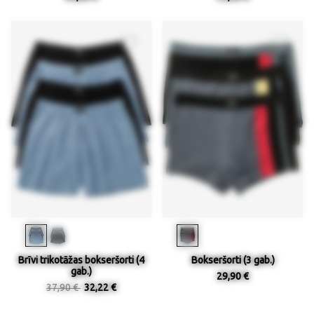
Brīvi trikotāžas bokseršorti (4
Bokseršorti (3 gab.)
gab.)
29,90 €
37,90 €
32,22 €