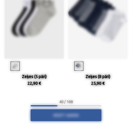
Zeķes (5 pāri)
Zeķes (8 pāri)
22,90 €
25,90 €
40 / 108
RĀDĪT VAIRĀK