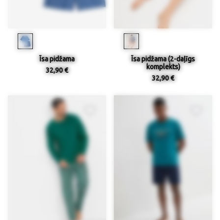
Īsa pidžama
Īsa pidžama (2-daļīgs
komplekts)
32,90 €
32,90 €