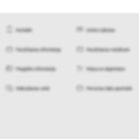
Kontakti
Izmēru tabulas
Pasūtīšanas informācija
Pasūtīšanas noteikumi
Piegādes informācija
Maiņa un atgriešana
Maksāšanas veidi
Personas datu apstrāde