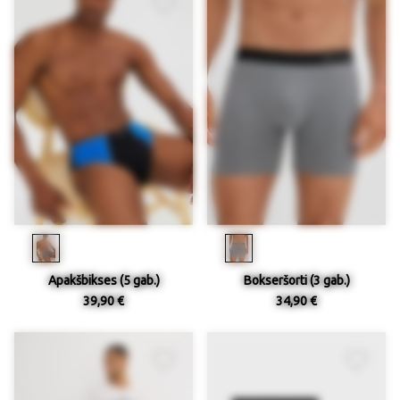
Apakšbikses (5 gab.)
Bokseršorti (3 gab.)
39,90 €
34,90 €