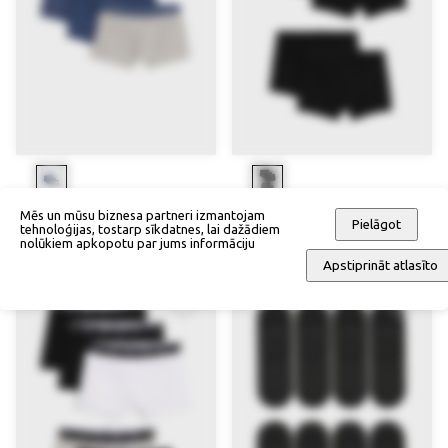
Mēs un mūsu biznesa partneri izmantojam
Bokseršorti (3 gab.)
Bokseršorti (5 gab.)
Pielāgot
tehnoloģijas, tostarp sīkdatnes, lai dažādiem
32,90 €
35,90 €
nolūkiem apkopotu par jums informāciju
Apstiprināt atlasīto