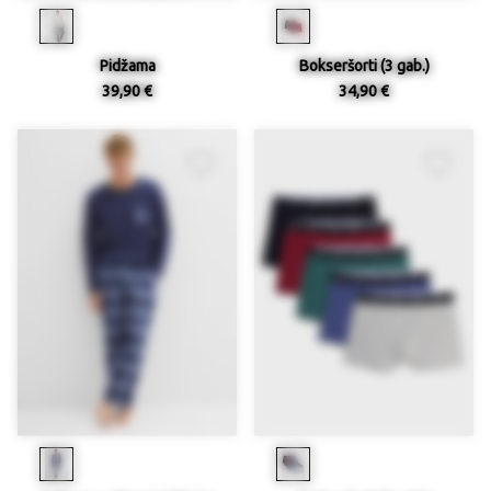
Pidžama
Bokseršorti (3 gab.)
39,90 €
34,90 €