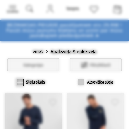
Izvēlne
BEZMAKSAS PIEGĀDE pasūtījumiem virs 29,90€ !
Pasūti mūsu jaunumu biļetenu un uzzini par mūsu
jaunākajiem piedāvājumiem ➤
Apakšveļa & naktsveļa
Vīrieši
Kategorijas
Filtri/Atlasīt
Sleju skats
Atsevišķa sleja