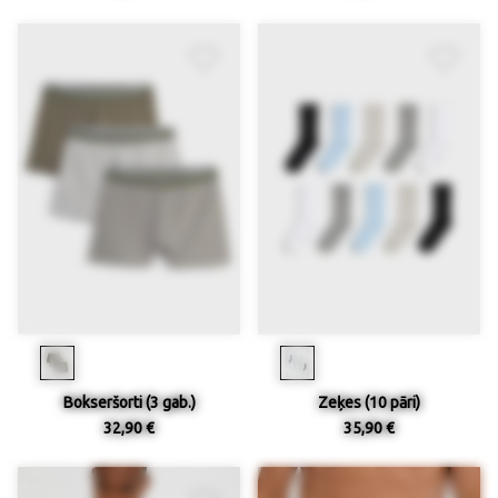
Bokseršorti (3 gab.)
Zeķes (10 pāri)
32,90 €
35,90 €