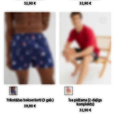
52,90 €
32,90 €
Trikotāžas bokseršorti (3 gab.)
Īsa pidžama (2-daļīgs
komplekts)
39,90 €
32,90 €