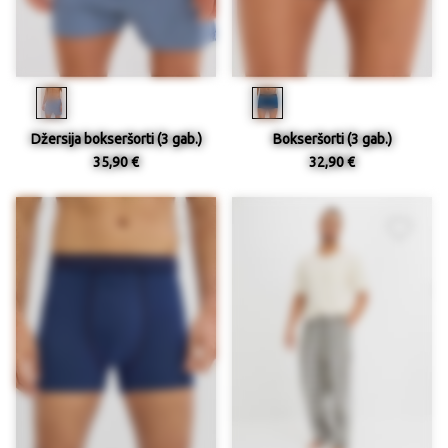
Džersija bokseršorti (3 gab.)
Bokseršorti (3 gab.)
35,90 €
32,90 €