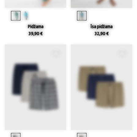
Pidžama
Īsa pidžama
39,90 €
32,90 €