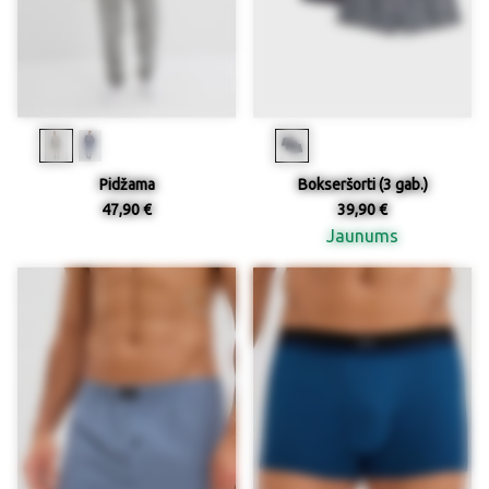
Pidžama
Bokseršorti (3 gab.)
47,90 €
39,90 €
Jaunums