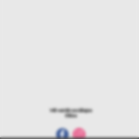
Vēl vairāk sociālajos
tīklos