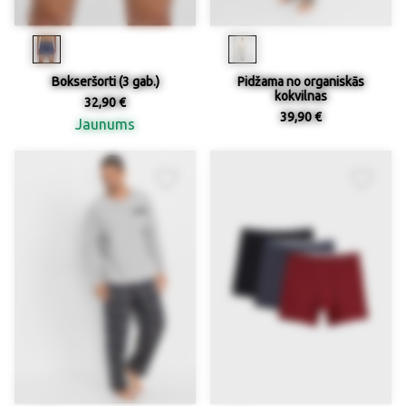
Bokseršorti (3 gab.)
Pidžama no organiskās
kokvilnas
32,90 €
39,90 €
Jaunums