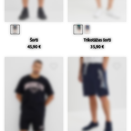
Šorti
Trikotāžas šorti
45,90 €
35,90 €