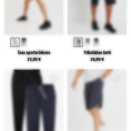
Īsas sporta bikses
Trikotāžas šorti
33,90 €
36,90 €