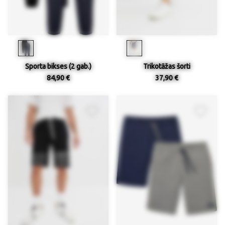
Sporta bikses (2 gab.)
Trikotāžas šorti
84,90 €
37,90 €