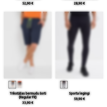
52,90 €
28,90 €
Trikotāžas bermudu šorti
Sporta legingi
(Regular Fit)
59,90 €
33,90 €