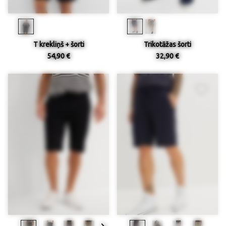
T krekliņš + šorti
Trikotāžas šorti
54,90 €
32,90 €