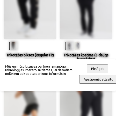
Trikotāžas bikses (Regular Fit)
Trikotāžas kostīms (2-daļīgs
komplekts)
59,90 €
84,90 €
Mēs un mūsu biznesa partneri izmantojam
Pielāgot
tehnoloģijas, tostarp sīkdatnes, lai dažādiem
nolūkiem apkopotu par jums informāciju
Apstiprināt atlasīto