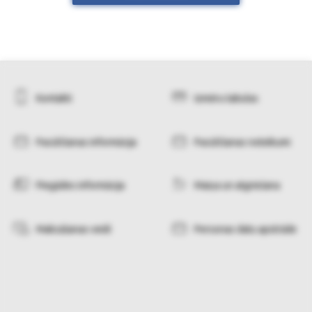
Kontakti
Izmēru tabulas
Pasūtīšanas informācija
Pasūtīšanas noteikumi
Piegādes informācija
Maiņa un atgriešana
Maksāšanas veidi
Personas datu apstrāde