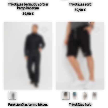
Trikotāžas bermudu šorti ar
Trikotāžas šorti
kargo kabatām
39,90 €
39,90 €
Funkcionālas termo bikses
Trikotāžas šorti