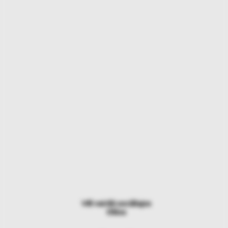
Vēl vairāk sociālajos
tīklos