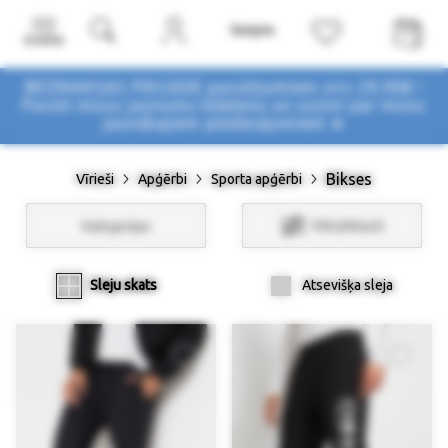
Izvēlne
BEZMAKSAS PIEGĀDE pasūtījumiem virs 29,90€ !
Pasūti mūsu jaunumu biļetenu un uzzini par mūsu
jaunākajiem piedāvājumiem ➤
Bikses
Vīrieši
Apģērbi
Sporta apģērbi
Kategorijas
Filtri/Atlasīt
Sleju skats
Atsevišķa sleja