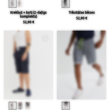
Krekliņš + šorti (2-daļīgs
Trikotāžas bikses
komplekts)
52,90 €
52,90 €