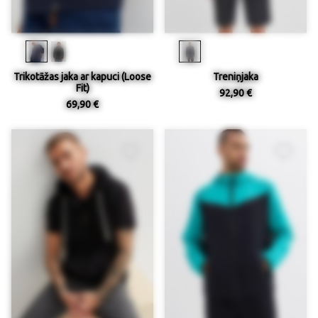
Trikotāžas jaka ar kapuci (Loose
Treniņjaka
Fit)
92,90 €
69,90 €