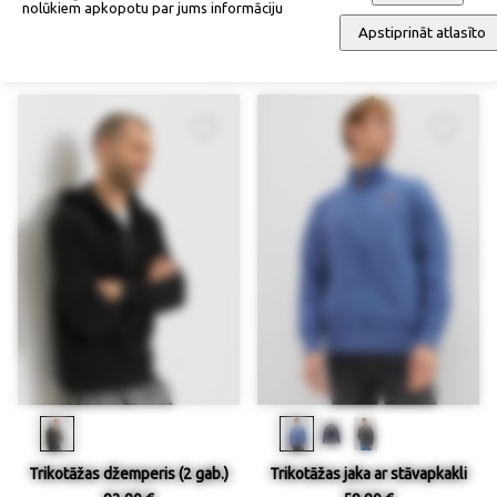
nolūkiem apkopotu par jums informāciju
Trikotāžas jaka ar kapuci
Flīsa jaka ar kapuci
Apstiprināt atlasīto
79,90 €
52,90 €
Trikotāžas džemperis (2 gab.)
Trikotāžas jaka ar stāvapkakli