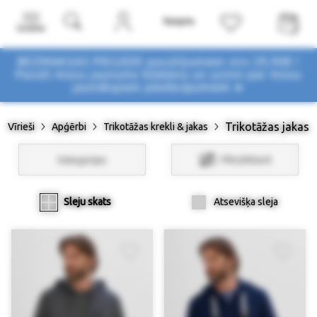
Izvēlne
BEZMAKSAS PIEGĀDE pasūtījumiem virs 29,90€ !
Pasūti mūsu jaunumu biļetenu un uzzini par mūsu
jaunākajiem piedāvājumiem ➤
Trikotāžas jakas
Vīrieši
Apģērbi
Trikotāžas krekli & jakas
Kategorijas
Filtri/Atlasīt
Sleju skats
Atsevišķa sleja