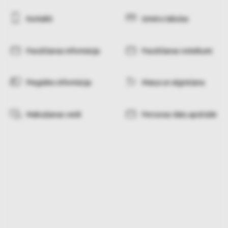
Kontakti
Izmēru tabulas
Pasūtīšanas informācija
Pasūtīšanas noteikumi
Piegādes informācija
Maiņa un atgriešana
Maksāšanas veidi
Personas datu apstrāde