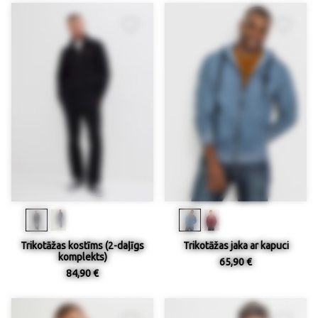
Trikotāžas kostīms (2-daļīgs
Trikotāžas jaka ar kapuci
komplekts)
65,90 €
84,90 €