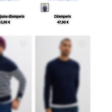
ījuma džemperis
Džemperis
55,90 €
47,90 €