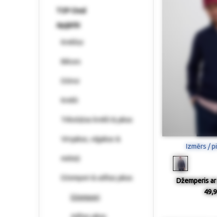
TOP-Deal
Apģērbi
Krekliņi
Bikses
Džinsi
Krekli
Trikotāžas krekli & jakas
Virsjakas, vējjakas &
Izmērs / p
mēteļi
Džemperi & adītas jakas
Džemperis ar 
49,9
Džemperi
Adītas jakas