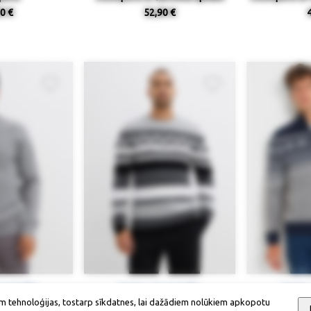
0 €
52,90 €
ieejamība
Izmērs / pieejamība
Izmērs
m tehnoloģijas, tostarp sīkdatnes, lai dažādiem nolūkiem apkopotu