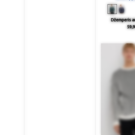
Džemperis ar
59,9