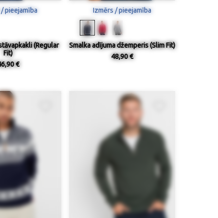
 / pieejamība
Izmērs / pieejamība
stāvapkakli (Regular
Smalka adījuma džemperis (Slim Fit)
Fit)
48,90 €
46,90 €