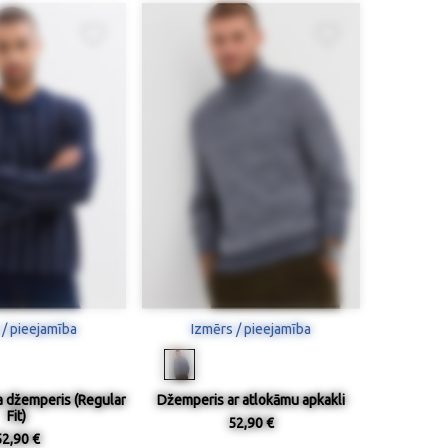
 / pieejamība
Izmērs / pieejamība
a džemperis (Regular
Džemperis ar atlokāmu apkakli
Fit)
52,90 €
52,90 €