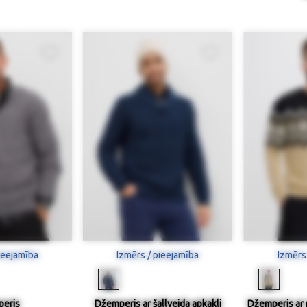
ieejamība
Izmērs / pieejamība
Izmērs
eris
Džemperis ar šallveida apkakli
Džemperis ar 