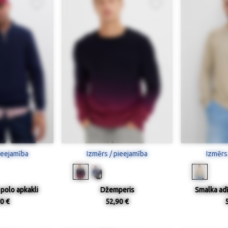
ieejamība
Izmērs / pieejamība
Izmērs
polo apkakli
Džemperis
Smalka ad
0 €
52,90 €