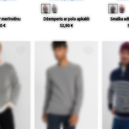
 merīnvilnu
Džemperis ar polo apkakli
Smalka ad
0 €
52,90 €