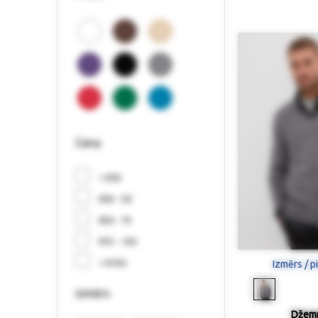
Cena
< €30
€30 - 50
€50 - 75
€75 - 150
> €150
Izmērs / p
izmērs
Džemp