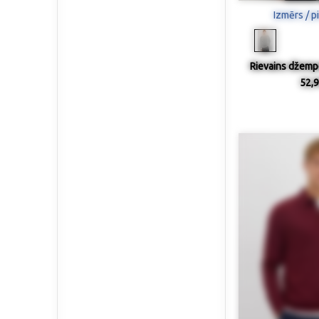
Izmērs / p
Rievains džempe
52,9