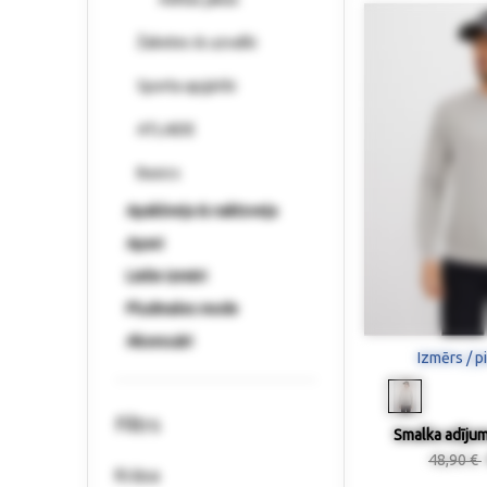
Žaketes & uzvalki
Sporta apģērbi
ATLAIDE
Basics
Apakšveļa & naktsveļa
Apavi
Lielie izmēri
Pludmales mode
Aksesuāri
Izmērs / p
Filtrs
Smalka adīju
48,90 €
Krāsa