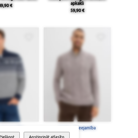
apkakli
49,90 €
59,90 €
 / pieejamība
Izmērs / pieejamība
Pielāgot
Apstiprināt atlasīto