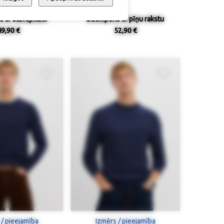
 ar stāvapkakli
Džemperis ar pīņu rakstu
49,90 €
52,90 €
 / pieejamība
Izmērs / pieejamība