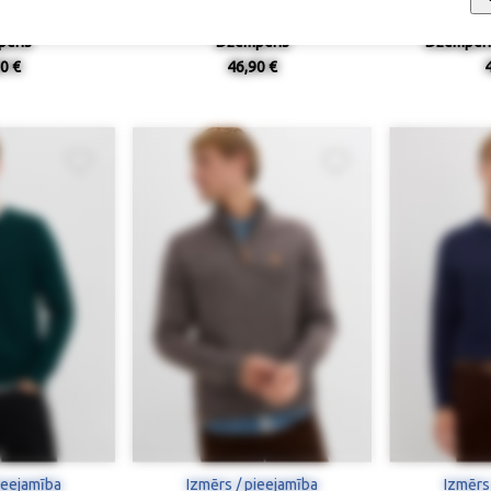
eris
Džemperis
Džemperis
0 €
46,90 €
ieejamība
Izmērs / pieejamība
Izmērs