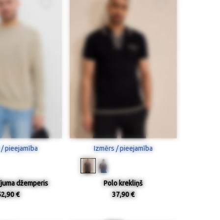
 / pieejamība
Izmērs / pieejamība
ījuma džemperis
Polo krekliņš
52,90 €
37,90 €