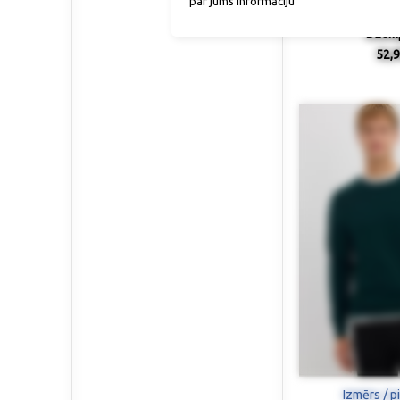
par jums informāciju
Džemp
52,9
Izmērs / p