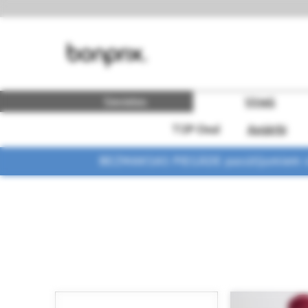
Sievietes
Vīrieši
TOP-Deal
Apģērbi
BEZMAKSAS PIEGĀDE pasūtījumiem vi