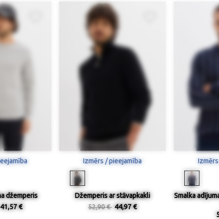
ieejamība
Izmērs / pieejamība
Izmērs
ma džemperis
Džemperis ar stāvapkakli
Smalka adījum
41,57 €
52,90 €
44,97 €