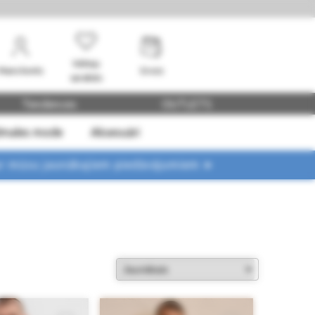
Vēlmju
Mans konts
Grozs
saraksts
Tendences
OUTLETS
dmales mode
Aksesuāri
ar mūsu jaunākajiem piedāvājumiem ➤