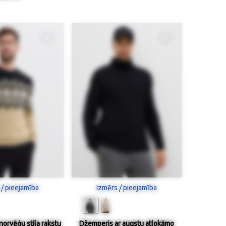
 / pieejamība
Izmērs / pieejamība
norvēģu stila rakstu
Džemperis ar augstu atlokāmo