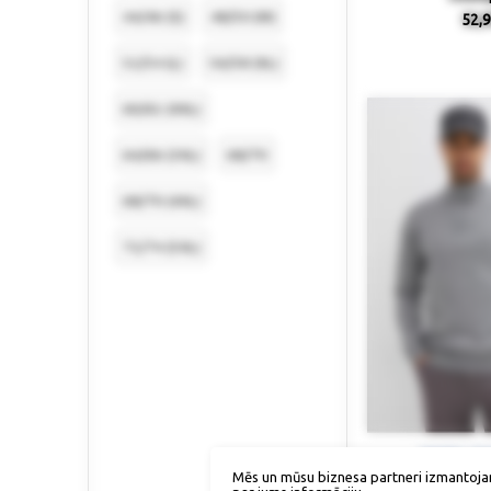
44/46 (S)
48/50 (M)
52,9
52/54 (L)
56/58 (XL)
60/62 (XXL)
64/66 (3XL)
68/70
68/70 (4XL)
72/74 (5XL)
Izmērs / p
Mēs un mūsu biznesa partneri izmantoja