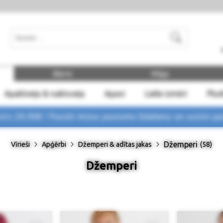
Meklēt
Bērni
Māja
Apakšveļa & naktsveļa
Apavi
Lielie izmēri
Plu
rs 29,90€ !
Pasūti mūsu jaunumu biļetenu un uzzini p
Džemperi
Vīrieši
Apģērbi
Džemperi & adītas jakas
(58)
Džemperi