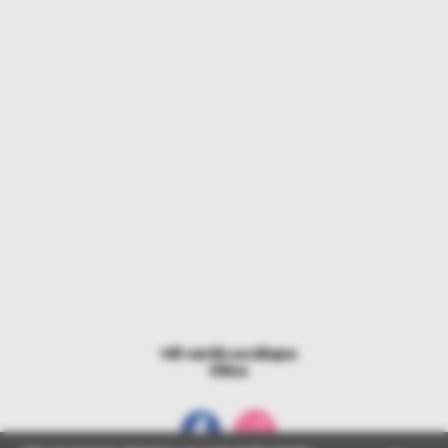
Vēl vairāk sociālajos
tīklos