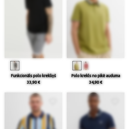
Funkcionāls polo krekliņš
Polo krekls no pikē auduma
33,90 €
34,90 €