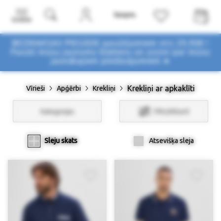
Izvēlne
BEZMAKSAS PIEGĀDE pasūtījumiem virs 29,90€ !
Pasūti mūsu jaunumu biļetenu un uzzini par mūsu
jaunākajiem piedāvājumiem ➤
Krekliņi ar apkaklīti
Vīrieši
Apģērbi
Krekliņi
Kategorijas
Filtri/Atlasīt
Sleju skats
Atsevišķa sleja