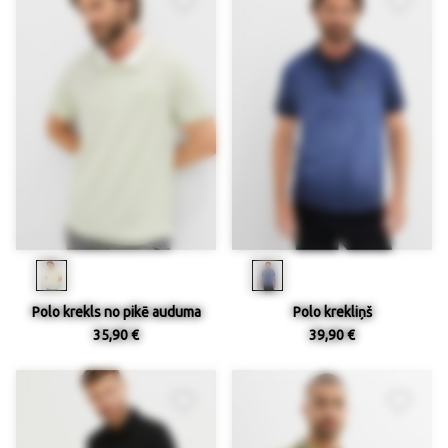
Polo krekls no pikē auduma
Polo krekliņš
35,90 €
39,90 €