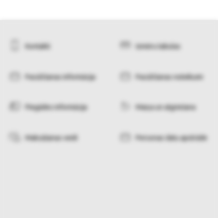
Kontakti
Izmēru tabulas
Pasūtīšanas informācija
Pasūtīšanas noteikumi
Piegādes informācija
Maiņa un atgriešana
Maksāšanas veidi
Personas datu apstrāde