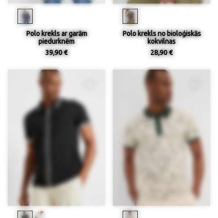
Polo krekls ar garām
Polo krekls no bioloģiskās
piedurknēm
kokvilnas
39,90 €
28,90 €