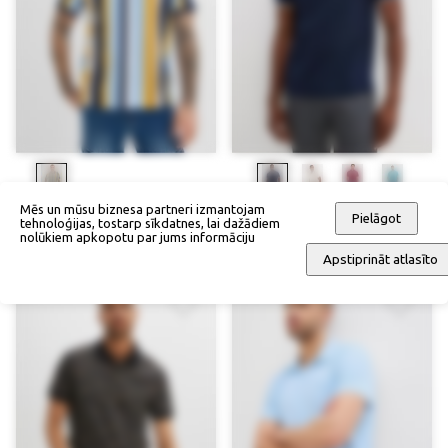
Mēs un mūsu biznesa partneri izmantojam
Polo krekliņš
Polo krekliņš
Pielāgot
tehnoloģijas, tostarp sīkdatnes, lai dažādiem
42,90 €
33,90 €
nolūkiem apkopotu par jums informāciju
Apstiprināt atlasīto