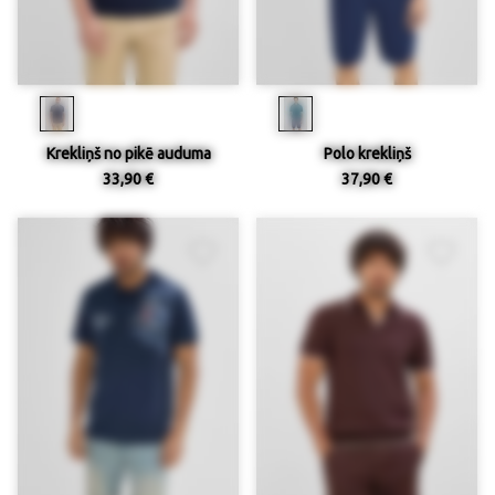
Krekliņš no pikē auduma
Polo krekliņš
33,90 €
37,90 €