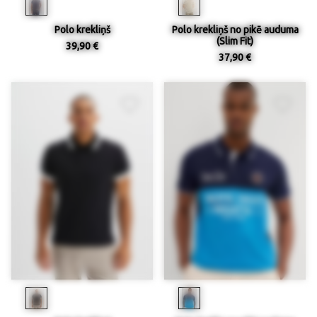
Polo krekliņš
Polo krekliņš no pikē auduma
(Slim Fit)
39,90 €
37,90 €