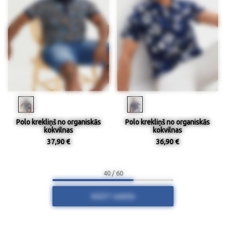
Polo krekliņš no organiskās
Polo krekliņš no organiskās
kokvilnas
kokvilnas
37,90 €
36,90 €
40 / 60
RĀDĪT VAIRĀK