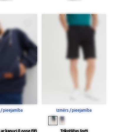
 / pieejamība
Izmērs / pieejamība
 ar kapuci (Loose Fit)
Trikotāžas šorti