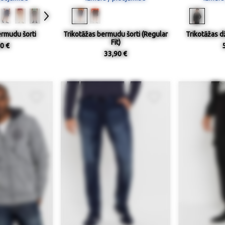
ermudu šorti
Trikotāžas bermudu šorti (Regular
Trikotāžas d
Fit)
0 €
33,90 €