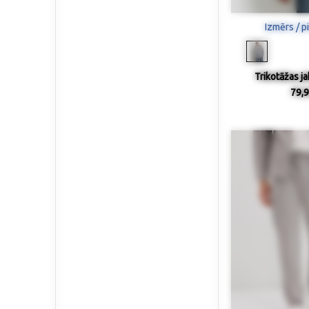
Izmērs / p
Trikotāžas ja
79,9