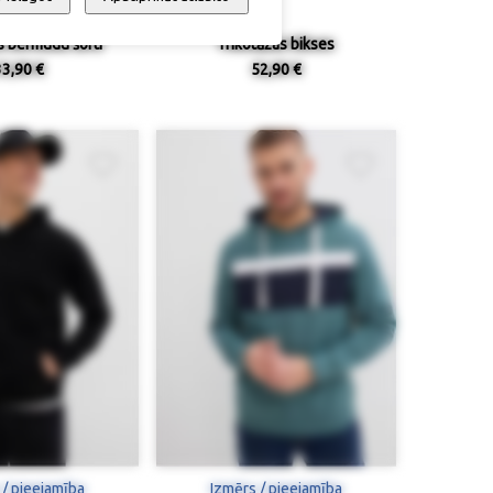
s bermudu šorti
Trikotāžas bikses
33,90 €
52,90 €
 / pieejamība
Izmērs / pieejamība