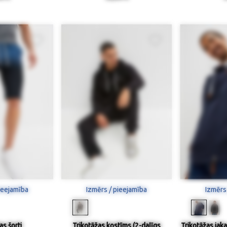
ieejamība
Izmērs / pieejamība
Izmērs
as šorti
Trikotāžas kostīms (2-daļīgs
Trikotāžas jaka