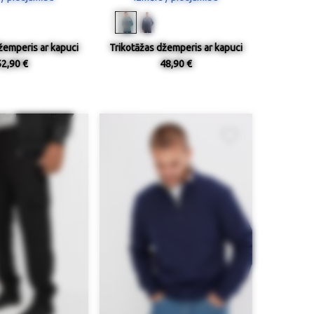
žemperis ar kapuci
Trikotāžas džemperis ar kapuci
52,90 €
48,90 €