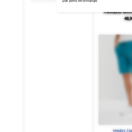
par jums informāciju
Trikotāžas džem
48,9
Izmērs / p