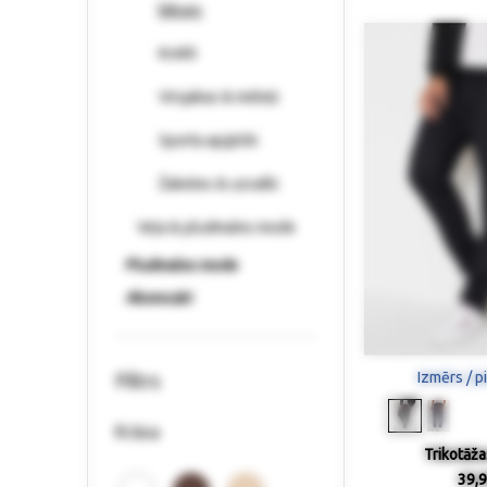
bikses
Krekli
Virsjakas & mēteļi
Sporta apģērbi
Žaketes & uzvalki
Veļa & pludmales mode
Pludmales mode
Aksesuāri
Izmērs / p
Filtrs
Krāsa
Trikotāža
39,9