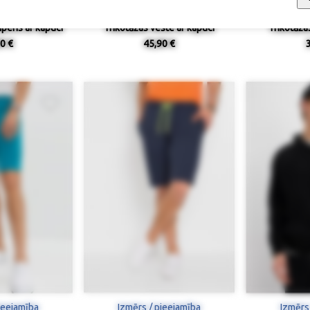
peris ar kapuci
Trikotāžas veste ar kapuci
Trikotāža
0 €
45,90 €
ieejamība
Izmērs / pieejamība
Izmērs