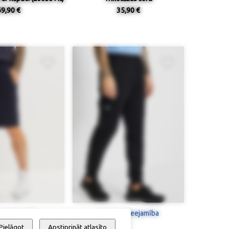
69,90 €
35,90 €
 / pieejamība
Izmērs / pieejamība
Pielāgot
Apstiprināt atlasīto