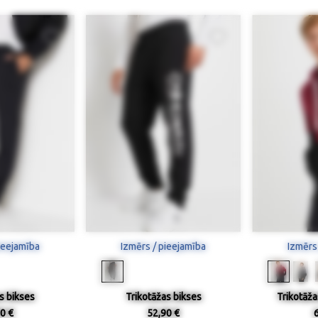
ieejamība
Izmērs / pieejamība
Izmērs
s bikses
Trikotāžas bikses
Trikotāža
0 €
52,90 €