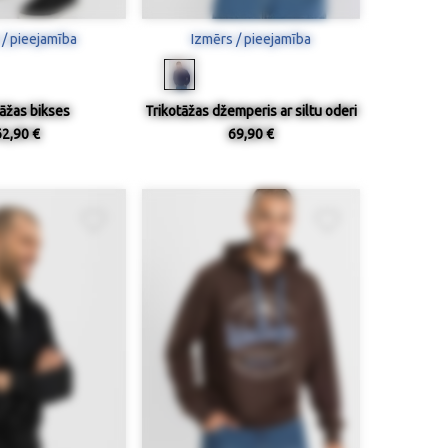
 / pieejamība
Izmērs / pieejamība
tāžas bikses
Trikotāžas džemperis ar siltu oderi
62,90 €
69,90 €