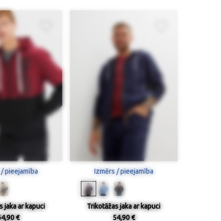
 / pieejamība
Izmērs / pieejamība
s jaka ar kapuci
Trikotāžas jaka ar kapuci
64,90 €
54,90 €