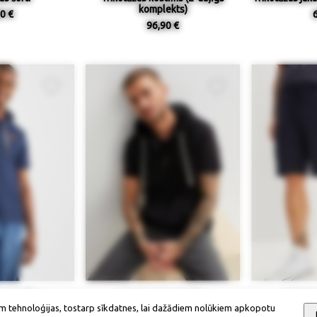
komplekts)
0 €
96,90 €
ieejamība
Izmērs / pieejamība
Izmērs
m tehnoloģijas, tostarp sīkdatnes, lai dažādiem nolūkiem apkopotu