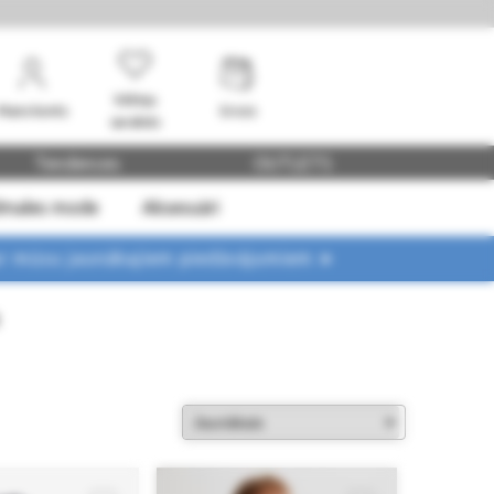
Vēlmju
Mans konts
Grozs
saraksts
Tendences
OUTLETS
dmales mode
Aksesuāri
ar mūsu jaunākajiem piedāvājumiem ➤