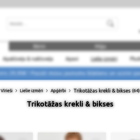
Meklēt
Bērni
Māja
Apakšveļa & naktsveļa
Apavi
Lielie izmēri
Plu
rs 29,90€ !
Pasūti mūsu jaunumu biļetenu un uzzini p
Trikotāžas krekli & bikses
Vīrieši
Lielie izmēri
Apģērbi
(64)
Trikotāžas krekli & bikses