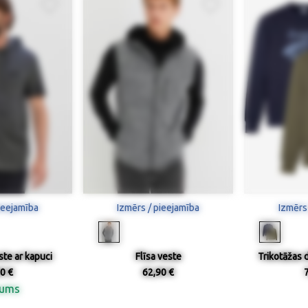
ieejamība
Izmērs / pieejamība
Izmērs
ste ar kapuci
Flīsa veste
Trikotāžas 
0 €
62,90 €
nums