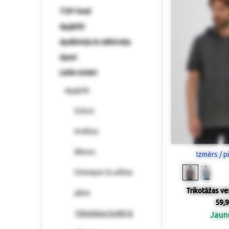
TOP-Deal
Apģērbi
Apakšveļa & naktsveļa
Apavi
Lielie izmēri
Apģērbi
Džinsi
Krekliņi
Bikses
Izmērs / p
Džemperi & adītas
Trikotāžas ve
jakas
59,9
Trikotāžas krekli &
Jau