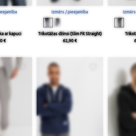
ieejamība
Izmērs / pieejamība
Izmērs
ka ar kapuci
Trikotāžas džinsi (Slim Fit Straight)
Triko
0 €
62,90 €