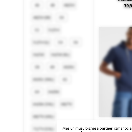
46
48
48/50
39,9
48/50 (M)
50
52
52/54
52/54 (L)
54
56
56/58
56/58 (XL)
58
60
60/62
60/62 (XXL)
62
64
64/66
64/66 (3XL)
68/70
68/70 (4XL)
Izmērs / p
Mēs un mūsu biznesa partneri izmantoja
72/74 (5XL)