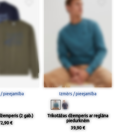
 / pieejamība
Izmērs / pieejamība
džemperis (2 gab.)
Trikotāžas džemperis ar reglāna
piedurknēm
72,90 €
39,90 €