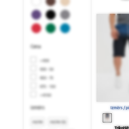
Cena
< €30
€30 - 50
€50 - 75
€75 - 150
> €150
izmērs
Izmērs / p
44/46
44/46 (S)
Trikotāž