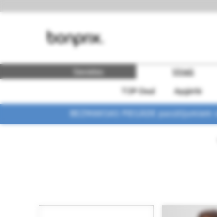
Sievietes
Vīrieši
TOP-Deal
Apģērbi
BEZMAKSAS PIEGĀDE pasūtījumiem vi