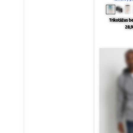
Trikotāžas b
28,9