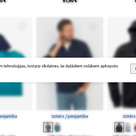
0 €
67,90 €
m tehnoloģijas, tostarp sīkdatnes, lai dažādiem nolūkiem apkopotu
ieejamība
Izmērs / pieejamība
Izmērs