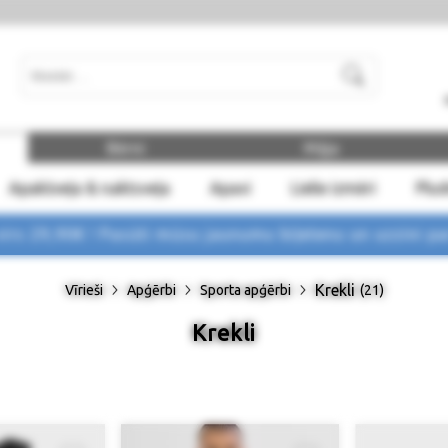
Meklēt
Bērni
Māja
Apakšveļa & naktsveļa
Apavi
Lielie izmēri
Plu
rs 29,90€ !
Pasūti mūsu jaunumu biļetenu un uzzini p
Krekli
Vīrieši
Apģērbi
Sporta apģērbi
(21)
Krekli