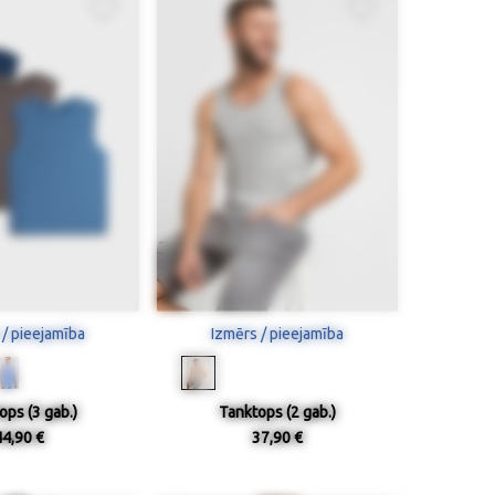
 / pieejamība
Izmērs / pieejamība
ops (3 gab.)
Tanktops (2 gab.)
44,90 €
37,90 €