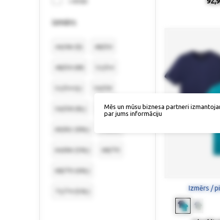
92,9
> €150
izmērs
44/46 (S)
48/50
48/50 (M)
52/54
52/54 (L)
56/58
Mēs un mūsu biznesa partneri izmantoja
56/58 (XL)
60/62
par jums informāciju
60/62 (XXL)
64/66
64/66 (3XL)
68/70
68/70 (4XL)
Izmērs / p
72/74 (5XL)