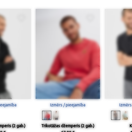
ieejamība
Izmērs / pieejamība
Izmērs
peris (2 gab.)
Trikotāžas džemperis (2 gab.)
K