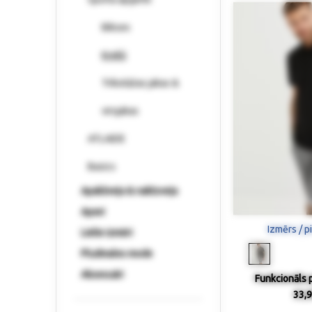
Bikses
Krekli
Trikotāžas jakas &
virsjakas
ATLAIDE
Basics
Apakšveļa & naktsveļa
Apavi
Izmērs / p
Lielie izmēri
Pludmales mode
Aksesuāri
Funkcionāls p
33,9