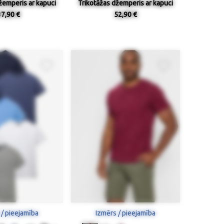
žemperis ar kapuci
Trikotāžas džemperis ar kapuci
37,90 €
52,90 €
 / pieejamība
Izmērs / pieejamība