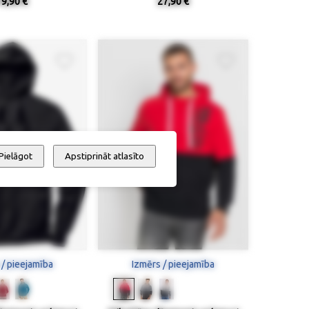
19,90 €
27,90 €
Pielāgot
Apstiprināt atlasīto
 / pieejamība
Izmērs / pieejamība