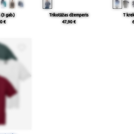
(3 gab.)
Trikotāžas džemperis
T krek
0 €
47,90 €