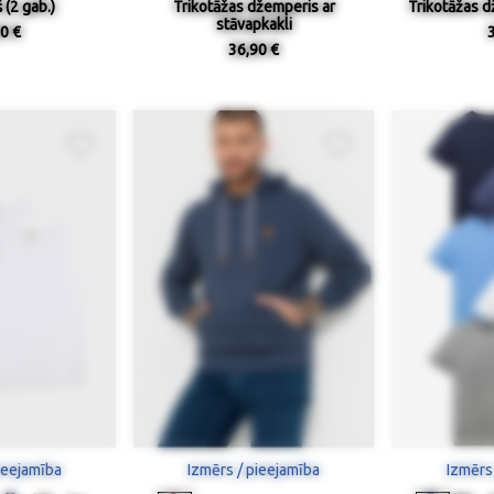
 (2 gab.)
Trikotāžas džemperis ar
Trikotāžas d
stāvapkakli
0 €
36,90 €
ieejamība
Izmērs / pieejamība
Izmērs