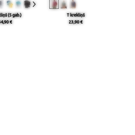
liņš (5 gab.)
T krekliņš
64,90 €
23,90 €