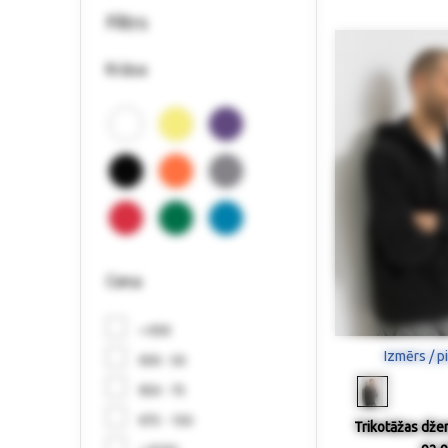
Filtrs
Krāsa
Cena
< €30
Izmērs / p
€30 - 50
€50 - 75
€75 - 150
Trikotāžas džem