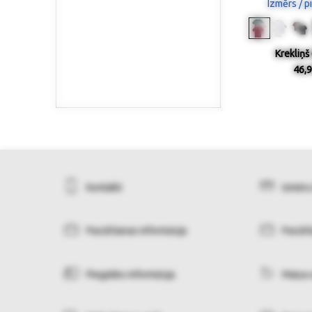
Izmērs / p
Krekliņš 
46,9
Kontakti
Izmēru
Pasūtīšanas informācija
Pasūtī
Piegādes informācija
Maiņa 