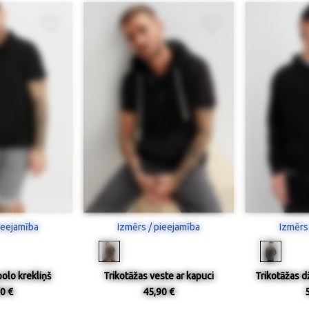
ieejamība
Izmērs / pieejamība
Izmērs
olo krekliņš
Trikotāžas veste ar kapuci
Trikotāžas d
0 €
45,90 €