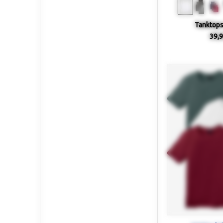
Tanktops 
39,9