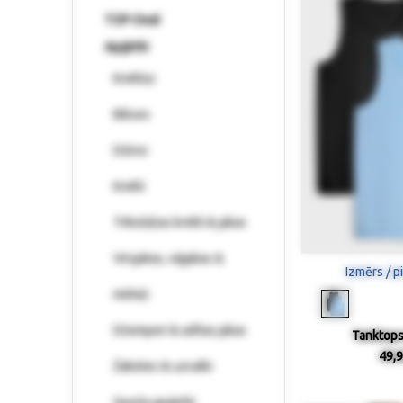
TOP-Deal
Apģērbi
Krekliņi
Bikses
Džinsi
Krekli
Trikotāžas krekli & jakas
Virsjakas, vējjakas &
Izmērs / p
mēteļi
Džemperi & adītas jakas
Tanktops 
49,9
Žaketes & uzvalki
Sporta apģērbi