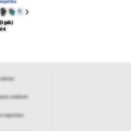
ieejamība
(3 gab.)
0 €
 tabulas
šanas noteikumi
un atgriešana