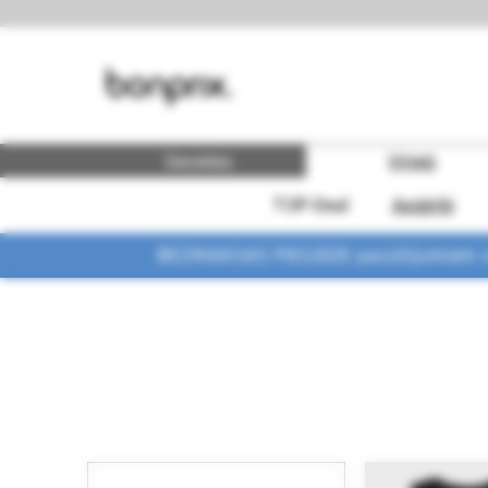
Sievietes
Vīrieši
TOP-Deal
Apģērbi
BEZMAKSAS PIEGĀDE pasūtījumiem vi