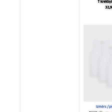
T krekliņš
32,9
Izmērs / p