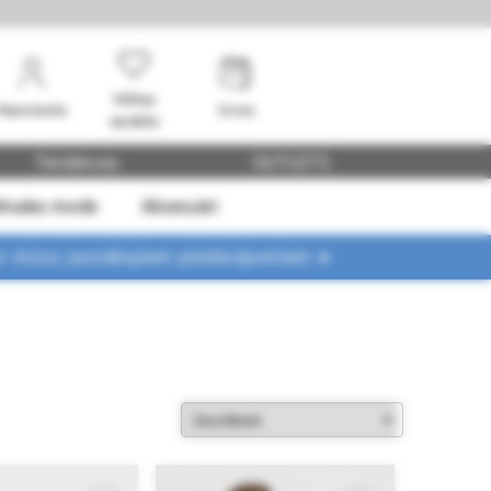
Vēlmju
Mans konts
Grozs
saraksts
Tendences
OUTLETS
dmales mode
Aksesuāri
ar mūsu jaunākajiem piedāvājumiem ➤