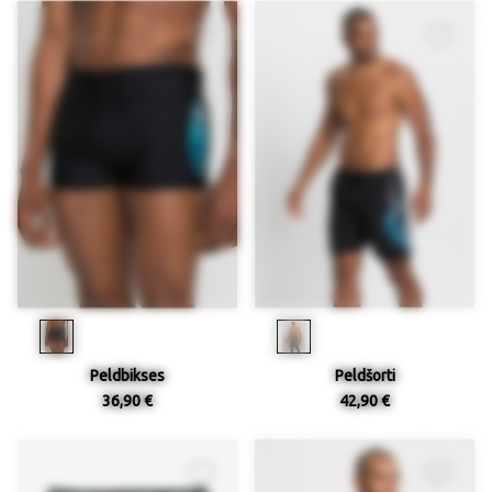
Peldbikses
Peldšorti
36,90 €
42,90 €