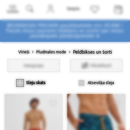
Izvēlne
BEZMAKSAS PIEGĀDE pasūtījumiem virs 29,90€ !
Pasūti mūsu jaunumu biļetenu un uzzini par mūsu
jaunākajiem piedāvājumiem ➤
Peldbikses un šorti
Vīrieši
Pludmales mode
Kategorijas
Filtri/Atlasīt
Sleju skats
Atsevišķa sleja