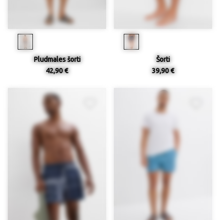
Pludmales šorti
Šorti
42,90 €
39,90 €