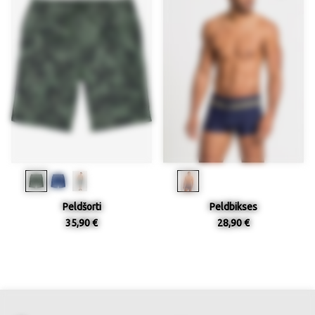
Peldšorti
Peldbikses
35,90 €
28,90 €