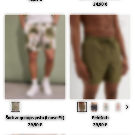
34,90 €
Šorti ar gumijas jostu (Loose Fit)
Peldšorti
29,90 €
29,90 €