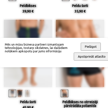
Peldbikses
Peldu šorti
39,90 €
35,90 €
Mēs un mūsu biznesa partneri izmantojam
Pielāgot
tehnoloģijas, tostarp sīkdatnes, lai dažādiem
nolūkiem apkopotu par jums informāciju
Apstiprināt atlasīto
Peldu šorti
Peldbikses no otrreizēji
pārstrādāta poliamīda
45,90 €