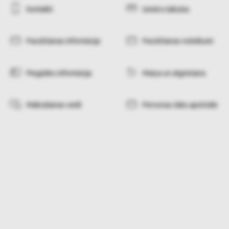
Kontakti
Izmēru tabulas
Pasūtīšanas informācija
Pasūtīšanas noteikumi
Piegādes informācija
Maiņa un atgriešana
Maksāšanas veidi
Personas datu apstrāde