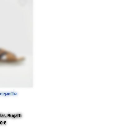
ieejamība
as, Bugatti
0 €