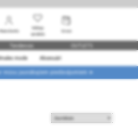
Vēlmju
Mans konts
Grozs
saraksts
Tendences
OUTLETS
dmales mode
Aksesuāri
ar mūsu jaunākajiem piedāvājumiem ➤