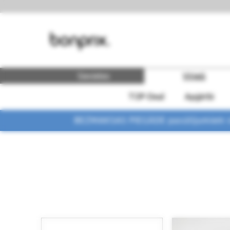
Sievietes
Vīrieši
TOP-Deal
Apģērbi
BEZMAKSAS PIEGĀDE pasūtījumiem vi