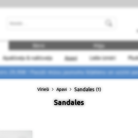
Meklēt
Bērni
Māja
Apakšveļa & naktsveļa
Apavi
Lielie izmēri
Plu
rs 29,90€ !
Pasūti mūsu jaunumu biļetenu un uzzini p
Sandales
Vīrieši
Apavi
(1)
Sandales