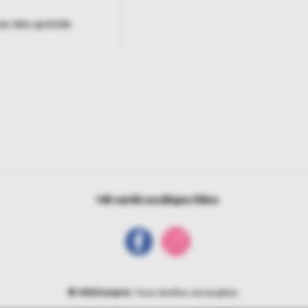
as datu apstrāde
Vēl vairāk sociālajos tīklos
© 2026 bonprix
. Visas tiesības aizsargātas.