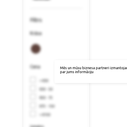
Filtrs
Krāsa
Cena
Mēs un mūsu biznesa partneri izmantoja
par jums informāciju
< €30
€30 - 50
€50 - 75
€75 - 150
> €150
izmērs