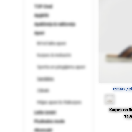
TOP-Deal
Apģērbi
Apakšveļa & naktsveļa
Apavi
Brīvā laika apavi
Kurpes & mokasīni
Sporta un pārgājienu apavi
Sandales
Izmērs / p
Zābaki
Mājas apavi & rītakurpes
Kurpes no ād
Lielie izmēri
72,9
Pludmales mode
Aksesuāri