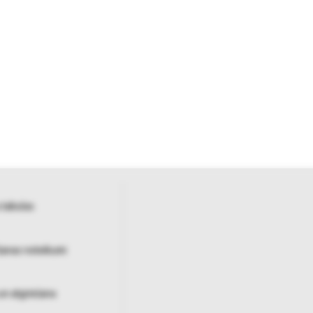
 tabulas
šanas noteikumi
un atgriešana