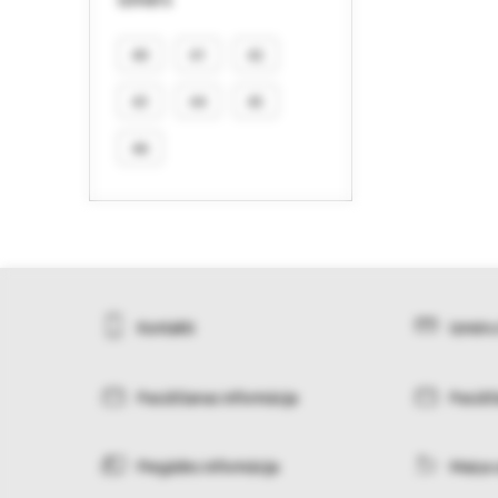
40
41
42
43
44
45
46
Kontakti
Izmēru
Pasūtīšanas informācija
Pasūtī
Piegādes informācija
Maiņa 