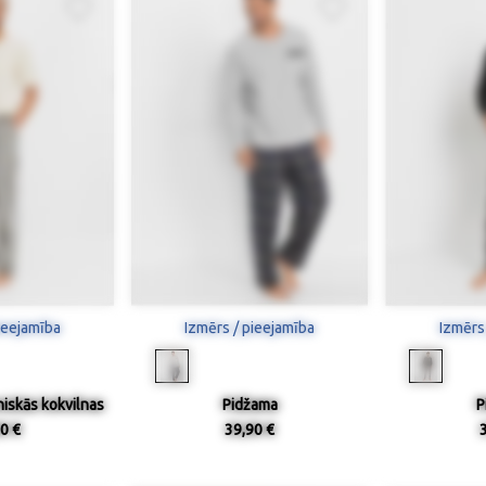
ieejamība
Izmērs / pieejamība
Izmērs
iskās kokvilnas
Pidžama
P
0 €
39,90 €