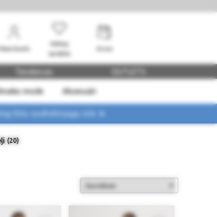
Vēlmju
Mans konts
Grozs
saraksts
Tendences
OUTLETS
dmales mode
Aksesuāri
ing liitu uudiskirjaga siin ➤
ļi
(20)