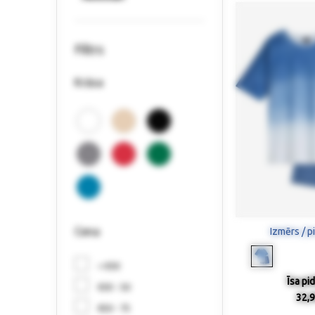
Filtrs
Krāsa
Cena
Izmērs / p
< €30
Īsa pi
€30 - 50
32,9
€50 - 75