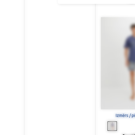
59,9
Izmērs / p