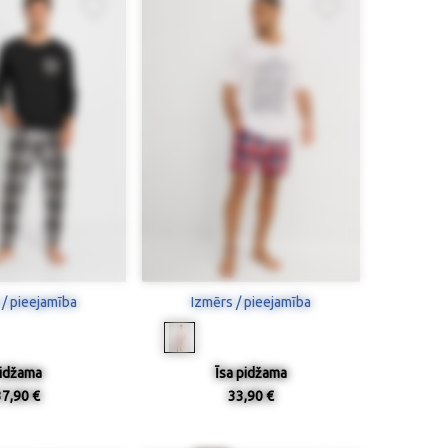
 / pieejamība
Izmērs / pieejamība
idžama
Īsa pidžama
37,90 €
33,90 €