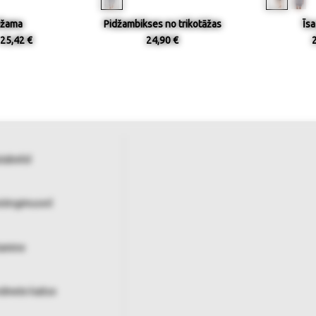
džama
Pidžambikses no trikotāžas
Īs
25,42 €
24,90 €
tabelid
istingimused
tamine
ndmete kaitse