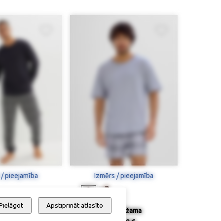
 / pieejamība
Izmērs / pieejamība
Pielāgot
Apstiprināt atlasīto
idžama
Īsā pidžama