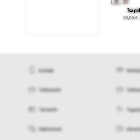
Īsa pi
29,90 €
Kontakt
Mõõdu
Tellimisinfo
Tellim
Tarneinfo
Tagas
Makseviisid
Isikua