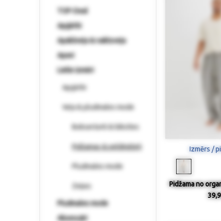
TOP-Deal
Apģērbi
Apakšveļa & naktsveļa
Apavi
Lielie izmēri
Apģērbi
Veļa & pludmales mode
Bokseršorti & biksītes
Pidžamas & peldmēteļi
Izmērs / p
Pludmales mode
Pidžama no organ
Zeķes
39,9
Pludmales mode
Aksesuāri