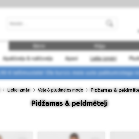
Meklēt
Bērni
Māja
Apakšveļa & naktsveļa
Apavi
Lielie izmēri
Plu
 € tellimustele! Ole kursis meie uute pakkumistega
n
Pidžamas & peldmēte
Lielie izmēri
Veļa & pludmales mode
Pidžamas & peldmēteļi