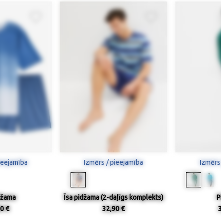
ieejamība
Izmērs / pieejamība
Izmērs
džama
Īsa pidžama (2-daļīgs komplekts)
P
0 €
32,90 €