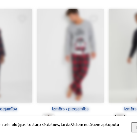
ieejamība
Izmērs / pieejamība
Izmērs
m tehnoloģijas, tostarp sīkdatnes, lai dažādiem nolūkiem apkopotu
ama
Pidžama
P