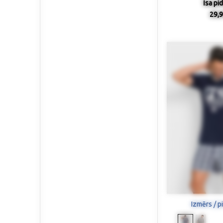
Īsa pi
29,9
Izmērs / p