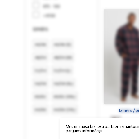
€75 - 150
> €150
izmērs
44/46
44/46 (S)
48/50
48/50 (M)
52/54
52/54 (L)
56/58
56/58 (XL)
60/62
60/62 (XXL)
64/66
64/66 (3XL)
Izmērs / p
Mēs un mūsu biznesa partneri izmantoja
par jums informāciju
Pidž