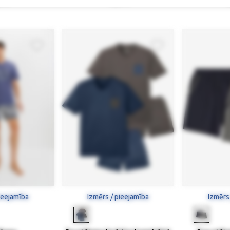
0 €
47,90 €
ieejamība
Izmērs / pieejamība
Izmērs