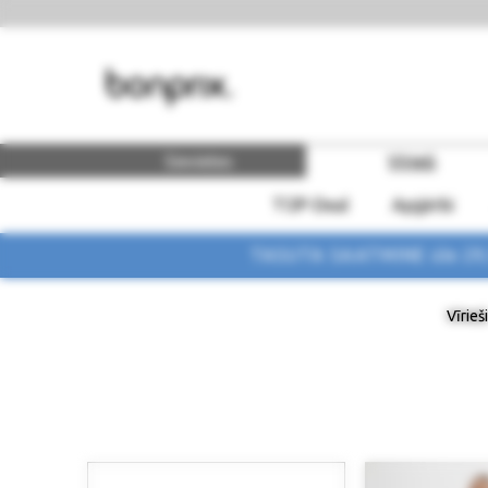
Sievietes
Vīrieši
TOP-Deal
Apģērbi
TASUTA SAATMINE üle 29,90
Vīrieši