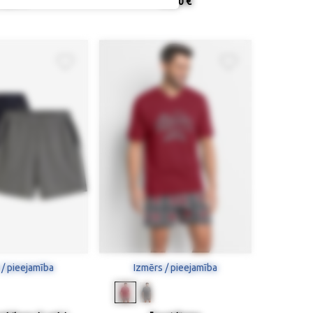
39,90 €
29,90 €
 / pieejamība
Izmērs / pieejamība