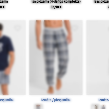
džama
Īsa pidžama (4-daļīgs komplekts)
Īsas pidža
0 €
52,90 €
ieejamība
Izmērs / pieejamība
Izmērs