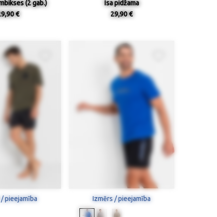
mbikses (2 gab.)
Īsa pidžama
29,90 €
29,90 €
 / pieejamība
Izmērs / pieejamība