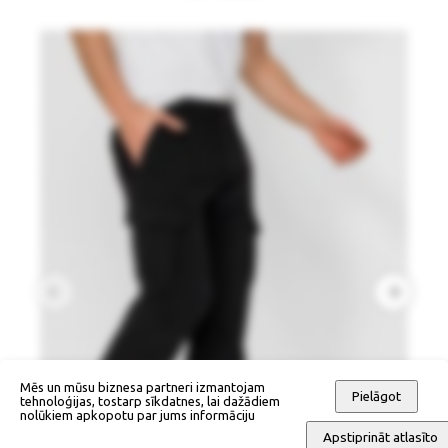
Mēs un mūsu biznesa partneri izmantojam
Pielāgot
tehnoloģijas, tostarp sīkdatnes, lai dažādiem
nolūkiem apkopotu par jums informāciju
Apstiprināt atlasīto