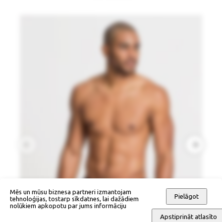
Mēs un mūsu biznesa partneri izmantojam
Pielāgot
tehnoloģijas, tostarp sīkdatnes, lai dažādiem
nolūkiem apkopotu par jums informāciju
Apstiprināt atlasīto