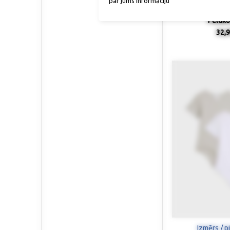
par jums informāciju
Peldko
32,9
Izmērs / p