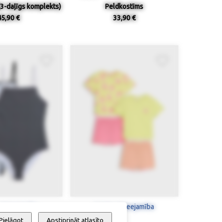
 (3-daļīgs komplekts)
Peldkostīms
45,90 €
33,90 €
 / pieejamība
Izmērs / pieejamība
Pielāgot
Apstiprināt atlasīto