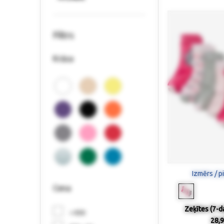
Filtrs
Krāsa
Izmērs / p
Cena
Zeķītes (7-da
< €30
28,9