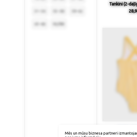
Tankini (2-daļ
28,9
31-34
35-38
39-42
43-46
92/98
Izmērs / p
Mēs un mūsu biznesa partneri izmantoja