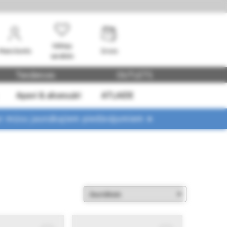
Vēlmju
Mans konts
Grozs
saraksts
Tendences
OUTLETS
Apavi & aksesuāri
ATLAIDE
ar mūsu jaunākajiem piedāvājumiem ➤