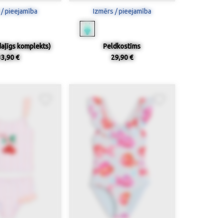
 / pieejamība
Izmērs / pieejamība
daļīgs komplekts)
Peldkostīms
33,90 €
29,90 €