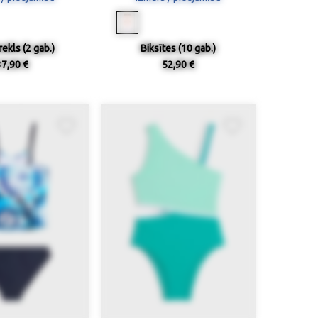
ekls (2 gab.)
Biksītes (10 gab.)
37,90 €
52,90 €