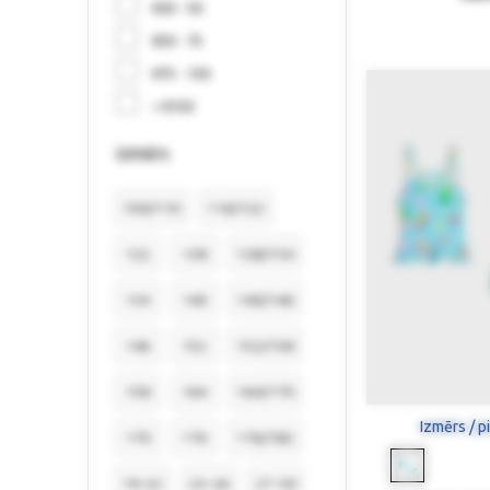
€30 - 50
€50 - 75
€75 - 150
> €150
izmērs
104/110
116/122
122
128
128/134
134
140
140/146
146
152
152/158
158
164
164/170
Izmērs / p
170
176
176/182
19-22
23-26
27-30