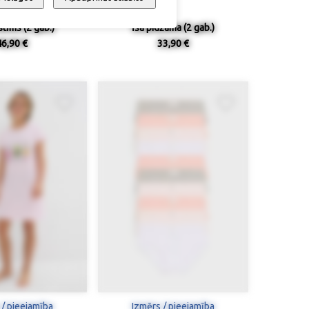
tīms (2 gab.)
Īsa pidžama (2 gab.)
46,90 €
33,90 €
 / pieejamība
Izmērs / pieejamība