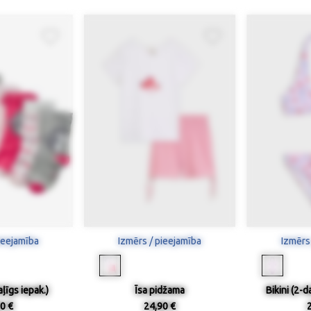
ieejamība
Izmērs / pieejamība
Izmērs
ļīgs iepak.)
Īsa pidžama
Bikini (2-
0 €
24,90 €