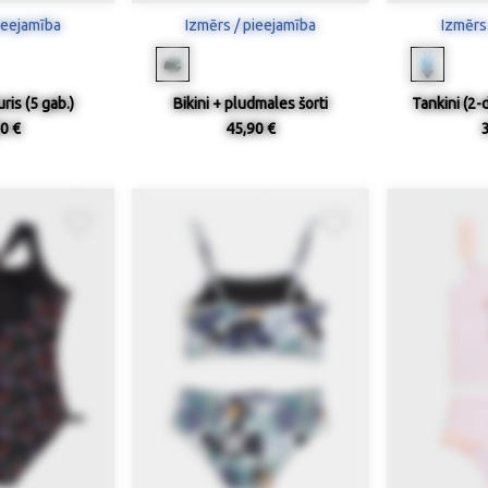
ieejamība
Izmērs / pieejamība
Izmērs
ris (5 gab.)
Bikini + pludmales šorti
Tankini (2-
0 €
45,90 €