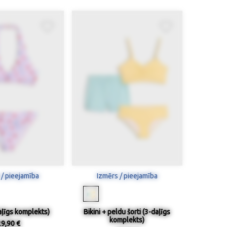
 / pieejamība
Izmērs / pieejamība
daļīgs komplekts)
Bikini + peldu šorti (3-daļīgs
komplekts)
29,90 €