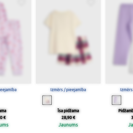
ieejamība
Izmērs / pieejamība
Izmērs
ama
Īsa pidžama
Pidžamb
0 €
28,90 €
nums
Jaunums
J