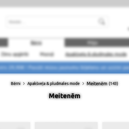
Meklēt
Bērni
Māja
Zēnu apģērbi
Mazuļi
Apakšveļa & pludmales mode
rs 29,90€ !
Pasūti mūsu jaunumu biļetenu un uzzini p
Meitenēm
Bērni
Apakšveļa & pludmales mode
(143)
Meitenēm