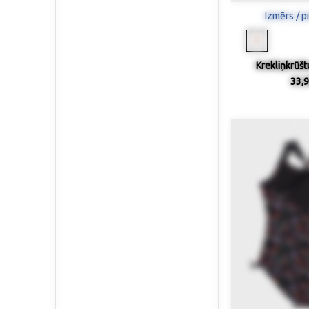
Izmērs / p
Krekliņkrūštu
33,9