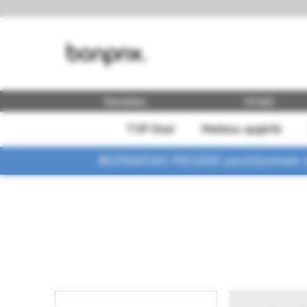
Sievietes
Vīrieši
TOP-Deal
Meiteņu apģērbi
BEZMAKSAS PIEGĀDE pasūtījumiem vi