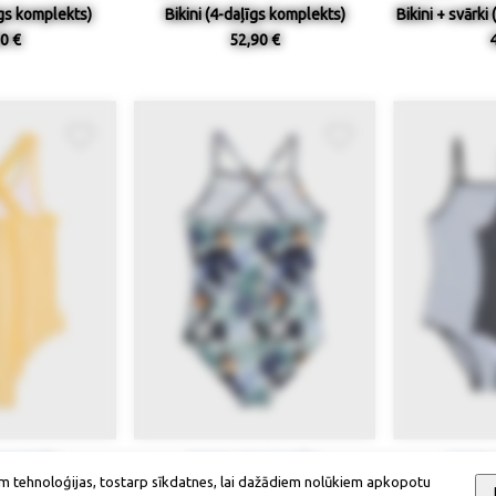
īgs komplekts)
Bikini (4-daļīgs komplekts)
Bikini + svārki
0 €
52,90 €
ieejamība
Izmērs / pieejamība
Izmērs
m tehnoloģijas, tostarp sīkdatnes, lai dažādiem nolūkiem apkopotu