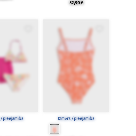
52,90 €
 / pieejamība
Izmērs / pieejamība