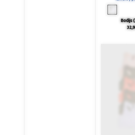
Bodijs (
32,9