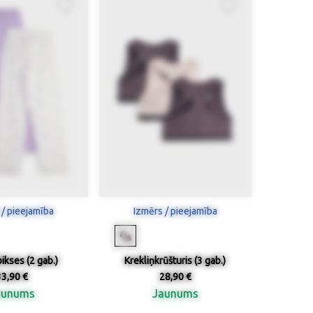
 / pieejamība
Izmērs / pieejamība
ikses (2 gab.)
Krekliņkrūšturis (3 gab.)
33,90 €
28,90 €
aunums
Jaunums