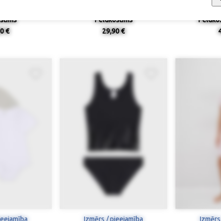
stīms
Peldkostīms
Peldkos
0 €
29,90 €
ieejamība
Izmērs / pieejamība
Izmērs