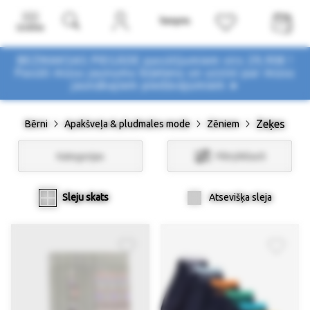
Izvēlne
BEZMAKSAS PIEGĀDE pasūtījumiem virs 29,90€ !
Pasūti mūsu jaunumu biļetenu un uzzini par mūsu
jaunākajiem piedāvājumiem ➤
Zeķes
Bērni
Apakšveļa & pludmales mode
Zēniem
Kategorijas
Filtri/Atlasīt
Sleju skats
Atsevišķa sleja