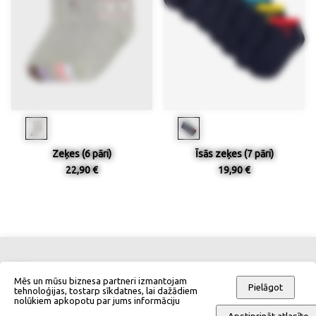
Zeķes (6 pāri)
Īsās zeķes (7 pāri)
22,90 €
19,90 €
Kontakti
Izmēru tabulas
Mēs un mūsu biznesa partneri izmantojam
Pielāgot
tehnoloģijas, tostarp sīkdatnes, lai dažādiem
nolūkiem apkopotu par jums informāciju