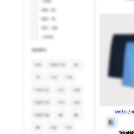
< €30
€30 - 50
€50 - 75
€75 - 150
> €150
izmērs
104
104/110
62
74
110
116
116/122
122
128
128/134
134
140
Izmērs / p
140/146
80
86
98
146
152
Trikotāž