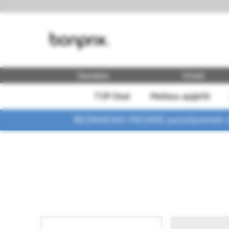
Sievietes
Vīrieši
TOP-Deal
Meiteņu apģērbi
BEZMAKSAS PIEGĀDE pasūtījumiem vi