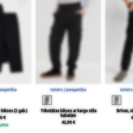
ieejamība
Izmērs / pieejamība
Izmērs
 bikses (2 gab.)
Trikotāžas bikses ar kargo stila
Brīvas, s
kabatām
0 €
42,90 €
nums