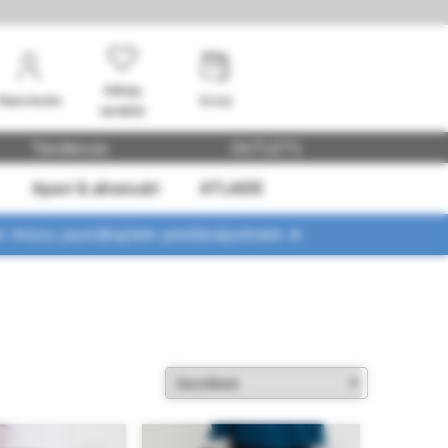
Vēlmju
Mans konts
Grozs
saraksts
Tendences
OUTLETS
Apavi & aksesuāri
ATLAIDE
ar mūsu jaunākajiem piedāvājumiem ➤