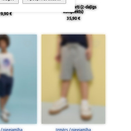
s šorti (3 gab.)
T krekliņš + šorti (2-daļīgs
komplekts)
39,90 €
35,90 €
 / pieejamība
Izmērs / pieejamība