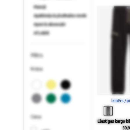
Mazuļi
Apakšveļa & pludmales mode
Apavi & aksesuāri
ATLAIDE
Filtrs
Krāsa
Izmērs / p
Cena
Elastīgas kargo bi
59,9