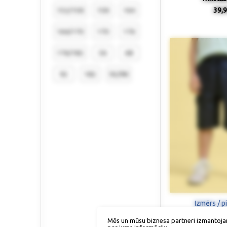
39,9
152/158
158
164
164/170
170
176
176/182
56
68
92
182
92/98
Izmērs / p
Mēs un mūsu biznesa partneri izmantoja