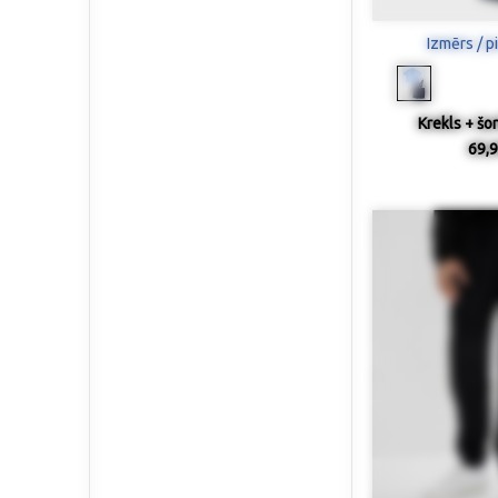
Izmērs / p
Krekls + šor
69,9