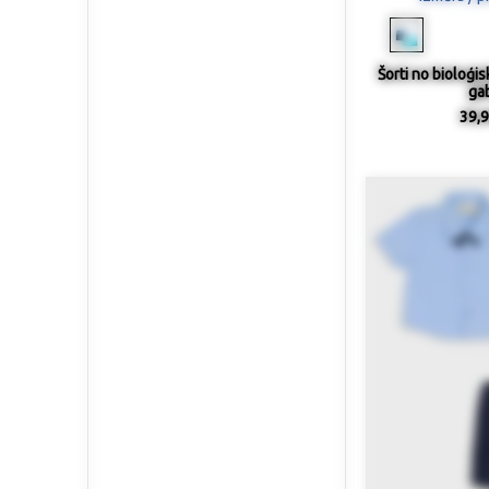
Šorti no bioloģis
gab
39,9