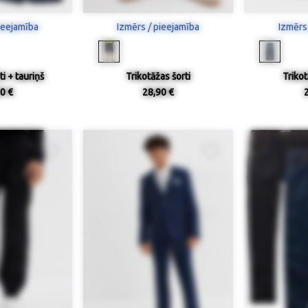
ieejamība
Izmērs / pieejamība
Izmērs
ti + tauriņš
Trikotāžas šorti
Triko
0 €
28,90 €