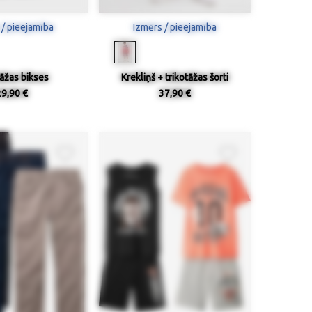
 / pieejamība
Izmērs / pieejamība
tāžas bikses
Krekliņš + trikotāžas šorti
29,90 €
37,90 €