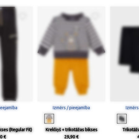
ieejamība
Izmērs / pieejamība
Izmērs
kses (Regular Fit)
Krekliņš + trikotāžas bikses
Trikotāža
0 €
29,90 €