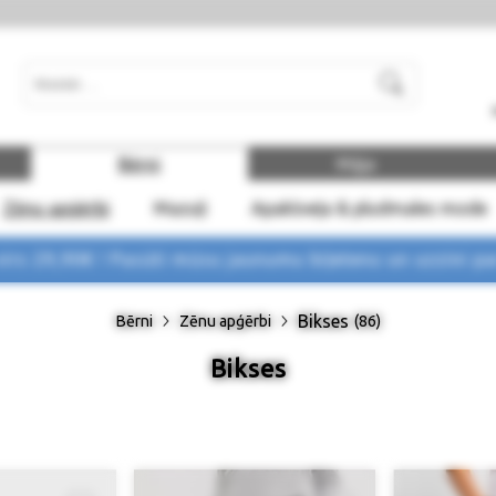
Meklēt
Bērni
Māja
Zēnu apģērbi
Mazuļi
Apakšveļa & pludmales mode
rs 29,90€ !
Pasūti mūsu jaunumu biļetenu un uzzini p
Bikses
Bērni
Zēnu apģērbi
(86)
Bikses