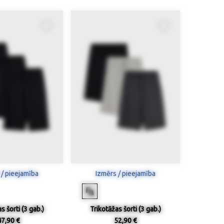
 / pieejamība
Izmērs / pieejamība
s šorti (3 gab.)
Trikotāžas šorti (3 gab.)
47,90 €
52,90 €