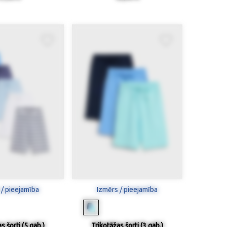
 / pieejamība
Izmērs / pieejamība
s šorti (5 gab.)
Trikotāžas šorti (3 gab.)