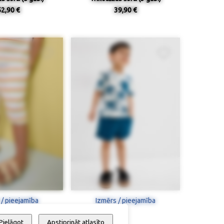
52,90 €
39,90 €
 / pieejamība
Izmērs / pieejamība
Pielāgot
Apstiprināt atlasīto