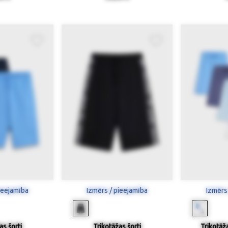
ieejamība
Izmērs / pieejamība
Izmērs
as šorti
Trikotāžas šorti
Trikotāža