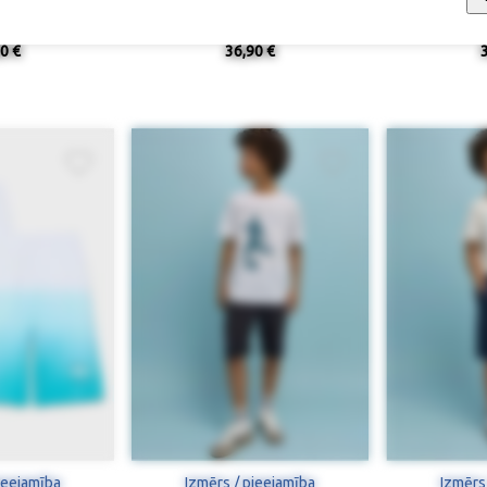
ar kargo kabatām
Trikotāžas bikses
Trikotāža
0 €
36,90 €
ieejamība
Izmērs / pieejamība
Izmērs