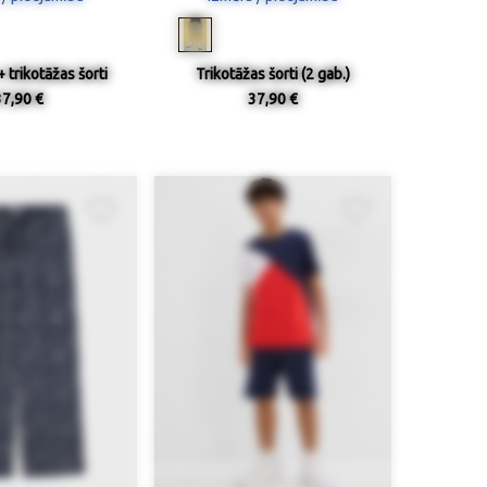
+ trikotāžas šorti
Trikotāžas šorti (2 gab.)
37,90 €
37,90 €