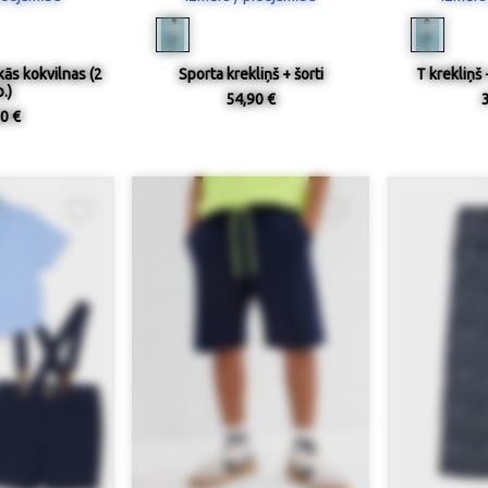
kās kokvilnas (2
Sporta krekliņš + šorti
T krekliņš 
.)
54,90 €
0 €