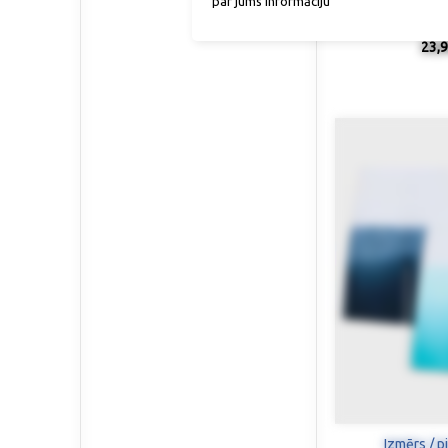
par jums informāciju
Trikotāžas šorti 
23,9
Izmērs / p