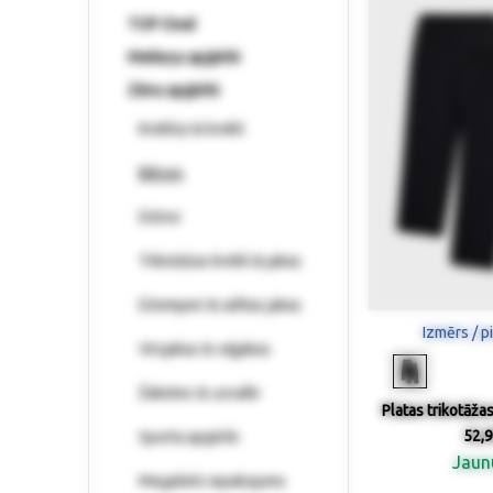
TOP-Deal
Meiteņu apģērbi
Zēnu apģērbi
Krekliņi & krekli
Bikses
Džinsi
Trikotāžas krekli & jakas
Džemperi & adītas jakas
Izmērs / p
Virsjakas & vējjakas
Žaketes & uzvalki
Platas trikotāžas
52,9
Sporta apģērbi
Jau
Megaliels iepakojums