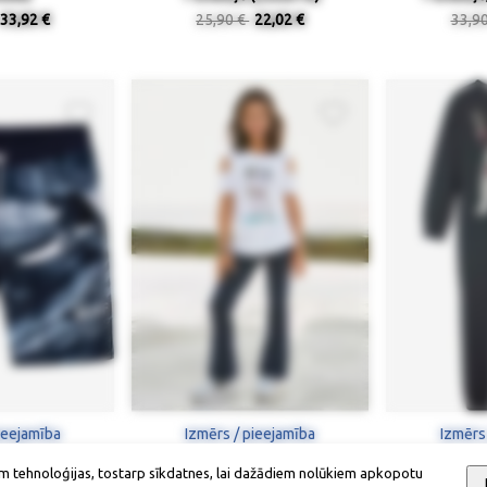
33,92 €
25,90 €
22,02 €
33,9
ieejamība
Izmērs / pieejamība
Izmērs
m tehnoloģijas, tostarp sīkdatnes, lai dažādiem nolūkiem apkopotu