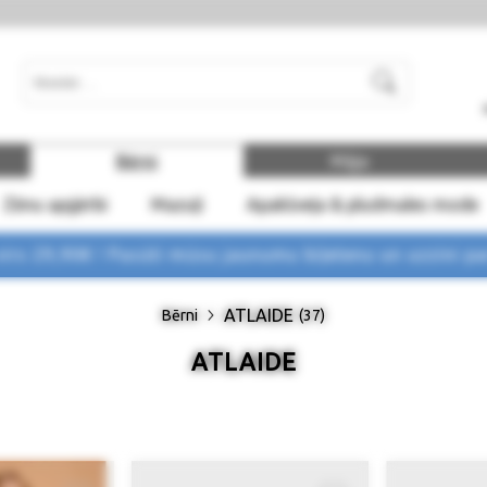
Meklēt
Bērni
Māja
Zēnu apģērbi
Mazuļi
Apakšveļa & pludmales mode
rs 29,90€ !
Pasūti mūsu jaunumu biļetenu un uzzini p
ATLAIDE
Bērni
(37)
ATLAIDE