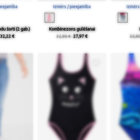
ieejamība
Izmērs / pieejamība
Izmērs
u šorti (2 gab.)
Kombinezons gulēšanai
32,22 €
32,90 €
27,97 €
55,9