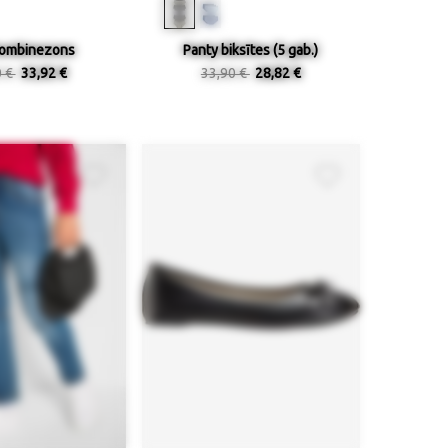
kombinezons
Panty biksītes (5 gab.)
0 €
33,92 €
33,90 €
28,82 €