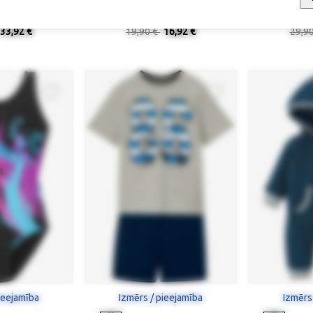
orti
Jazz formas bikses
Kombinez
33,92 €
19,90 €
16,92 €
29,9
ieejamība
Izmērs / pieejamība
Izmērs