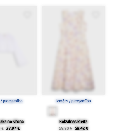
 / pieejamība
Izmērs / pieejamība
jaka no šifona
Kokvilnas kleita
0 €
27,97 €
69,90 €
59,42 €