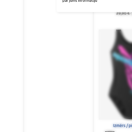
par jums informāciju
Peldš
39,90 €
Izmērs / p