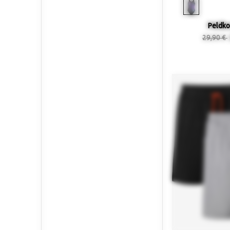
Peldko
29,90 €