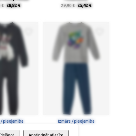
0 €
28,82 €
29,90 €
25,42 €
 / pieejamība
Izmērs / pieejamība
Pielāgot
Apstiprināt atlasīto