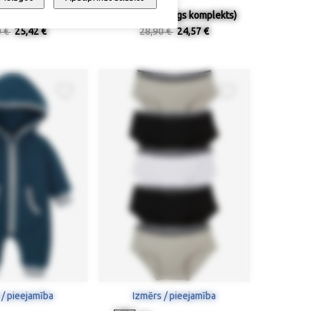
ons gulēšanai
Pidžama (2-daļīgs komplekts)
0 €
25,42 €
28,90 €
24,57 €
 / pieejamība
Izmērs / pieejamība