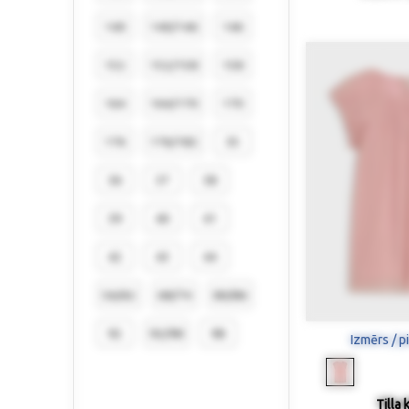
140
140/146
146
152
152/158
158
164
164/170
170
176
176/182
35
36
37
38
39
40
41
42
43
44
56/62
68/74
80/86
92
92/98
98
Izmērs / p
Tilla 