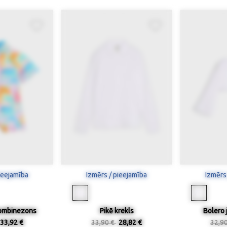
ieejamība
Izmērs / pieejamība
Izmērs
ombinezons
Pikē krekls
Bolero 
33,92 €
33,90 €
28,82 €
32,9