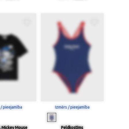
 / pieejamība
Izmērs / pieejamība
š, Mickey Mouse
Peldkostīms