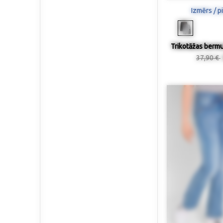
Izmērs / p
Trikotāžas bermud
37,90 €