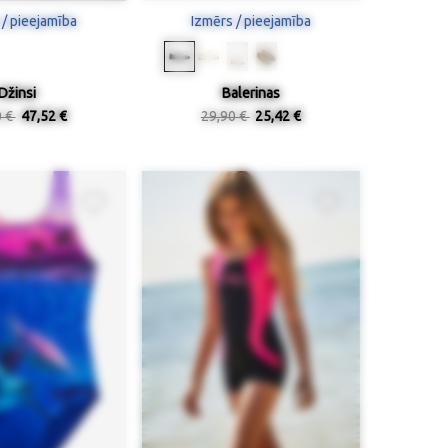
 / pieejamība
Izmērs / pieejamība
Džinsi
Balerinas
0 €
47,52 €
29,90 €
25,42 €