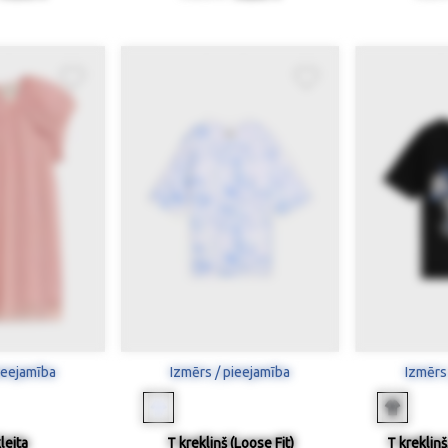
ieejamība
Izmērs / pieejamība
Izmērs
kleita
T krekliņš (Loose Fit)
T krekliņ