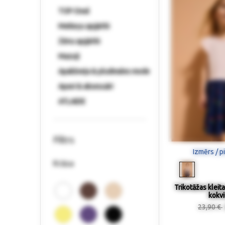
TOP-Deal
Meiteņu apģērbi
Zēnu apģērbi
Mazuļi
Apakšveļa & pludmales mode
Apavi & aksesuāri
ATLAIDE
Filtrs
Izmērs / p
Krāsa
Trikotāžas kleit
kokvi
23,90 €