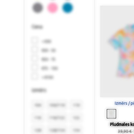
Cena
< €30
€30 - 50
€50 - 75
€75 - 150
> €150
izmērs
Izmērs / p
104
104/110
110
116
116/122
122
Pludmales k
128
128/134
134
39,90 €