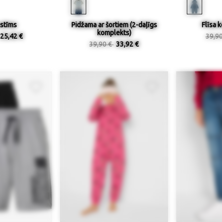
stīms
Pidžama ar šortiem (2-daļīgs
Flīsa 
komplekts)
25,42 €
39,9
39,90 €
33,92 €