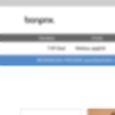
Sievietes
Vīrieši
TOP-Deal
Meiteņu apģērbi
BEZMAKSAS PIEGĀDE pasūtījumiem vi