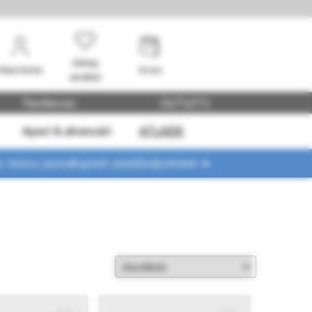
Vēlmju
Mans konts
Grozs
saraksts
Tendences
OUTLETS
Apavi & aksesuāri
ATLAIDE
ar mūsu jaunākajiem piedāvājumiem ➤