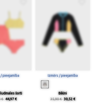
 / pieejamība
Izmērs / pieejamība
pludmales šorti
Bikini
0 €
44,97 €
35,90 €
30,52 €