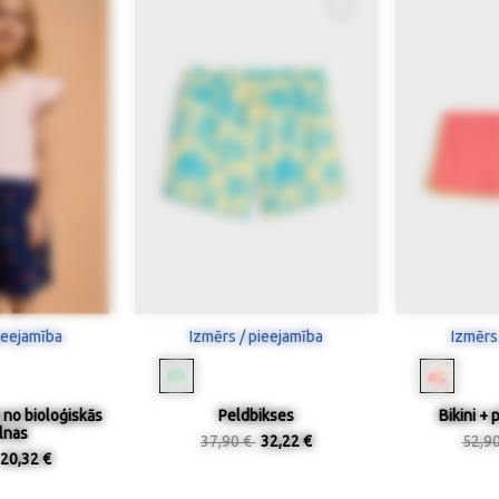
ieejamība
Izmērs / pieejamība
Izmērs
a no bioloģiskās
Peldbikses
Bikini + 
lnas
37,90 €
32,22 €
52,9
20,32 €