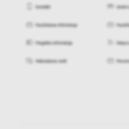
Kontakti
Izmēru
Pasūtīšanas informācija
Pasūtī
Piegādes informācija
Maiņa 
Maksāšanas veidi
Person