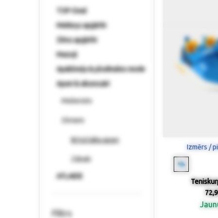
TOP-Deal
Meiteņu apģērbi
Zēnu apģērbi
Mazuļi
Apakšveļa & pludmales mode
Apavi & aksesuāri
Meitenēm
Zēniem
Brīvā laika apavi
Izmērs / p
Zābaki
ATLAIDE
Teniskurp
72,9
Jau
Filtrs