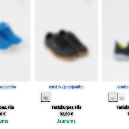
ieejamība
Izmērs / pieejamība
Izmērs
es, Fila
Teniskurpes, Fila
Tenisk
0 €
92,90 €
nums
Jaunums