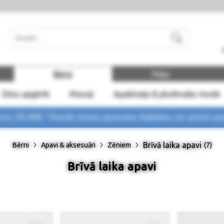
Meklēt
Bērni
Māja
Zēnu apģērbi
Mazuļi
Apakšveļa & pludmales mode
rs 29,90€ !
Pasūti mūsu jaunumu biļetenu un uzzini p
Brīvā laika apavi
Bērni
Apavi & aksesuāri
Zēniem
(7)
Brīvā laika apavi