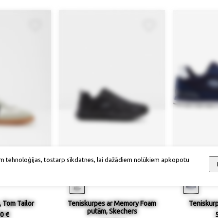
m tehnoloģijas, tostarp sīkdatnes, lai dažādiem nolūkiem apkopotu
ieejamība
Izmērs / pieejamība
Izmērs
 Tom Tailor
Teniskurpes ar Memory Foam
Teniskurp
putām, Skechers
0 €