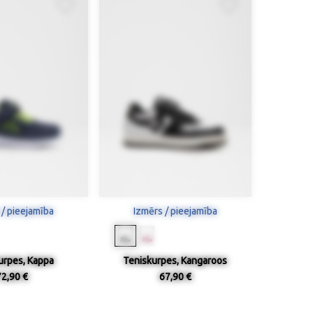
 / pieejamība
Izmērs / pieejamība
urpes, Kappa
Teniskurpes, Kangaroos
72,90 €
67,90 €