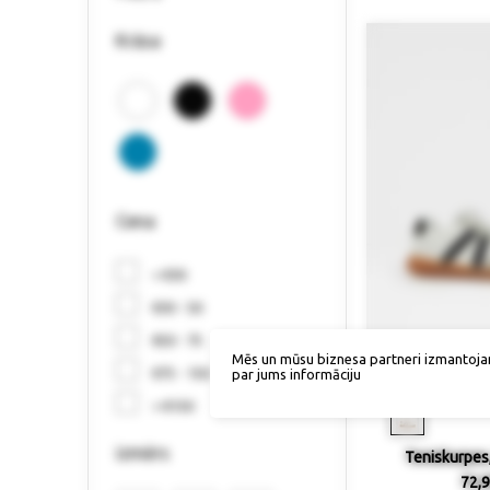
Krāsa
Cena
< €30
€30 - 50
€50 - 75
Mēs un mūsu biznesa partneri izmantoja
€75 - 150
par jums informāciju
Izmērs / p
> €150
izmērs
Teniskurpes,
72,9