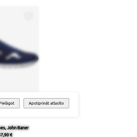
Pielāgot
Apstiprināt atlasīto
 / pieejamība
es, John Baner
57,90 €