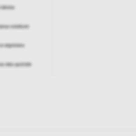
 tabulas
šanas noteikumi
un atgriešana
as datu apstrāde