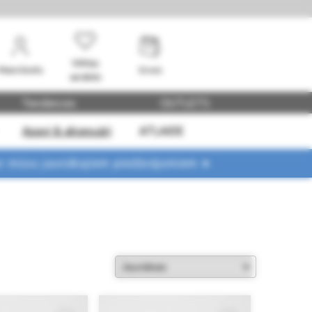
Vēlmju
Mans konts
Grozs
saraksts
Tendences
OUTLETS
Apavi & aksesuāri
ATLAIDE
ar mūsu jaunākajiem piedāvājumiem ➤