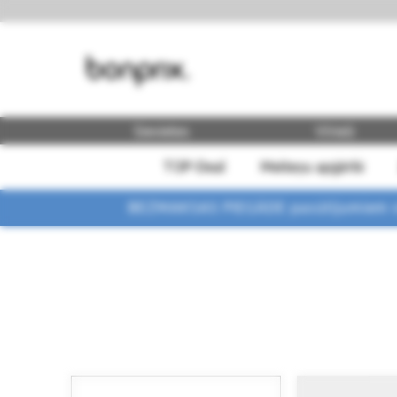
Sievietes
Vīrieši
TOP-Deal
Meiteņu apģērbi
BEZMAKSAS PIEGĀDE pasūtījumiem vi