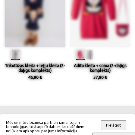
Trikotāžas kleita + leļļu kleita (2-
Adīta kleita + soma (2-daļīgs
daļīgs komplekts)
komplekts)
45,90 €
57,90 €
Kontakti
Izmēru tabulas
Mēs un mūsu biznesa partneri izmantojam
Pielāgot
tehnoloģijas, tostarp sīkdatnes, lai dažādiem
nolūkiem apkopotu par jums informāciju