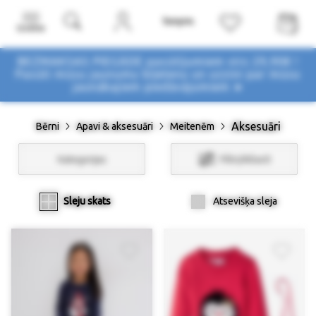
Izvēlne
BEZMAKSAS PIEGĀDE pasūtījumiem virs 29,90€ !
Pasūti mūsu jaunumu biļetenu un uzzini par mūsu
jaunākajiem piedāvājumiem ➤
Aksesuāri
Bērni
Apavi & aksesuāri
Meitenēm
Kategorijas
Filtri/Atlasīt
Sleju skats
Atsevišķa sleja