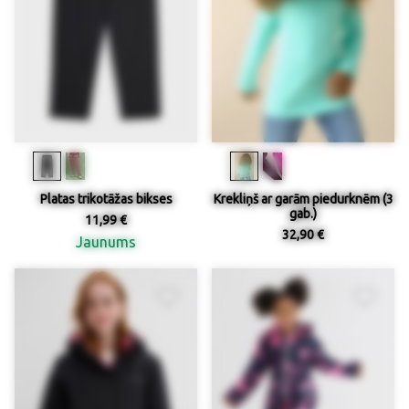
Platas trikotāžas bikses
Krekliņš ar garām piedurknēm (3
gab.)
11,99 €
32,90 €
Jaunums