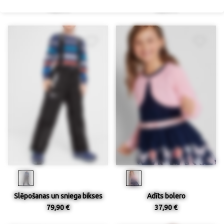
44,90 €
52,90 €
Slēpošanas un sniega bikses
Adīts bolero
79,90 €
37,90 €