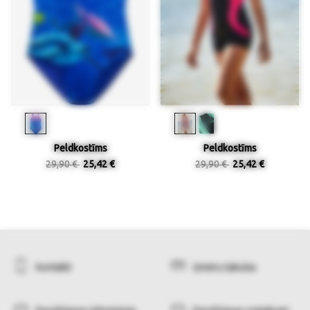
Peldkostīms
Peldkostīms
29,90 €
25,42 €
29,90 €
25,42 €
Kontakti
Izmēru tabulas