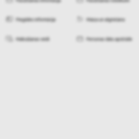
Pasūtīšanas informācija
Pasūtīšanas noteikumi
Piegādes informācija
Maiņa un atgriešana
Maksāšanas veidi
Personas datu apstrāde