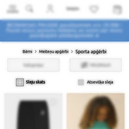
Izvēlne
BEZMAKSAS PIEGĀDE pasūtījumiem virs 29,90€ !
Pasūti mūsu jaunumu biļetenu un uzzini par mūsu
jaunākajiem piedāvājumiem ➤
Sporta apģērbi
Bērni
Meiteņu apģērbi
Kategorijas
Filtri/Atlasīt
Sleju skats
Atsevišķa sleja