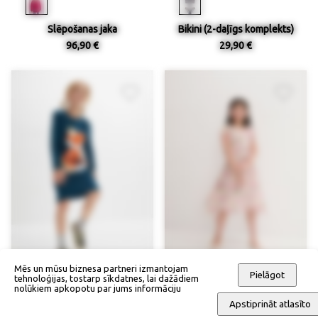
Slēpošanas jaka
Bikini (2-daļīgs komplekts)
96,90 €
29,90 €
Mēs un mūsu biznesa partneri izmantojam
Pielāgot
tehnoloģijas, tostarp sīkdatnes, lai dažādiem
nolūkiem apkopotu par jums informāciju
Apstiprināt atlasīto
Adīta kleita
Svētku kleita