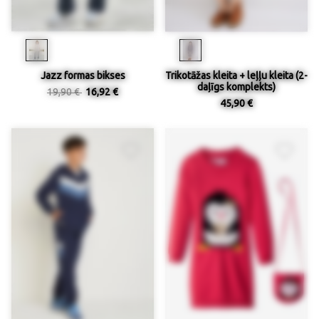
Jazz formas bikses
Trikotāžas kleita + leļļu kleita (2-
daļīgs komplekts)
19,90 €
16,92 €
45,90 €