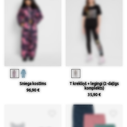
Sniega kostīms
T krekliņš + legingi (2-daļīgs
komplekts)
96,90 €
35,90 €