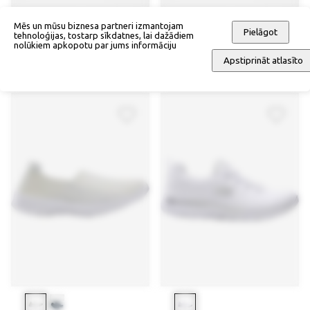
Mēs un mūsu biznesa partneri izmantojam
Pielāgot
tehnoloģijas, tostarp sīkdatnes, lai dažādiem
nolūkiem apkopotu par jums informāciju
Teniskurpes, Tom Tailor
Teniskurpes, Tom Tailor
Apstiprināt atlasīto
72,90 €
72,90 €