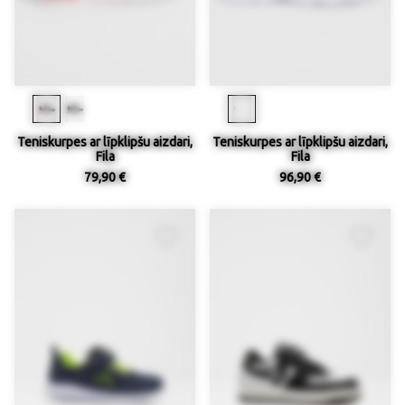
Teniskurpes ar līpklipšu aizdari,
Teniskurpes ar līpklipšu aizdari,
Fila
Fila
79,90 €
96,90 €