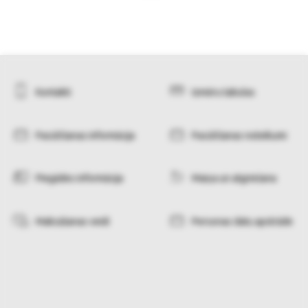
Kontakti
Izmēru tabulas
Pasūtīšanas informācija
Pasūtīšanas noteikumi
Piegādes informācija
Maiņa un atgriešana
Maksāšanas veidi
Personas datu apstrāde