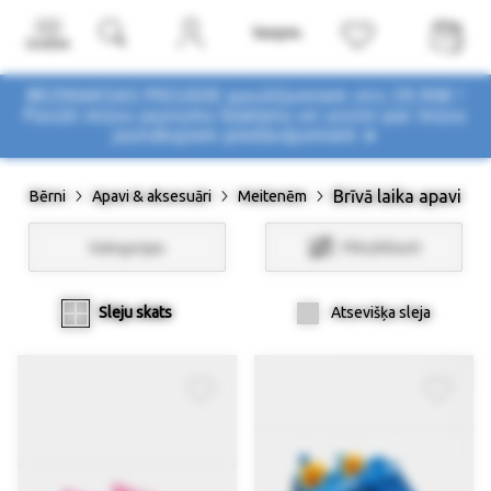
Izvēlne
BEZMAKSAS PIEGĀDE pasūtījumiem virs 29,90€ !
Pasūti mūsu jaunumu biļetenu un uzzini par mūsu
jaunākajiem piedāvājumiem ➤
Brīvā laika apavi
Bērni
Apavi & aksesuāri
Meitenēm
Kategorijas
Filtri/Atlasīt
Sleju skats
Atsevišķa sleja