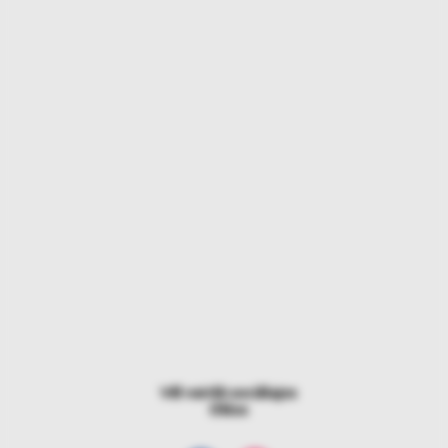
Vēl vairāk sociālajos
tīklos