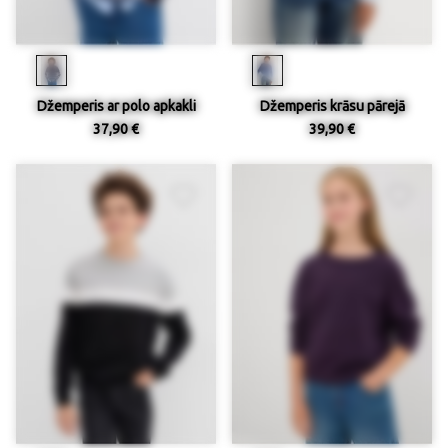
Džemperis ar polo apkakli
Džemperis krāsu pārejā
37,90 €
39,90 €