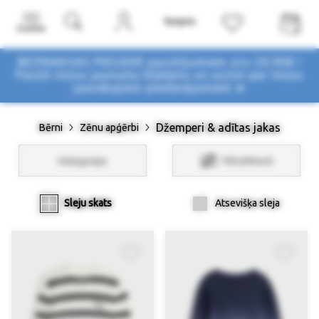
Izvēlne
BEZMAKSAS PIEGĀDE pasūtījumiem virs 29,90€ !
Pasūti mūsu jaunumu biļetenu un uzzini par mūsu
jaunākajiem piedāvājumiem ➤
Džemperi & adītas jakas
Bērni
Zēnu apģērbi
Kategorijas
Filtri/Atlasīt
Sleju skats
Atsevišķa sleja