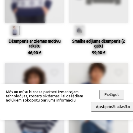
Džemperis ar ziemas motīvu
Smalka adījuma džemperis (2
rakstu
gab.)
46,90 €
59,90 €
Mēs un mūsu biznesa partneri izmantojam
Pielāgot
tehnoloģijas, tostarp sīkdatnes, lai dažādiem
nolūkiem apkopotu par jums informāciju
Apstiprināt atlasīto