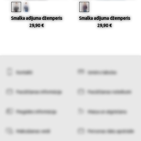
Smalka adījuma džemperis
Smalka adījuma džemperis
29,90 €
29,90 €
Kontakti
Izmēru tabulas
Pasūtīšanas informācija
Pasūtīšanas noteikumi
Piegādes informācija
Maiņa un atgriešana
Maksāšanas veidi
Personas datu apstrāde