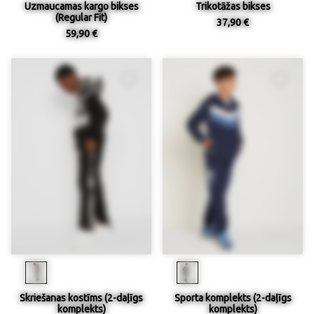
Uzmaucamas kargo bikses
Trikotāžas bikses
(Regular Fit)
37,90 €
59,90 €
Skriešanas kostīms (2-daļīgs
Sporta komplekts (2-daļīgs
komplekts)
komplekts)