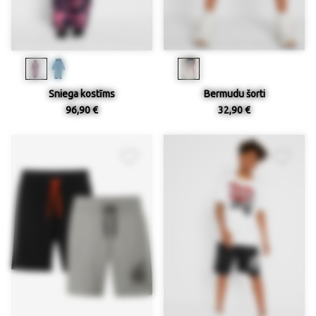
Sniega kostīms
Bermudu šorti
96,90 €
32,90 €