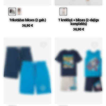
Trikotāžas bikses (2 gab.)
T krekliņš + bikses (2-daļīgs
komplekts)
36,90 €
36,90 €