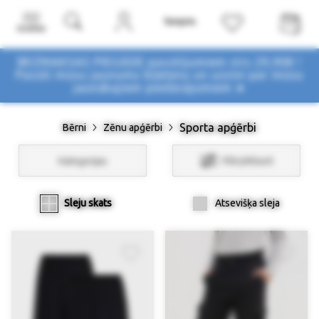
Izvēlne
BEZMAKSAS PIEGĀDE pasūtījumiem virs 29,90€ !
Pasūti mūsu jaunumu biļetenu un uzzini par mūsu
jaunākajiem piedāvājumiem ➤
Sporta apģērbi
Bērni
Zēnu apģērbi
Kategorijas
Filtri/Atlasīt
Sleju skats
Atsevišķa sleja