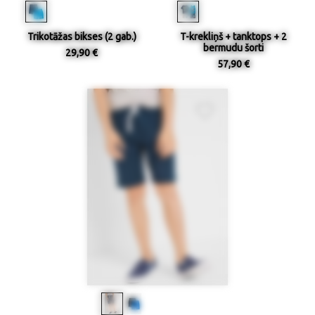
Trikotāžas bikses (2 gab.)
T-krekliņš + tanktops + 2
bermudu šorti
29,90 €
57,90 €