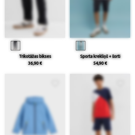
Trikotāžas bikses
Sporta krekliņš + šorti
36,90 €
54,90 €