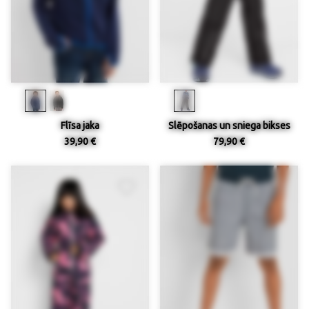
Flīsa jaka
Slēpošanas un sniega bikses
39,90 €
79,90 €