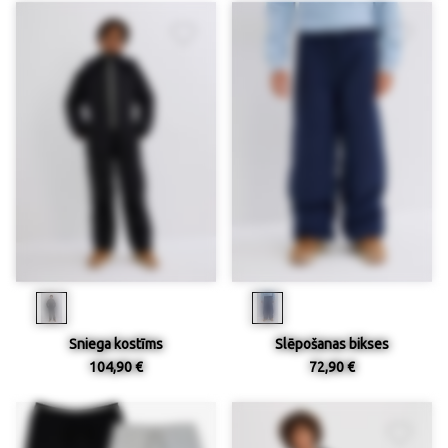
Sniega kostīms
Slēpošanas bikses
104,90 €
72,90 €