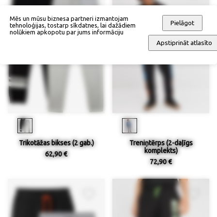
Mēs un mūsu biznesa partneri izmantojam
Pielāgot
tehnoloģijas, tostarp sīkdatnes, lai dažādiem
nolūkiem apkopotu par jums informāciju
Apstiprināt atlasīto
Trikotāžas bikses (2 gab.)
Treniņtērps (2-daļīgs
komplekts)
62,90 €
72,90 €