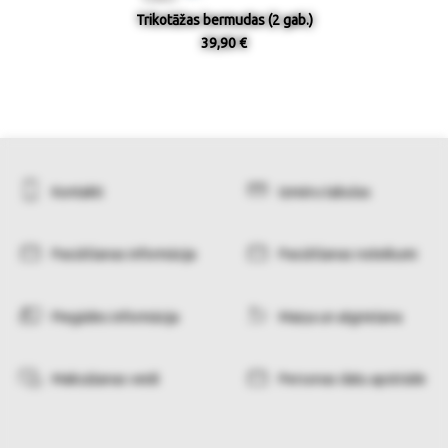
Trikotāžas bermudas (2 gab.)
39,90 €
Kontakti
Izmēru tabulas
Pasūtīšanas informācija
Pasūtīšanas noteikumi
Piegādes informācija
Maiņa un atgriešana
Maksāšanas veidi
Personas datu apstrāde