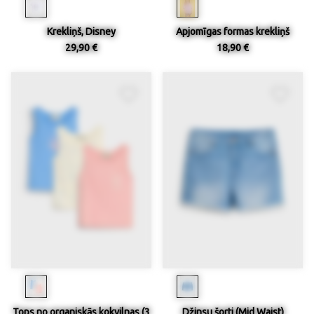
Krekliņš, Disney
Apjomīgas formas krekliņš
29,90 €
18,90 €
Tops no organiskās kokvilnas (3
Džinsu šorti (Mid Waist)