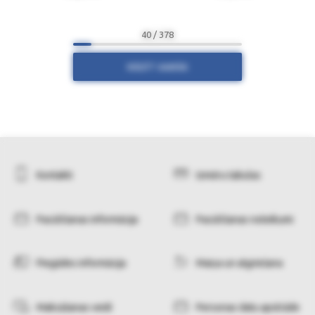
40 / 378
RĀDĪT VAIRĀK
Kontakti
Izmēru tabulas
Pasūtīšanas informācija
Pasūtīšanas noteikumi
Piegādes informācija
Maiņa un atgriešana
Maksāšanas veidi
Personas datu apstrāde