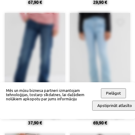
67,90 €
29,90 €
Mēs un mūsu biznesa partneri izmantojam
Pielāgot
tehnoloģijas, tostarp sīkdatnes, lai dažādiem
nolūkiem apkopotu par jums informāciju
Apstiprināt atlasīto
Džinsi (Mid Waist, Straight)
Uzmaucami džinsi (2 gab.)
37,90 €
69,90 €