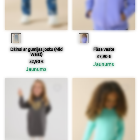
Džinsi ar gumijas jostu (Mid
Flīsa veste
Waist)
37,90 €
52,90 €
Jaunums
Jaunums