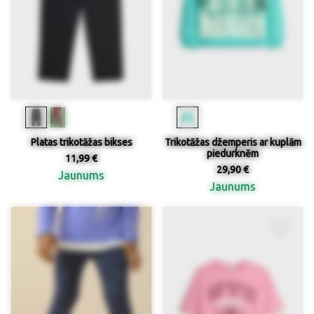
Platas trikotāžas bikses
Trikotāžas džemperis ar kuplām
piedurknēm
11,99 €
29,90 €
Jaunums
Jaunums