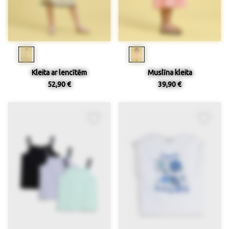
Kleita ar lencītēm
Muslīna kleita
52,90 €
39,90 €