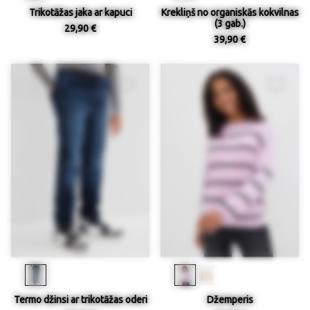
Trikotāžas jaka ar kapuci
Krekliņš no organiskās kokvilnas
(3 gab.)
29,90 €
39,90 €
Termo džinsi ar trikotāžas oderi
Džemperis