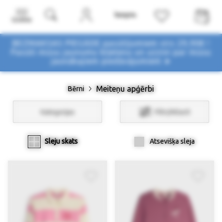
Izvēlne
BEZMAKSAS PIEGĀDE pasūtījumiem virs 29,90€ !
Pasūti mūsu jaunumu biļetenu un uzzini par mūsu
jaunākajiem piedāvājumiem ➤
Meiteņu apģērbi
Bērni
Kategorijas
Filtri/Atlasīt
Sleju skats
Atsevišķa sleja