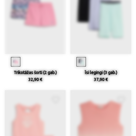
Trikotāžas šorti (2 gab.)
Īsi legingi (3 gab.)
32,90 €
37,90 €