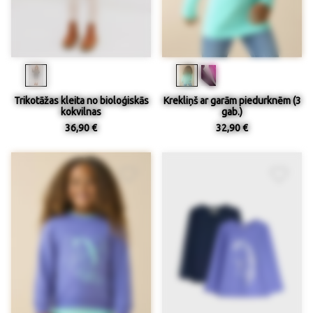
Trikotāžas kleita no bioloģiskās
Krekliņš ar garām piedurknēm (3
kokvilnas
gab.)
36,90 €
32,90 €