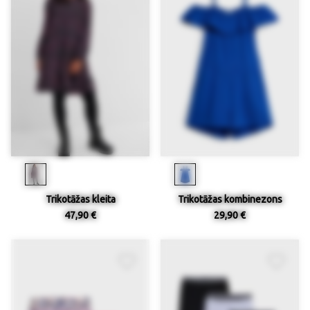
Trikotāžas kleita
Trikotāžas kombinezons
47,90 €
29,90 €