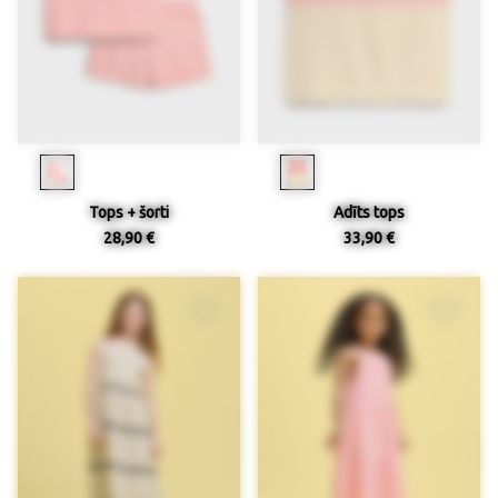
Tops + šorti
Adīts tops
28,90 €
33,90 €