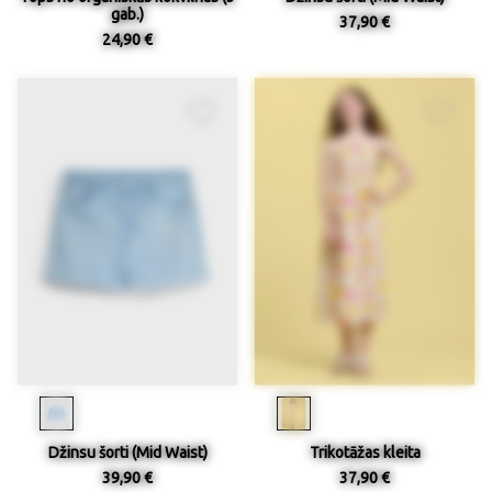
gab.)
37,90 €
24,90 €
Džinsu šorti (Mid Waist)
Trikotāžas kleita
39,90 €
37,90 €