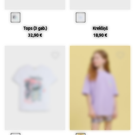
Tops (3 gab.)
Krekliņš
32,90 €
18,90 €