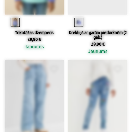
Trikotāžas džemperis
Krekliņš ar garām piedurknēm (2
gab.)
29,90 €
29,90 €
Jaunums
Jaunums