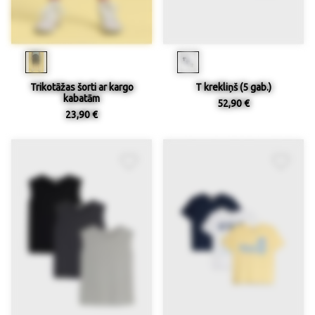
Trikotāžas šorti ar kargo
T krekliņš (5 gab.)
kabatām
52,90 €
23,90 €