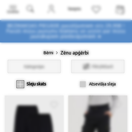
Izvēlne
BEZMAKSAS PIEGĀDE pasūtījumiem virs 29,90€ !
Pasūti mūsu jaunumu biļetenu un uzzini par mūsu
jaunākajiem piedāvājumiem ➤
Zēnu apģērbi
Bērni
Kategorijas
Filtri/Atlasīt
Sleju skats
Atsevišķa sleja