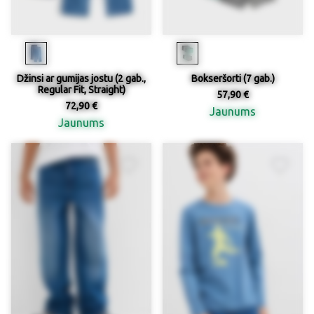
Džinsi ar gumijas jostu (2 gab.,
Bokseršorti (7 gab.)
Regular Fit, Straight)
57,90 €
72,90 €
Jaunums
Jaunums