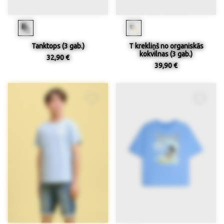
Tanktops (3 gab.)
T krekliņš no organiskās
kokvilnas (3 gab.)
32,90 €
39,90 €