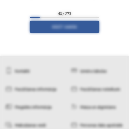
40 / 273
RĀDĪT VAIRĀK
Kontakti
Izmēru tabulas
Pasūtīšanas informācija
Pasūtīšanas noteikumi
Piegādes informācija
Maiņa un atgriešana
Maksāšanas veidi
Personas datu apstrāde