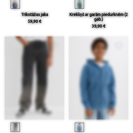
Trikotāžas jaka
Krekliņš ar garām piedurknēm (2
gab.)
59,90 €
39,90 €