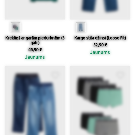
Krekliņš ar garām piedurknēm (3
Kargo stila džinsi (Loose Fit)
gab.)
52,90 €
46,90 €
Jaunums
Jaunums