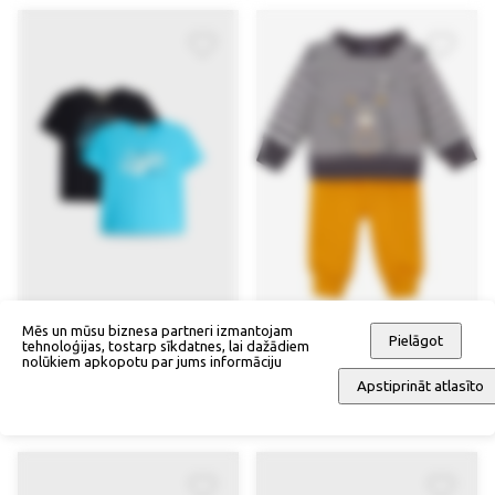
Mēs un mūsu biznesa partneri izmantojam
Pielāgot
tehnoloģijas, tostarp sīkdatnes, lai dažādiem
nolūkiem apkopotu par jums informāciju
Apstiprināt atlasīto
T krekliņš (2 gab.)
Krekliņš + trikotāžas bikses
32,90 €
29,90 €