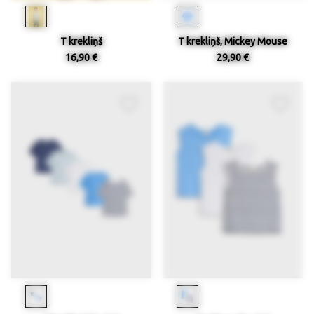
T krekliņš
T krekliņš, Mickey Mouse
16,90 €
29,90 €