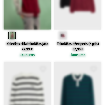
Koledžas stila trikotāžas jaka
Trikotāžas džemperis (2 gab.)
22,99 €
52,90 €
Jaunums
Jaunums