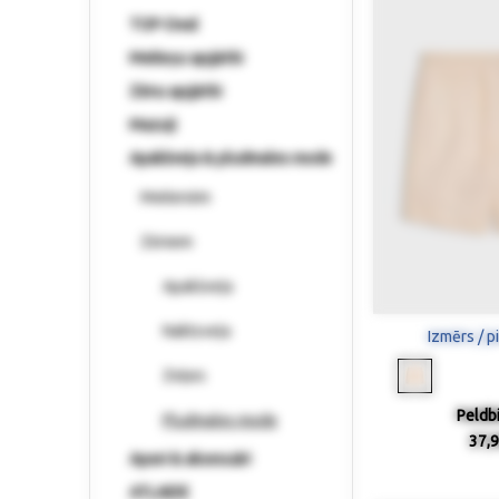
TOP-Deal
Meiteņu apģērbi
Zēnu apģērbi
Mazuļi
Apakšveļa & pludmales mode
Meitenēm
Zēniem
Apakšveļa
Naktsveļa
Izmērs / p
Zeķes
Peldb
Pludmales mode
37,9
Apavi & aksesuāri
ATLAIDE