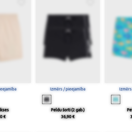
ieejamība
Izmērs / pieejamība
Izmērs
ikses
Peldu šorti (2 gab.)
Pe
0 €
36,90 €