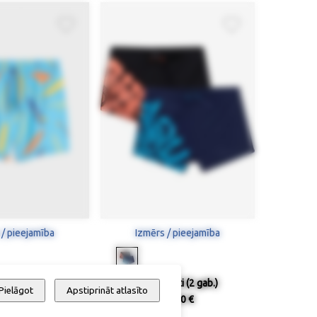
 / pieejamība
Izmērs / pieejamība
ldbikses
Peldu šorti (2 gab.)
Pielāgot
Apstiprināt atlasīto
36,90 €
39,90 €