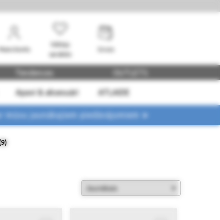
Vēlmju
Mans konts
Grozs
saraksts
Tendences
OUTLETS
Apavi & aksesuāri
ATLAIDE
ar mūsu jaunākajiem piedāvājumiem ➤
(9)