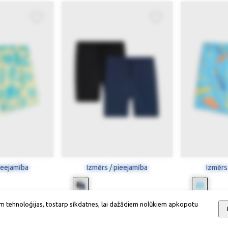
ieejamība
Izmērs / pieejamība
Izmērs
ikses
Peldu šorti (2 gab.)
Pe
m tehnoloģijas, tostarp sīkdatnes, lai dažādiem nolūkiem apkopotu
32,22 €
44,90 €