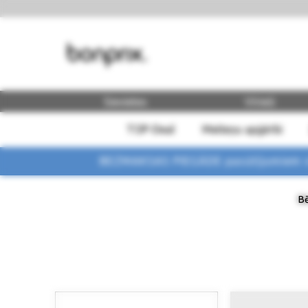
Sievietes
Vīrieši
TOP-Deal
Meiteņu apģērbi
BEZMAKSAS PIEGĀDE pasūtījumiem vi
Bē