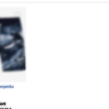
ieejamība
orti