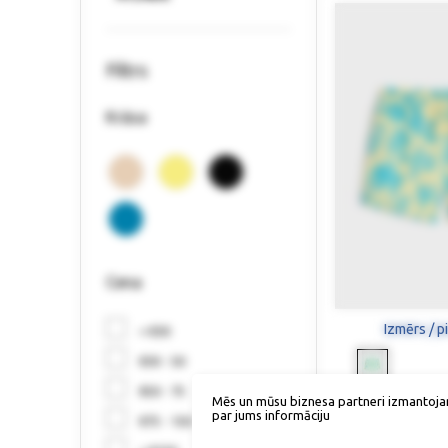
Filtrs
Krāsa
Cena
Izmērs / p
< €30
€30 - 50
€50 - 75
Peldb
Mēs un mūsu biznesa partneri izmantoja
par jums informāciju
€75 - 150
37,90 €