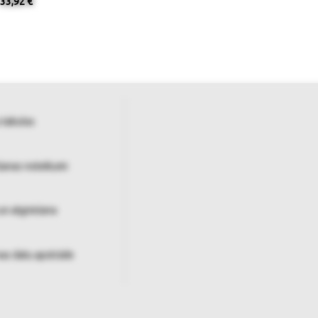
33,92 €
 tabulas
šanas noteikumi
un atgriešana
as datu apstrāde