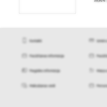
39,90 €
Kontakti
Izmēru
Pasūtīšanas informācija
Pasūtī
Piegādes informācija
Maiņa 
Maksāšanas veidi
Person