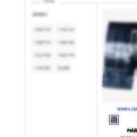
> €150
izmērs
104/110
116/122
128/134
140/146
152/158
164/170
176/182
92/98
Izmērs / p
Peldš