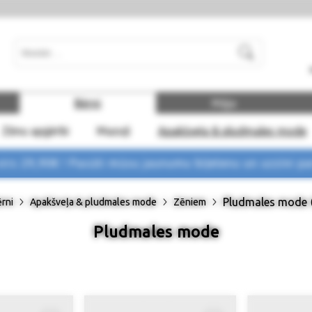
Meklēt
Bērni
Māja
Zēnu apģērbi
Mazuļi
Apakšveļa & pludmales mode
rs 29,90€ !
Pasūti mūsu jaunumu biļetenu un uzzini p
Pludmales mode
rni
Apakšveļa & pludmales mode
Zēniem
Pludmales mode