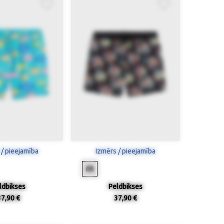
 / pieejamība
Izmērs / pieejamība
ldbikses
Peldbikses
37,90 €
37,90 €