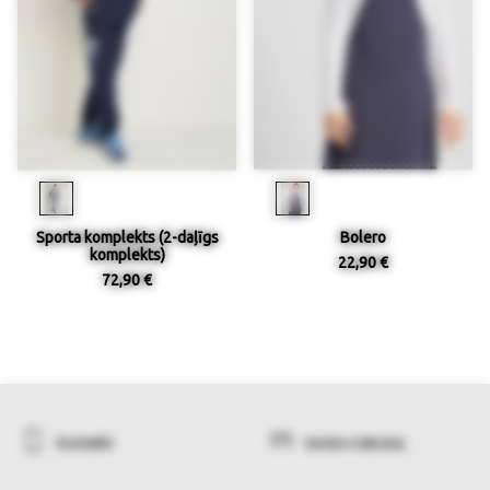
Sporta komplekts (2-daļīgs
Bolero
komplekts)
22,90 €
72,90 €
Kontakti
Izmēru tabulas