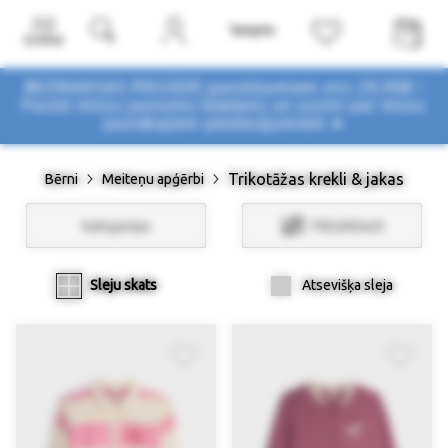
Izvēlne
BEZMAKSAS PIEGĀDE pasūtījumiem virs 29,90€ !
Pasūti mūsu jaunumu biļetenu un uzzini par mūsu
jaunākajiem piedāvājumiem ➤
Trikotāžas krekli & jakas
Bērni
Meiteņu apģērbi
Kategorijas
Filtri/Atlasīt
Sleju skats
Atsevišķa sleja