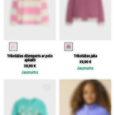
Trikotāžas džemperis ar polo
Trikotāžas jaka
apkakli
39,90 €
39,90 €
Jaunums
Jaunums