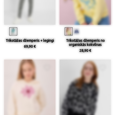
Trikotāžas džemperis + legingi
Trikotāžas džemperis no
organiskās kokvilnas
69,90 €
28,90 €