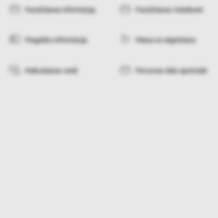
Pasūtīšanas informācija
Pasūtīšanas noteikumi
Piegādes informācija
Maiņa un atgriešana
Maksāšanas veidi
Personas datu apstrāde