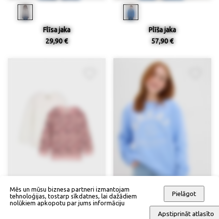
Flīsa jaka
Plīša jaka
29,90 €
57,90 €
Mēs un mūsu biznesa partneri izmantojam
Pielāgot
tehnoloģijas, tostarp sīkdatnes, lai dažādiem
nolūkiem apkopotu par jums informāciju
Apstiprināt atlasīto