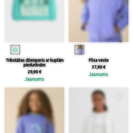
Trikotāžas džemperis ar kuplām
Flīsa veste
piedurknēm
37,90 €
29,90 €
Jaunums
Jaunums