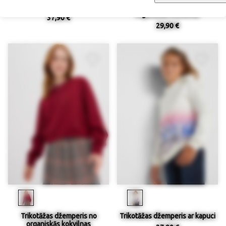
Trikotāžas džemperis (2 gab.)
Trikotāžas džemperis no
organiskās kokvilnas
37,90 €
29,90 €
Trikotāžas džemperis no
Trikotāžas džemperis ar kapuci
organiskās kokvilnas