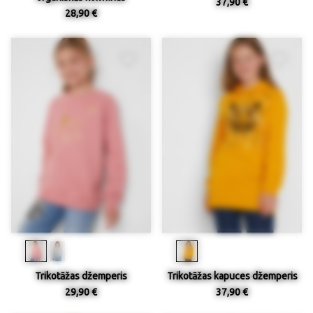
37,90 €
28,90 €
Trikotāžas džemperis
Trikotāžas kapuces džemperis
29,90 €
37,90 €