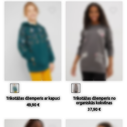
Trikotāžas džemperis ar kapuci
Trikotāžas džemperis no
organiskās kokvilnas
49,90 €
37,90 €