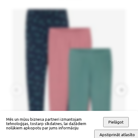
Mēs un mūsu biznesa partneri izmantojam
Pielāgot
tehnoloģijas, tostarp sīkdatnes, lai dažādiem
nolūkiem apkopotu par jums informāciju
Apstiprināt atlasīto