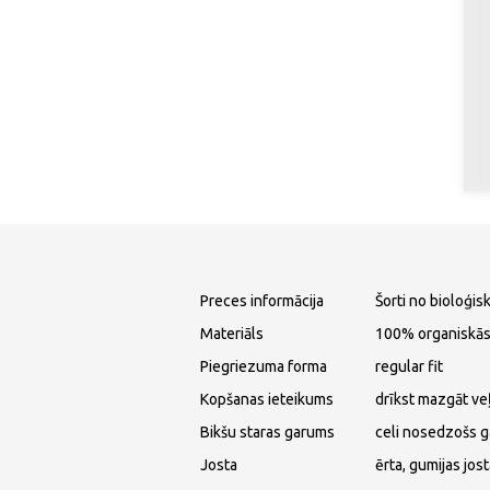
Preces informācija
Šorti no bioloģis
Materiāls
100% organiskās
Piegriezuma forma
regular fit
Kopšanas ieteikums
drīkst mazgāt ve
Bikšu staras garums
celi nosedzošs 
Josta
ērta, gumijas jost