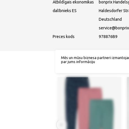
Atbildīgais ekonomikas
bonprix Handels
dalībnieks ES
Haldesdorfer St
Deutschland
service@bonprix
Preces kods
978876B9
Mēs un mūsu biznesa partneri izmantoja
par jums informāciju