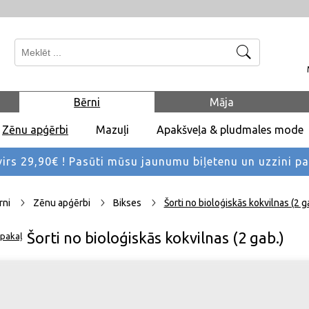
Meklēt
Bērni
Māja
Zēnu apģērbi
Mazuļi
Apakšveļa & pludmales mode
rs 29,90€ !
Pasūti mūsu jaunumu biļetenu un uzzini p
rni
Zēnu apģērbi
Bikses
Šorti no bioloģiskās kokvilnas (2 g
Šorti no bioloģiskās kokvilnas (2 gab.)
pakaļ