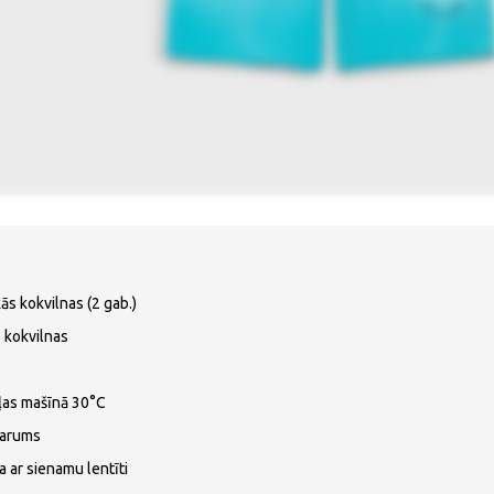
kās kokvilnas (2 gab.)
 kokvilnas
ļas mašīnā 30°C
garums
a ar sienamu lentīti