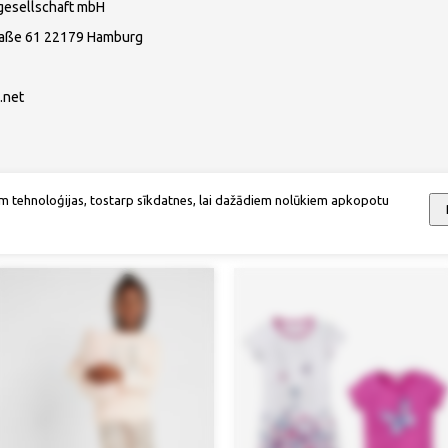
gesellschaft mbH
raße 61 22179 Hamburg
.net
m tehnoloģijas, tostarp sīkdatnes, lai dažādiem nolūkiem apkopotu
Mēs iesakām