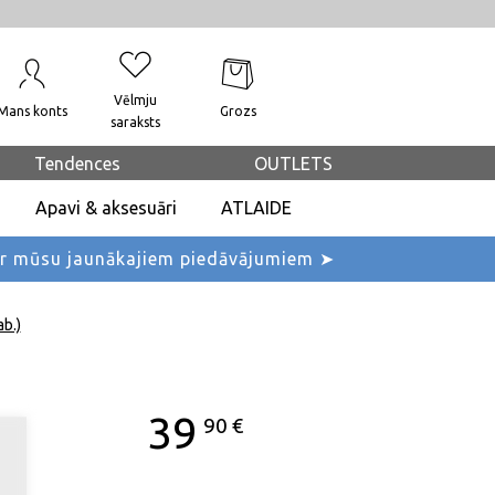
Vēlmju
Mans konts
Grozs
saraksts
Tendences
OUTLETS
Apavi & aksesuāri
ATLAIDE
ar mūsu jaunākajiem piedāvājumiem ➤
ab.)
39
90
€