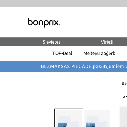
Sievietes
Vīrieši
TOP-Deal
Meiteņu apģērbi
BEZMAKSAS PIEGĀDE pasūtījumiem vi
Bē
At