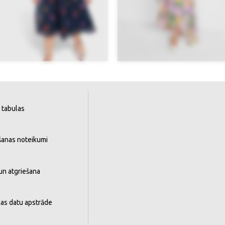
 tabulas
šanas noteikumi
un atgriešana
as datu apstrāde