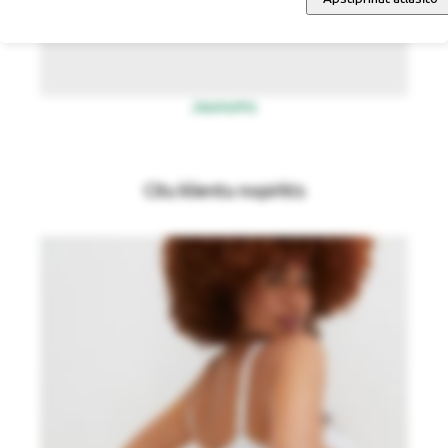
Jaunums
Citu klientu nopirkts