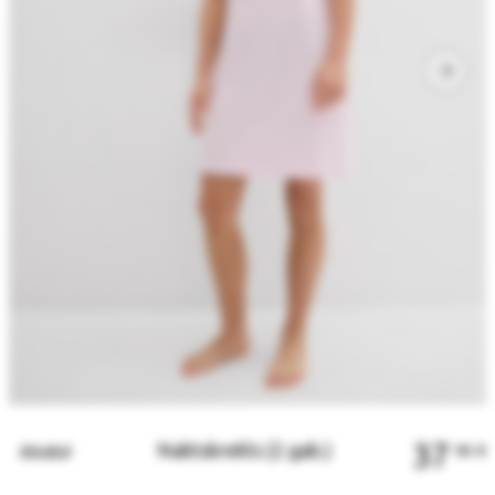
37
Naktskrekls (2 gab.)
Atpakaļ
90
€