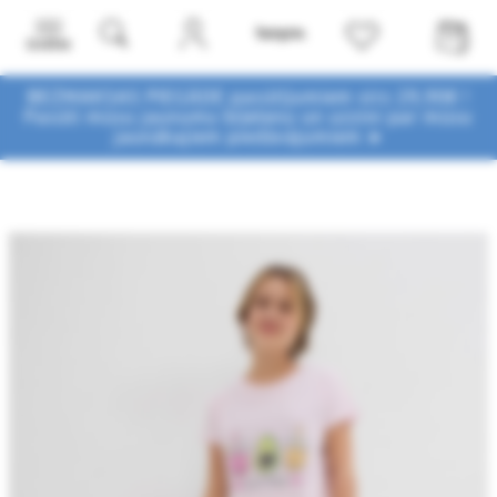
Izvēlne
BEZMAKSAS PIEGĀDE pasūtījumiem virs 29,90€ !
Pasūti mūsu jaunumu biļetenu un uzzini par mūsu
jaunākajiem piedāvājumiem ➤