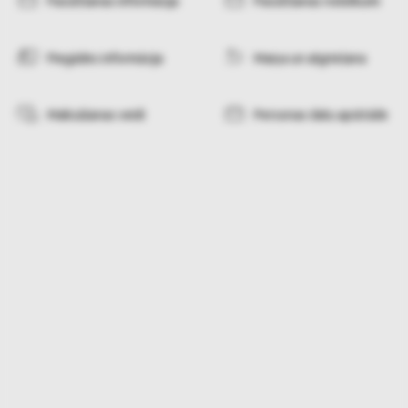
Pasūtīšanas informācija
Pasūtīšanas noteikumi
Piegādes informācija
Maiņa un atgriešana
Maksāšanas veidi
Personas datu apstrāde