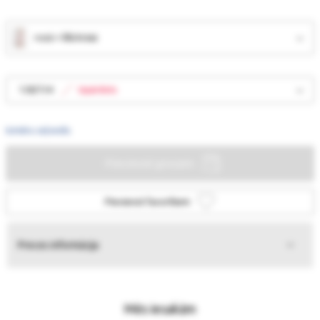
rozā + lillā krāsā
128/134
Izpārdots
Izmēru ceļvedis
Pievienot grozam
Pievienot favorītiem
Preces informācija
Mēs iesakām