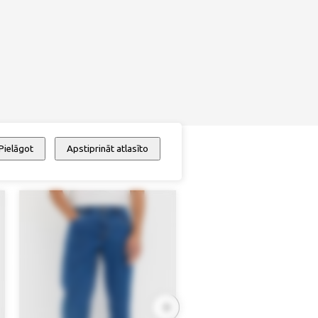
Pielāgot
Apstiprināt atlasīto