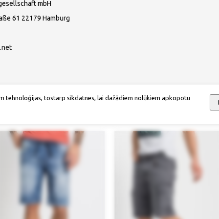
gesellschaft mbH
raße 61 22179 Hamburg
.net
m tehnoloģijas, tostarp sīkdatnes, lai dažādiem nolūkiem apkopotu
Mēs iesakām