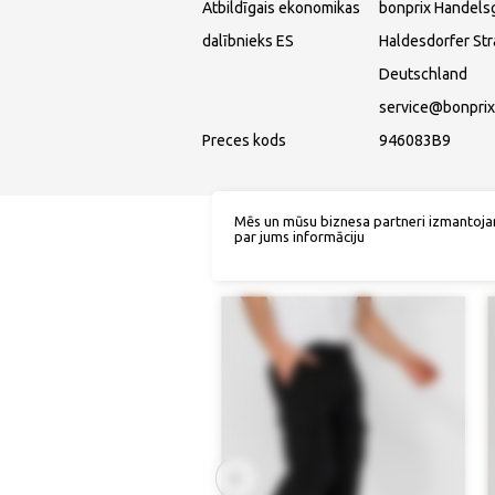
Atbildīgais ekonomikas
bonprix Handels
dalībnieks ES
Haldesdorfer St
Deutschland
service@bonprix
Preces kods
946083B9
Mēs un mūsu biznesa partneri izmantoja
par jums informāciju