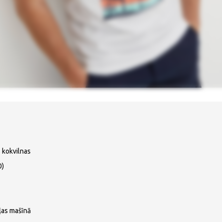
 kokvilnas
0)
ļas mašīnā