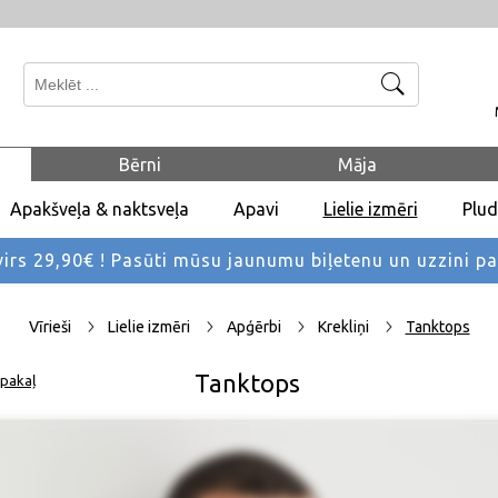
Meklēt
Bērni
Māja
Apakšveļa & naktsveļa
Apavi
Lielie izmēri
Plu
rs 29,90€ !
Pasūti mūsu jaunumu biļetenu un uzzini p
Vīrieši
Lielie izmēri
Apģērbi
Krekliņi
Tanktops
Tanktops
pakaļ