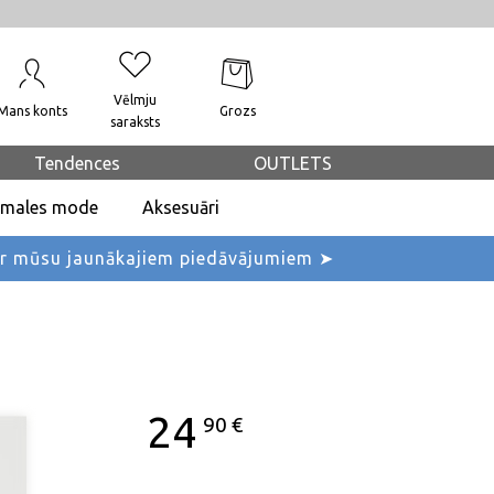
Vēlmju
Mans konts
Grozs
saraksts
Tendences
OUTLETS
dmales mode
Aksesuāri
ar mūsu jaunākajiem piedāvājumiem ➤
24
90
€