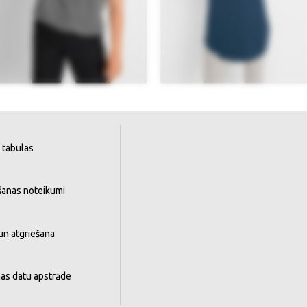
 tabulas
šanas noteikumi
un atgriešana
as datu apstrāde