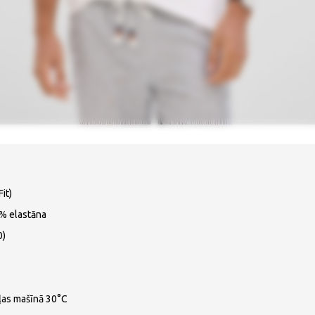
Fit)
5% elastāna
0)
ļas mašīnā 30°C