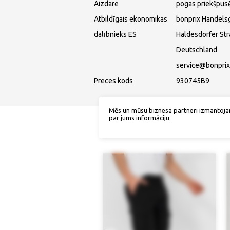
Aizdare
pogas priekšpus
Atbildīgais ekonomikas
bonprix Handels
dalībnieks ES
Haldesdorfer St
Deutschland
service@bonprix
Preces kods
930745B9
Mēs un mūsu biznesa partneri izmantoja
par jums informāciju