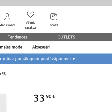
Vēlmju
Mans konts
Grozs
saraksts
Tendences
OUTLETS
dmales mode
Aksesuāri
ar mūsu jaunākajiem piedāvājumiem ➤
 Fit)
33
90
€