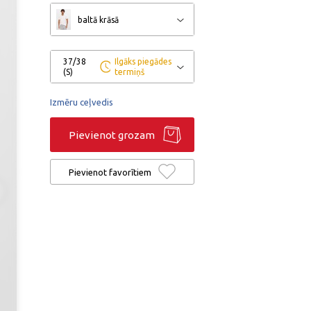
baltā krāsā
37/38
Ilgāks piegādes
(S)
termiņš
Izmēru ceļvedis
Pievienot grozam
Pievienot favorītiem