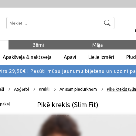
Meklēt
Bērni
Māja
Apakšveļa & naktsveļa
Apavi
Lielie izmēri
Plu
rs 29,90€ !
Pasūti mūsu jaunumu biļetenu un uzzini p
eši
Apģērbi
Krekli
Ar īsām piedurknēm
Pikē krekls (Slim
Pikē krekls (Slim Fit)
pakaļ