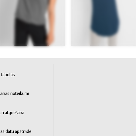
 tabulas
šanas noteikumi
un atgriešana
as datu apstrāde