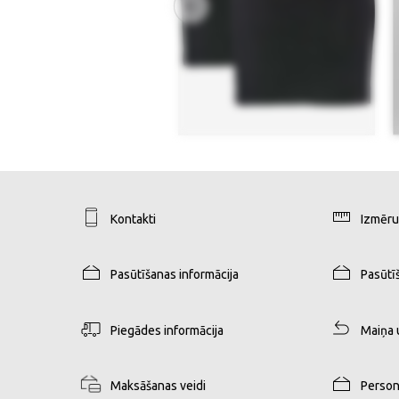
Kontakti
Izmēru
Pasūtīšanas informācija
Pasūtī
Piegādes informācija
Maiņa 
Maksāšanas veidi
Person