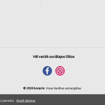
Vēl vairāk sociālajos tīklos
© 2026 bonprix
. Visas tiesības aizsargātas.
s pieredzi.
Skatīt detaļas