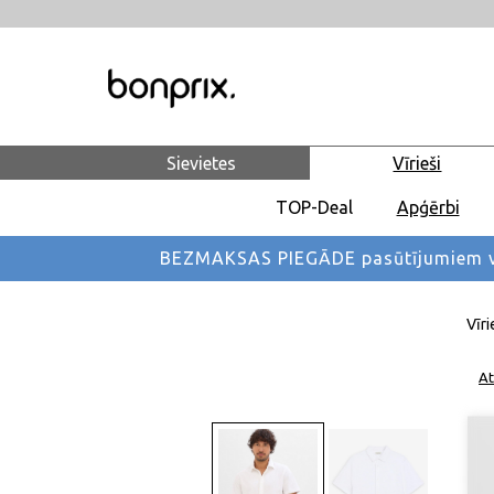
Sievietes
Vīrieši
TOP-Deal
Apģērbi
BEZMAKSAS PIEGĀDE pasūtījumiem vi
Vīri
At