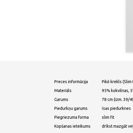
Preces informācija
Pikē krekls (Slim 
Materiāls
95% kokvilnas, 
Garums
78 cm (izm. 39/4
Piedurkņu garums
īsas piedurknes
Piegriezuma forma
slim fit
Kopšanas ieteikums
drīkst mazgāt ve