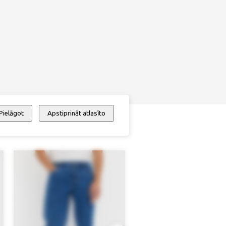
Pielāgot
Apstiprināt atlasīto