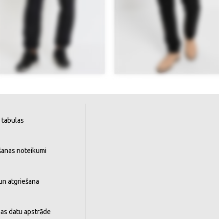
 tabulas
šanas noteikumi
un atgriešana
as datu apstrāde