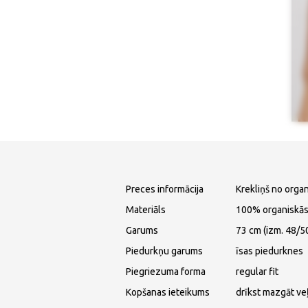
Preces informācija
Krekliņš no organ
Materiāls
100% organiskās
Garums
73 cm (izm. 48/5
Piedurkņu garums
īsas piedurknes
Piegriezuma forma
regular fit
Kopšanas ieteikums
drīkst mazgāt ve