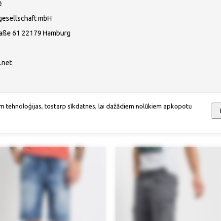
ē
gesellschaft mbH
raße 61 22179 Hamburg
.net
m tehnoloģijas, tostarp sīkdatnes, lai dažādiem nolūkiem apkopotu
Mēs iesakām