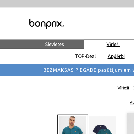
Sievietes
Vīrieši
TOP-Deal
Apģērbi
BEZMAKSAS PIEGĀDE pasūtījumiem vi
Vīrieši
At