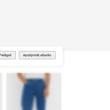
Pielāgot
Apstiprināt atlasīto