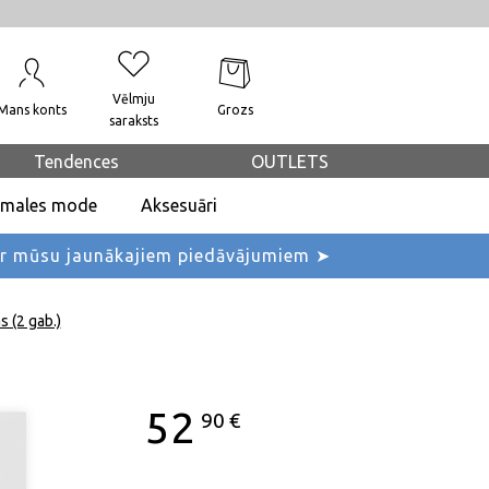
Vēlmju
Mans konts
Grozs
saraksts
Tendences
OUTLETS
dmales mode
Aksesuāri
ar mūsu jaunākajiem piedāvājumiem ➤
s (2 gab.)
52
90
€