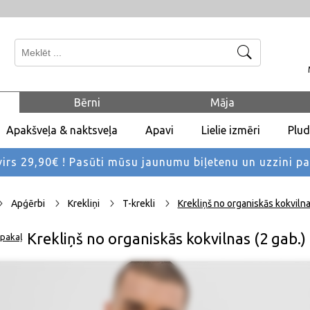
Meklēt
Bērni
Māja
Apakšveļa & naktsveļa
Apavi
Lielie izmēri
Plu
rs 29,90€ !
Pasūti mūsu jaunumu biļetenu un uzzini p
Apģērbi
Krekliņi
T-krekli
Krekliņš no organiskās kokvilna
Krekliņš no organiskās kokvilnas (2 gab.)
pakaļ