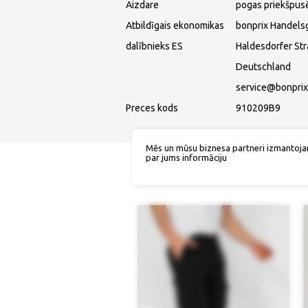
Aizdare
pogas priekšpus
Atbildīgais ekonomikas
bonprix Handels
dalībnieks ES
Haldesdorfer St
Deutschland
service@bonprix
Preces kods
910209B9
Mēs un mūsu biznesa partneri izmantoja
par jums informāciju