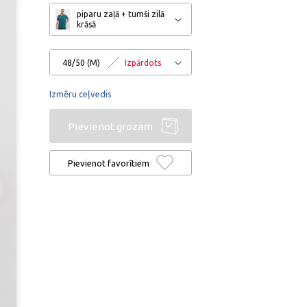
piparu zaļā + tumši zilā
krāsā
48/50 (M)
Izpārdots
Izmēru ceļvedis
Pievienot grozam
Pievienot favorītiem