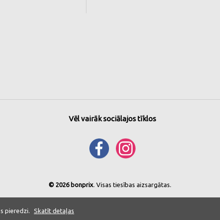
Vēl vairāk sociālajos tīklos
© 2026 bonprix
. Visas tiesības aizsargātas.
s pieredzi.
Skatīt detaļas