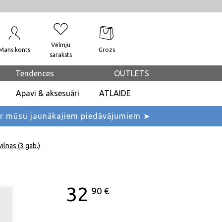
Vēlmju
Mans konts
Grozs
saraksts
Tendences
OUTLETS
Apavi & aksesuāri
ATLAIDE
ar mūsu jaunākajiem piedāvājumiem ➤
ilnas (3 gab.)
32
90
€