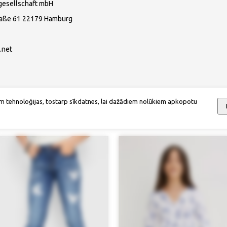
gesellschaft mbH
raße 61 22179 Hamburg
.net
m tehnoloģijas, tostarp sīkdatnes, lai dažādiem nolūkiem apkopotu
Mēs iesakām