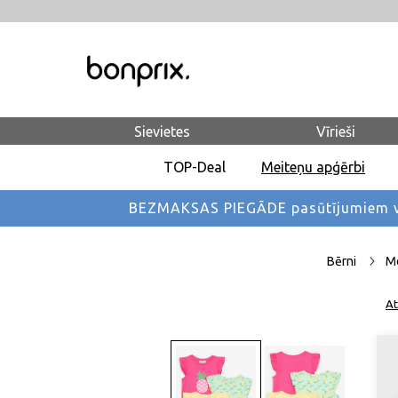
Sievietes
Vīrieši
TOP-Deal
Meiteņu apģērbi
BEZMAKSAS PIEGĀDE pasūtījumiem vi
Bērni
Me
At