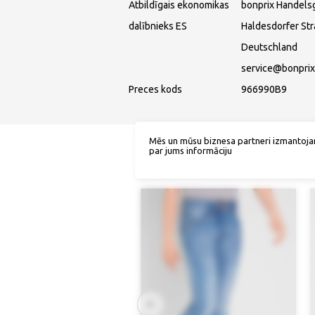
Atbildīgais ekonomikas
bonprix Handels
dalībnieks ES
Haldesdorfer St
Deutschland
service@bonprix
Preces kods
966990B9
Mēs un mūsu biznesa partneri izmantoja
par jums informāciju