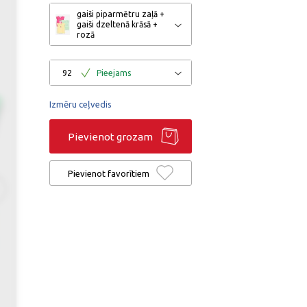
gaiši piparmētru zaļā +
gaiši dzeltenā krāsā +
rozā
92
Pieejams
Izmēru ceļvedis
Pievienot grozam
Pievienot favorītiem