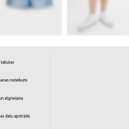
 tabulas
šanas noteikumi
un atgriešana
as datu apstrāde