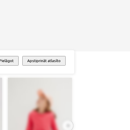
Pielāgot
Apstiprināt atlasīto