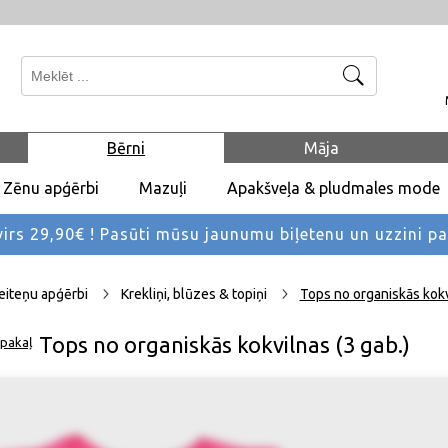
Meklēt
Bērni
Māja
Zēnu apģērbi
Mazuļi
Apakšveļa & pludmales mode
rs 29,90€ !
Pasūti mūsu jaunumu biļetenu un uzzini p
iteņu apģērbi
Krekliņi, blūzes & topiņi
Tops no organiskās kokv
Tops no organiskās kokvilnas (3 gab.)
pakaļ