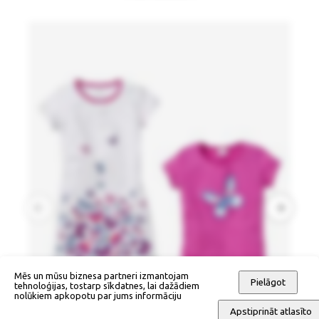
Mēs un mūsu biznesa partneri izmantojam
Pielāgot
tehnoloģijas, tostarp sīkdatnes, lai dažādiem
nolūkiem apkopotu par jums informāciju
Apstiprināt atlasīto