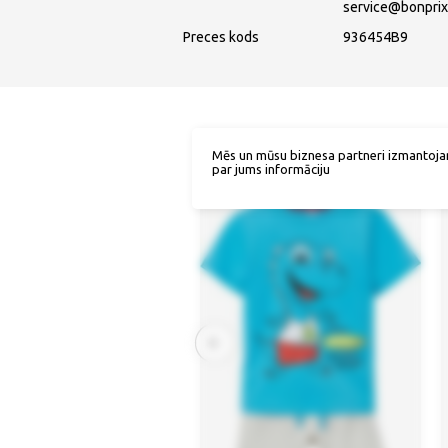
service@bonprix
Preces kods
936454B9
Mēs un mūsu biznesa partneri izmantoja
par jums informāciju