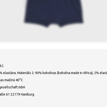
b.)
 elastāna. Materiāls 2: 90% kokvilnas (kokvilna made in Africa), 5% elas
ļas mašīnā 40°C
gesellschaft mbH
raße 61 22179 Hamburg