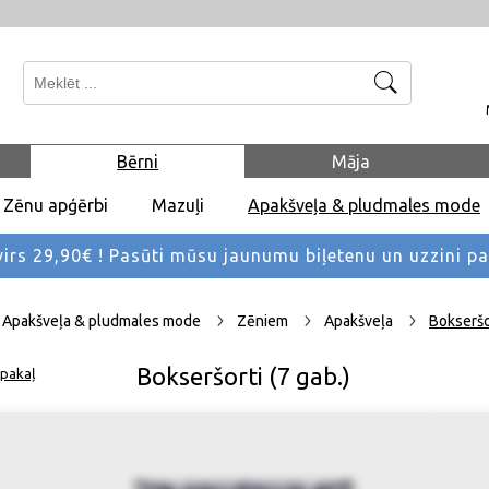
Meklēt
Bērni
Māja
Zēnu apģērbi
Mazuļi
Apakšveļa & pludmales mode
rs 29,90€ !
Pasūti mūsu jaunumu biļetenu un uzzini p
Apakšveļa & pludmales mode
Zēniem
Apakšveļa
Bokseršor
Bokseršorti (7 gab.)
pakaļ