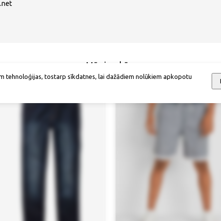
.net
Mēs iesakām
m tehnoloģijas, tostarp sīkdatnes, lai dažādiem nolūkiem apkopotu