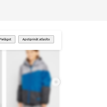
Pielāgot
Apstiprināt atlasīto