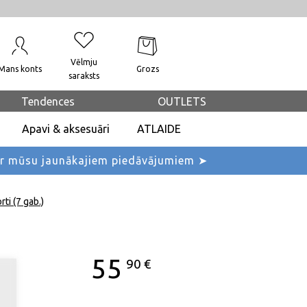
Vēlmju
Mans konts
Grozs
saraksts
Tendences
OUTLETS
Apavi & aksesuāri
ATLAIDE
ar mūsu jaunākajiem piedāvājumiem ➤
ti (7 gab.)
55
90
€