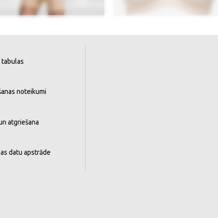
 tabulas
šanas noteikumi
un atgriešana
as datu apstrāde