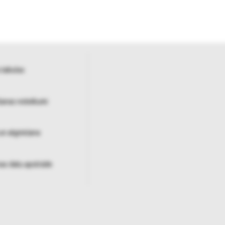
 tabulas
šanas noteikumi
un atgriešana
as datu apstrāde