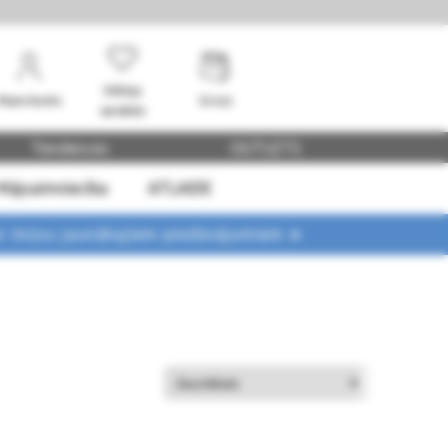
Vēlmju
Mans konts
Grozs
saraksts
Tendences
OUTLETS
Mājsaimniecība
ATLAIDE
ar mūsu jaunākajiem piedāvājumiem ➤