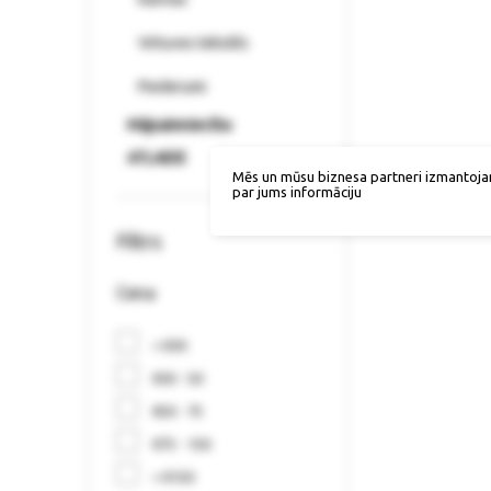
Virtuves tekstils
Piederumi
Mājsaimniecība
ATLAIDE
Mēs un mūsu biznesa partneri izmantoja
par jums informāciju
Filtrs
Cena
< €30
€30 - 50
€50 - 75
€75 - 150
> €150