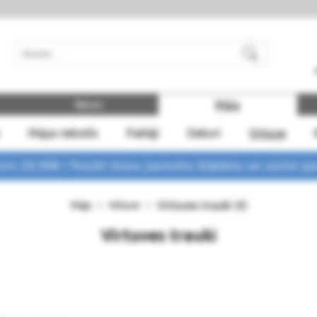
Meklēt
Bērni
Māja
Mājas tekstils
Paklāji
Dekori
Virtuve
rs 29,90€ !
Pasūti mūsu jaunumu biļetenu un uzzini p
Virtuves trauki
Māja
Virtuve
(0)
Virtuves trauki