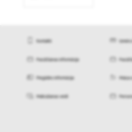
Kontakti
Izmēru
Pasūtīšanas informācija
Pasūtī
Piegādes informācija
Maiņa 
Maksāšanas veidi
Person