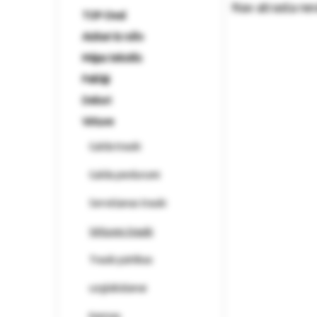
Nav atrasta ne
TOP-Deal
Aizkari & rullo
Mājas tekstils
Paklāji
Dekori
Virtuve
Galda trauki
Galda piedurumi
Servēšanas trauki
Virtuves trauki
Trauki pārtikas
uzglabāšanai
Kannas