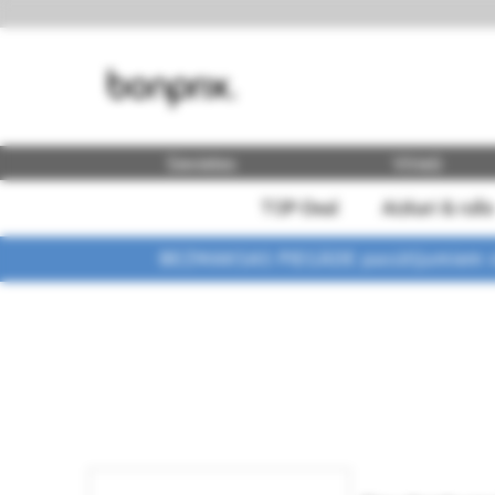
Sievietes
Vīrieši
TOP-Deal
Aizkari & rullo
BEZMAKSAS PIEGĀDE pasūtījumiem vi